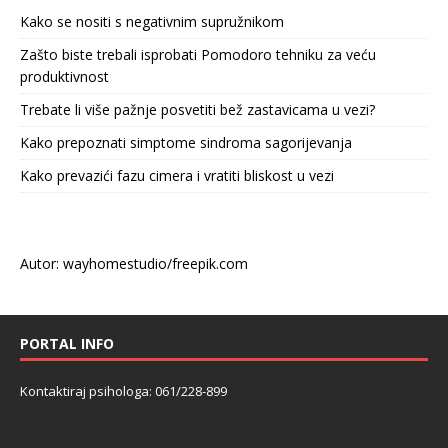
Kako se nositi s negativnim supružnikom
Zašto biste trebali isprobati Pomodoro tehniku za veću
produktivnost
Trebate li više pažnje posvetiti bež zastavicama u vezi?
Kako prepoznati simptome sindroma sagorijevanja
Kako prevazići fazu cimera i vratiti bliskost u vezi
Autor: wayhomestudio/freepik.com
PORTAL INFO
Kontaktiraj psihologa: 061/228-899