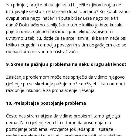
Na primjer, brojite otkucaje srca i bilježite njihov broj, a ne
uzrujavajte se što srce ubrzano lupa. Ubrzano? Koliko ubrzano:
dvaput brže nego inače? Tri puta brže? Brže nego prije tri
dana? Dok nađemo zabilješku o tome koliko je brzo kucalo
prije tri dana, dok pomnožimo i podijelimo, zapišemo i
uvrstimo u tablicu, dotle će se srce i smiriti. Ili barem neće biti
toliko neugodnih emocija povezanih s tim događajem ako se
od paničara pretvorimo u istraživača.
9. Skrenite pažnju s problema na neku drugu aktivnost
Zasićenje problemom može nas spriječiti da vidimo njegovo
rješenje pa se skretanje pažnje može doživjeti i kao odmor i
razdoblje inkubacije za pronalaženje rješenja.
10. Preispitajte postojanje problema
Često nas strah natjera da vidimo problem i tamo gdje ga
nema. Zato rješenje zna biti u tome da posumnjate u
postojanje problema. Provjerite još jedanput i ispitajte –
možda problema i nije bilo! Ili problem postoji, ali u blažem