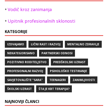
Vodič kroz zanimanja
*
Upitnik profesionalnih sklonosti
*
KATEGORIJE
IZDVAJAMO
LIČNI RAST I RAZVOJ
MENTALNO ZDRAVLJE
NEKATEGORISANO
PARTNERSKI ODNOSI
POZITIVNO RODITELJSTVO
PREDŠKOLSKI UZRAST
PROFESIONALNI RAZVOJ
PSIHOLOŠKO TESTIRANJE
SAVJETOVALIŠTE "SARA"
TEENAGERI
ZANIMLJIVOSTI
ŠKOLSKI UZRAST
ŠTA JE KBT TERAPIJA?
NAJNOVIJI ČLANCI