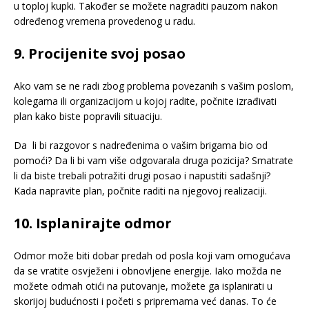
u toploj kupki. Također se možete nagraditi pauzom nakon
određenog vremena provedenog u radu.
9. Procijenite svoj posao
Ako vam se ne radi zbog problema povezanih s vašim poslom,
kolegama ili organizacijom u kojoj radite, počnite izrađivati
plan kako biste popravili situaciju.
Da li bi razgovor s nadređenima o vašim brigama bio od
pomoći? Da li bi vam više odgovarala druga pozicija? Smatrate
li da biste trebali potražiti drugi posao i napustiti sadašnji?
Kada napravite plan, počnite raditi na njegovoj realizaciji.
10. Isplanirajte odmor
Odmor može biti dobar predah od posla koji vam omogućava
da se vratite osvježeni i obnovljene energije. Iako možda ne
možete odmah otići na putovanje, možete ga isplanirati u
skorijoj budućnosti i početi s pripremama već danas. To će