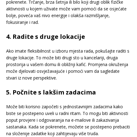
pokrenete. Trčanje, brza šetnja ili bilo koji drugi oblik fizičke
aktivnosti u kojem uživate može vam pomoći da se osjećate
bolje, poveća vaš nivo energije i olakša razmišljanje,
fokusiranje i rad.
4. Radite s druge lokacije
Ako imate fleksibilnost u izboru mjesta rada, pokušajte raditi s
druge lokacije. To može biti drugi sto u kancelariji, druga
prostorija u vašem domu ili obližnji kafić. Promjena okruženja
može djelovati osvježavajuće i pomoći vam da sagledate
stvari iz nove perspektive.
5. Počnite s lakšim zadacima
Može biti korisno započeti s jednostavnijim zadacima kako
biste se postepeno uveli u radni ritam. To mogu biti aktivnosti
poput provjere i odgovaranja na e-mailove ili zakazivanja
sastanaka. Kada se pokrenete, možete se postepeno prebaciti
na složenije zadatke koji zahtijevaju više truda.