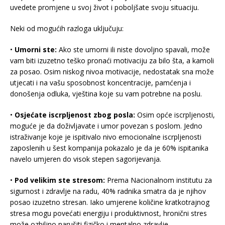
uvedete promjene u svoj život i poboljšate svoju situaciju.
Neki od mogućih razloga uključuju:
•
Umorni ste:
Ako ste umorni ili niste dovoljno spavali, može
vam biti izuzetno teško pronaći motivaciju za bilo šta, a kamoli
za posao. Osim niskog nivoa motivacije, nedostatak sna može
utjecati i na vašu sposobnost koncentracije, pamćenja i
donošenja odluka, vještina koje su vam potrebne na poslu.
•
Osjećate iscrpljenost zbog posla:
Osim opće iscrpljenosti,
moguće je da doživljavate i umor povezan s poslom. Jedno
istraživanje koje je ispitivalo nivo emocionalne iscrpljenosti
zaposlenih u šest kompanija pokazalo je da je 60% ispitanika
navelo umjeren do visok stepen sagorijevanja.
•
Pod velikim ste stresom:
Prema Nacionalnom institutu za
sigurnost i zdravlje na radu, 40% radnika smatra da je njihov
posao izuzetno stresan. Iako umjerene količine kratkotrajnog
stresa mogu povećati energiju i produktivnost, hronični stres
može ozbiljno narušiti fizičko i mentalno zdravlje.