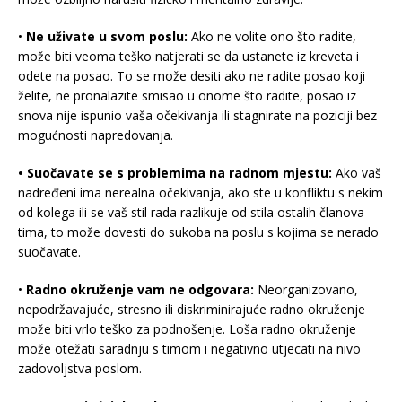
•
Ne uživate u svom poslu:
Ako ne volite ono što radite,
može biti veoma teško natjerati se da ustanete iz kreveta i
odete na posao. To se može desiti ako ne radite posao koji
želite, ne pronalazite smisao u onome što radite, posao iz
snova nije ispunio vaša očekivanja ili stagnirate na poziciji bez
mogućnosti napredovanja.
• Suočavate se s problemima na radnom mjestu:
Ako vaš
nadređeni ima nerealna očekivanja, ako ste u konfliktu s nekim
od kolega ili se vaš stil rada razlikuje od stila ostalih članova
tima, to može dovesti do sukoba na poslu s kojima se nerado
suočavate.
•
Radno okruženje vam ne odgovara:
Neorganizovano,
nepodržavajuće, stresno ili diskriminirajuće radno okruženje
može biti vrlo teško za podnošenje. Loša radno okruženje
može otežati saradnju s timom i negativno utjecati na nivo
zadovoljstva poslom.