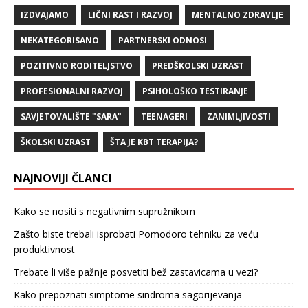
IZDVAJAMO
LIČNI RAST I RAZVOJ
MENTALNO ZDRAVLJE
NEKATEGORISANO
PARTNERSKI ODNOSI
POZITIVNO RODITELJSTVO
PREDŠKOLSKI UZRAST
PROFESIONALNI RAZVOJ
PSIHOLOŠKO TESTIRANJE
SAVJETOVALIŠTE "SARA"
TEENAGERI
ZANIMLJIVOSTI
ŠKOLSKI UZRAST
ŠTA JE KBT TERAPIJA?
NAJNOVIJI ČLANCI
Kako se nositi s negativnim supružnikom
Zašto biste trebali isprobati Pomodoro tehniku za veću
produktivnost
Trebate li više pažnje posvetiti bež zastavicama u vezi?
Kako prepoznati simptome sindroma sagorijevanja