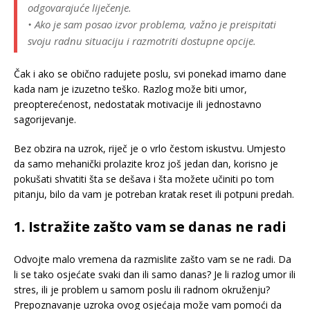
odgovarajuće liječenje.
• Ako je sam posao izvor problema, važno je preispitati
svoju radnu situaciju i razmotriti dostupne opcije.
Čak i ako se obično radujete poslu, svi ponekad imamo dane
kada nam je izuzetno teško. Razlog može biti umor,
preopterećenost, nedostatak motivacije ili jednostavno
sagorijevanje.
Bez obzira na uzrok, riječ je o vrlo čestom iskustvu. Umjesto
da samo mehanički prolazite kroz još jedan dan, korisno je
pokušati shvatiti šta se dešava i šta možete učiniti po tom
pitanju, bilo da vam je potreban kratak reset ili potpuni predah.
1. Istražite zašto vam se danas ne radi
Odvojte malo vremena da razmislite zašto vam se ne radi. Da
li se tako osjećate svaki dan ili samo danas? Je li razlog umor ili
stres, ili je problem u samom poslu ili radnom okruženju?
Prepoznavanje uzroka ovog osjećaja može vam pomoći da