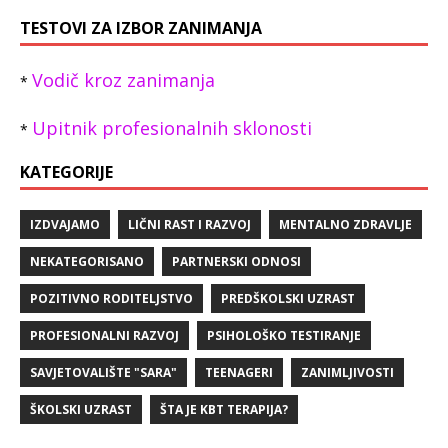
TESTOVI ZA IZBOR ZANIMANJA
Vodič kroz zanimanja
*
Upitnik profesionalnih sklonosti
*
KATEGORIJE
IZDVAJAMO
LIČNI RAST I RAZVOJ
MENTALNO ZDRAVLJE
NEKATEGORISANO
PARTNERSKI ODNOSI
POZITIVNO RODITELJSTVO
PREDŠKOLSKI UZRAST
PROFESIONALNI RAZVOJ
PSIHOLOŠKO TESTIRANJE
SAVJETOVALIŠTE "SARA"
TEENAGERI
ZANIMLJIVOSTI
ŠKOLSKI UZRAST
ŠTA JE KBT TERAPIJA?