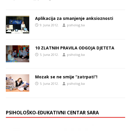
Aplikacija za smanjenje anksioznosti
9. Juna 2012.
psiholog.ba
10 ZLATNIH PRAVILA ODGOJA DJETETA
5. Juna 2012.
psiholog.ba
Mozak se ne smije “zatrpati”!
5. Juna 2012.
psiholog.ba
PSIHOLOŠKO-EDUKATIVNI CENTAR SARA