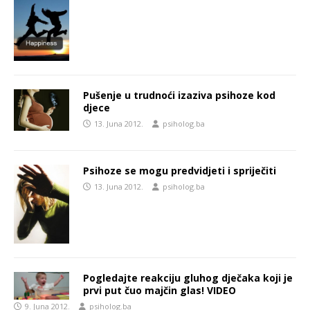
Pušenje u trudnoći izaziva psihoze kod
djece
13. Juna 2012.
psiholog.ba
Psihoze se mogu predvidjeti i spriječiti
13. Juna 2012.
psiholog.ba
Pogledajte reakciju gluhog dječaka koji je
prvi put čuo majčin glas! VIDEO
9. Juna 2012.
psiholog.ba