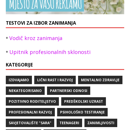
TESTOVI ZA IZBOR ZANIMANJA
Vodič kroz zanimanja
*
Upitnik profesionalnih sklonosti
*
KATEGORIJE
IZDVAJAMO
LIČNI RAST I RAZVOJ
MENTALNO ZDRAVLJE
NEKATEGORISANO
PARTNERSKI ODNOSI
POZITIVNO RODITELJSTVO
PREDŠKOLSKI UZRAST
PROFESIONALNI RAZVOJ
PSIHOLOŠKO TESTIRANJE
SAVJETOVALIŠTE "SARA"
TEENAGERI
ZANIMLJIVOSTI