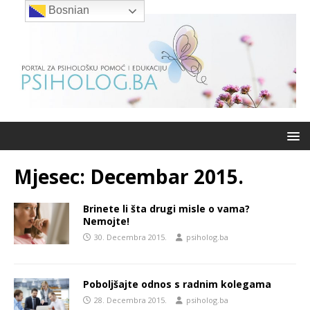
Bosnian
Mjesec:
Decembar 2015.
Brinete li šta drugi misle o vama?
Nemojte!
30. Decembra 2015.
psiholog.ba
Poboljšajte odnos s radnim kolegama
28. Decembra 2015.
psiholog.ba