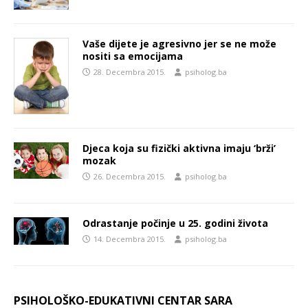
Vaše dijete je agresivno jer se ne može
nositi sa emocijama
28. Decembra 2015.
psiholog.ba
Djeca koja su fizički aktivna imaju ‘brži’
mozak
26. Decembra 2015.
psiholog.ba
Odrastanje počinje u 25. godini života
14. Decembra 2015.
psiholog.ba
PSIHOLOŠKO-EDUKATIVNI CENTAR SARA