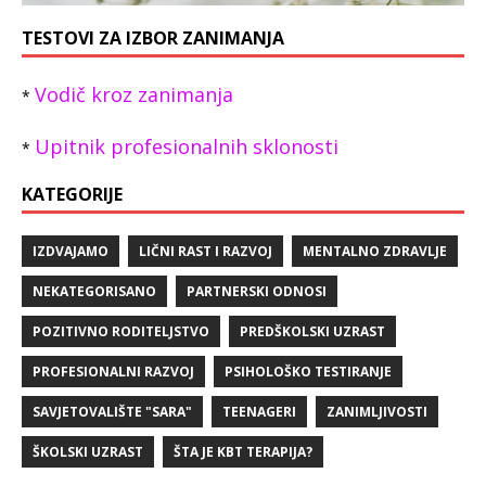
TESTOVI ZA IZBOR ZANIMANJA
Vodič kroz zanimanja
*
Upitnik profesionalnih sklonosti
*
KATEGORIJE
IZDVAJAMO
LIČNI RAST I RAZVOJ
MENTALNO ZDRAVLJE
NEKATEGORISANO
PARTNERSKI ODNOSI
POZITIVNO RODITELJSTVO
PREDŠKOLSKI UZRAST
PROFESIONALNI RAZVOJ
PSIHOLOŠKO TESTIRANJE
SAVJETOVALIŠTE "SARA"
TEENAGERI
ZANIMLJIVOSTI
ŠKOLSKI UZRAST
ŠTA JE KBT TERAPIJA?