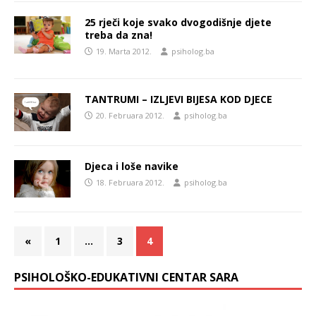
25 rječi koje svako dvogodišnje djete
treba da zna!
19. Marta 2012.
psiholog.ba
TANTRUMI – IZLJEVI BIJESA KOD DJECE
20. Februara 2012.
psiholog.ba
Djeca i loše navike
18. Februara 2012.
psiholog.ba
«
1
…
3
4
PSIHOLOŠKO-EDUKATIVNI CENTAR SARA