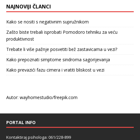
NAJNOVIJI ČLANCI
Kako se nositi s negativnim supružnikom
Zašto biste trebali isprobati Pomodoro tehniku za veću
produktivnost
Trebate li više pažnje posvetiti bež zastavicama u vezi?
Kako prepoznati simptome sindroma sagorijevanja
Kako prevazići fazu cimera i vratiti bliskost u vezi
Autor: wayhomestudio/freepik.com
PORTAL INFO
Kontaktiraj psihologa: 061/228-899