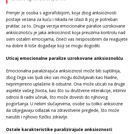
Primjer je osoba s agorafobijom, koja zbog anksioznosti
postaje vezana za kuću i nikada ne izlazi ili joj je potreban
pratilac za to. Druga verzija emocionalne paralize uzrokovane
anksioznošću je jaka anksioznost koja preuzima kontrolu nad
svim ostalim emocijama, čineći vas nesposobnim da reagujete
na dobre ili loše događaje koji se mogu dogoditi.
Uticaj emocionalne paralize uzrokovane anksioznošću
Emocionalna paralizirajuća anksioznost može biti suptilnija,
zbog čega vas ljudi oko vas mogu doživljavati kao hladne,
neprimjereno uplašene ili odsutne. Ona može uticati na druge
aspekte vašeg života, kao što su društvene interakcije, intimni
odnosi ili radni učinak, što može dovesti do njihovog
pogoršanja. U nekim slučajevima, osobe su toliko anksiozne
da izbjegavaju odlazak na zdravstvene preglede, što može
narušiti i njihovo fizičko zdravlje.
Ostale karakteristike paralizirajuće anksioznosti