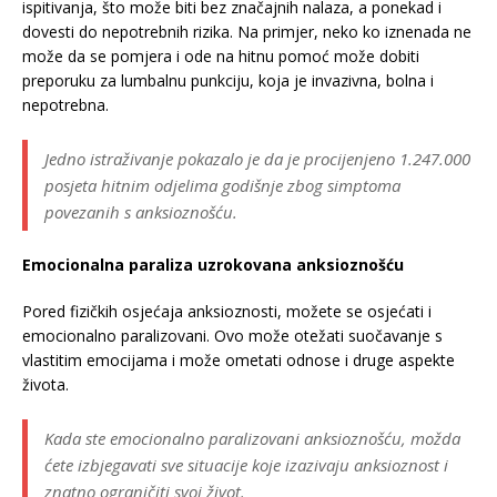
ispitivanja, što može biti bez značajnih nalaza, a ponekad i
dovesti do nepotrebnih rizika. Na primjer, neko ko iznenada ne
može da se pomjera i ode na hitnu pomoć može dobiti
preporuku za lumbalnu punkciju, koja je invazivna, bolna i
nepotrebna.
Jedno istraživanje pokazalo je da je procijenjeno 1.247.000
posjeta hitnim odjelima godišnje zbog simptoma
povezanih s anksioznošću.
Emocionalna paraliza uzrokovana anksioznošću
Pored fizičkih osjećaja anksioznosti, možete se osjećati i
emocionalno paralizovani. Ovo može otežati suočavanje s
vlastitim emocijama i može ometati odnose i druge aspekte
života.
Kada ste emocionalno paralizovani anksioznošću, možda
ćete izbjegavati sve situacije koje izazivaju anksioznost i
znatno ograničiti svoj život.