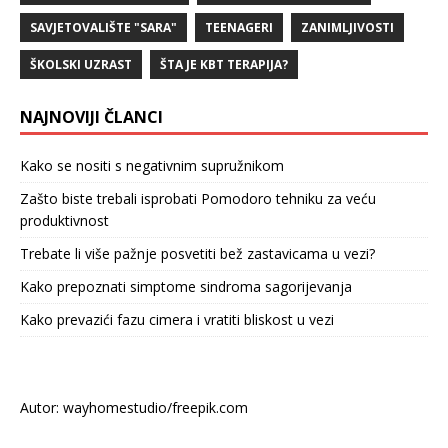
SAVJETOVALIŠTE "SARA"
TEENAGERI
ZANIMLJIVOSTI
ŠKOLSKI UZRAST
ŠTA JE KBT TERAPIJA?
NAJNOVIJI ČLANCI
Kako se nositi s negativnim supružnikom
Zašto biste trebali isprobati Pomodoro tehniku za veću
produktivnost
Trebate li više pažnje posvetiti bež zastavicama u vezi?
Kako prepoznati simptome sindroma sagorijevanja
Kako prevazići fazu cimera i vratiti bliskost u vezi
Autor: wayhomestudio/freepik.com