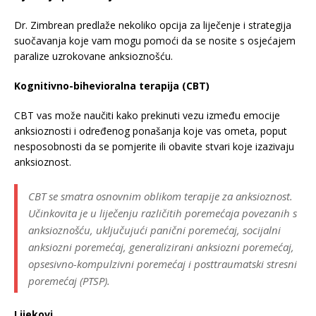
Dr. Zimbrean predlaže nekoliko opcija za liječenje i strategija
suočavanja koje vam mogu pomoći da se nosite s osjećajem
paralize uzrokovane anksioznošću.
Kognitivno-bihevioralna terapija (CBT)
CBT vas može naučiti kako prekinuti vezu između emocije
anksioznosti i određenog ponašanja koje vas ometa, poput
nesposobnosti da se pomjerite ili obavite stvari koje izazivaju
anksioznost.
CBT se smatra osnovnim oblikom terapije za anksioznost.
Učinkovita je u liječenju različitih poremećaja povezanih s
anksioznošću, uključujući panični poremećaj, socijalni
anksiozni poremećaj, generalizirani anksiozni poremećaj,
opsesivno-kompulzivni poremećaj i posttraumatski stresni
poremećaj (PTSP).
Lijekovi