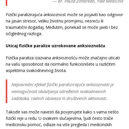
— dr. Paula Zimbrean, Yale Medicine
Fizički paralizirajuća anksioznost može se pojaviti kao odgovor
na jasan stresor, veliku životnu promjenu, nesreću ili
traumatični događaj. Međutim, ponekad se može javiti i bez
očiglednog razloga.
Uticaj fizičke paralize uzrokovane anksioznošću
Fizička paraliza izazvana anksioznošću može značajno uticati
na vašu sposobnost da normalno funkcionišete u različitim
aspektima svakodnevnog života.
Neposredni efekat fizički paralizirajuće anksioznosti je
nemogućnost obavljanja određenih svakodnevnih
zadataka, radnih obaveza ili društvenih aktivnosti.
Takođe vas može navesti da povjerujete kako s vama nešto
fizički nije u redu. U ovakvim slučajevima, ljudi često traže
medicinsku pomoć, odlaze na više pregleda i medicinskih