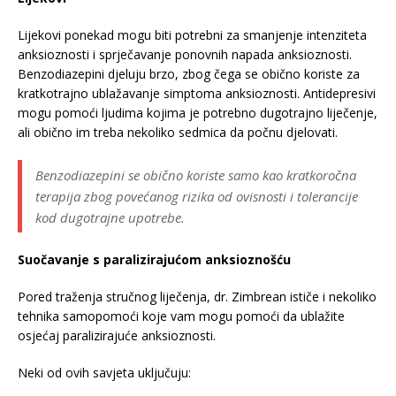
Lijekovi ponekad mogu biti potrebni za smanjenje intenziteta
anksioznosti i sprječavanje ponovnih napada anksioznosti.
Benzodiazepini djeluju brzo, zbog čega se obično koriste za
kratkotrajno ublažavanje simptoma anksioznosti. Antidepresivi
mogu pomoći ljudima kojima je potrebno dugotrajno liječenje,
ali obično im treba nekoliko sedmica da počnu djelovati.
Benzodiazepini se obično koriste samo kao kratkoročna
terapija zbog povećanog rizika od ovisnosti i tolerancije
kod dugotrajne upotrebe.
Suočavanje s paralizirajućom anksioznošću
Pored traženja stručnog liječenja, dr. Zimbrean ističe i nekoliko
tehnika samopomoći koje vam mogu pomoći da ublažite
osjećaj paralizirajuće anksioznosti.
Neki od ovih savjeta uključuju: