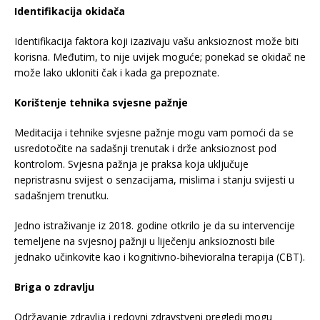
Identifikacija okidača
Identifikacija faktora koji izazivaju vašu anksioznost može biti
korisna. Međutim, to nije uvijek moguće; ponekad se okidač ne
može lako ukloniti čak i kada ga prepoznate.
Korištenje tehnika svjesne pažnje
Meditacija i tehnike svjesne pažnje mogu vam pomoći da se
usredotočite na sadašnji trenutak i drže anksioznost pod
kontrolom. Svjesna pažnja je praksa koja uključuje
nepristrasnu svijest o senzacijama, mislima i stanju svijesti u
sadašnjem trenutku.
Jedno istraživanje iz 2018. godine otkrilo je da su intervencije
temeljene na svjesnoj pažnji u liječenju anksioznosti bile
jednako učinkovite kao i kognitivno-bihevioralna terapija (CBT).
Briga o zdravlju
Održavanje zdravlja i redovni zdravstveni pregledi mogu