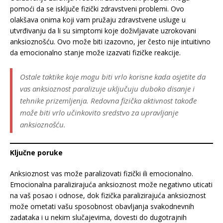
pomoći da se isključe fizički zdravstveni problemi. Ovo
olakšava onima koji vam pružaju zdravstvene usluge u
utvrđivanju da li su simptomi koje doživljavate uzrokovani
anksioznošću. Ovo može biti izazovno, jer često nije intuitivno
da emocionalno stanje može izazvati fizičke reakcije.
Ostale taktike koje mogu biti vrlo korisne kada osjetite da
vas anksioznost paralizuje uključuju duboko disanje i
tehnike prizemljenja. Redovna fizička aktivnost takođe
može biti vrlo učinkovito sredstvo za upravljanje
anksioznošću.
Ključne poruke
Anksioznost vas može paralizovati fizički ili emocionalno.
Emocionalna paralizirajuća anksioznost može negativno uticati
na vaš posao i odnose, dok fizička paralizirajuća anksioznost
može ometati vašu sposobnost obavljanja svakodnevnih
zadataka i u nekim slučajevima, dovesti do dugotrajnih