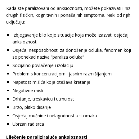
Kada ste paralizovani od anksioznosti, možete pokazivati i niz
drugih fizičkih, kognitivnih i ponašajnih simptoma. Neki od njih
uključuju:
Izbjegavanje bilo koje situacije koja može izazvati osjećaj
anksioznosti
Osjećaj nesposobnosti za donošenje odluka, fenomen koji
se ponekad naziva “paraliza odluka”
Socijalno povlačenje i izolaciju
Problem s koncentracijom i jasnim razmišljanjem
Napetost mišića koja otežava kretanje
Negativne misli
Drhtanje, treskavicu i utrnulost
Brzo, plitko disanje
Osjećaj mučnine i nelagodnost u stomaku
Ubrzan rad srca
Liječenje paralizirajuće anksioznosti