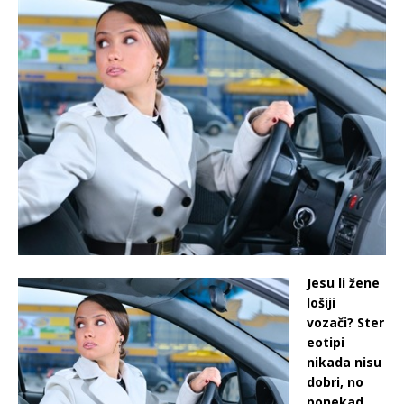
Jesu li žene
lošiji
vozači? Ster
eotipi
nikada nisu
dobri, no
ponekad