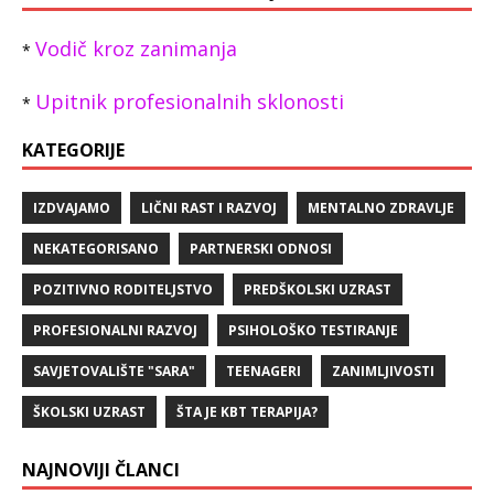
Vodič kroz zanimanja
*
Upitnik profesionalnih sklonosti
*
KATEGORIJE
IZDVAJAMO
LIČNI RAST I RAZVOJ
MENTALNO ZDRAVLJE
NEKATEGORISANO
PARTNERSKI ODNOSI
POZITIVNO RODITELJSTVO
PREDŠKOLSKI UZRAST
PROFESIONALNI RAZVOJ
PSIHOLOŠKO TESTIRANJE
SAVJETOVALIŠTE "SARA"
TEENAGERI
ZANIMLJIVOSTI
ŠKOLSKI UZRAST
ŠTA JE KBT TERAPIJA?
NAJNOVIJI ČLANCI