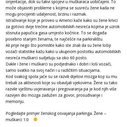
orijentacije, dok su takvi spojevi u muškaraca uobičajeni. To
može objasniti probleme s kojima se susreću žene kada ne
mogu procijeniti udaljenost, brzinu i razmak.
Istraživanje koje je proveo u Americi kaže kako su žene krivci
za gotovo dvije trećine automobilskih nesreća kojima je uzrok
stisnuta papučica gasa umjesto kočnice. To se događa
posebno starijim ženama, te najčešće na parkiralištu.
Ali prije nego što pomislite kako ste znali da su žene lošiji
vozači statistike kažu kako u ukupnom postotku automobilskih
nesreća muškarci sudjeluju sa oko 60 posto.
Dakle i žene i muškarci su podjednako i dobri i loši vozači,
samo svatko na svoj način i u različitim situacijama.
Kod svakog spola jače su se razvili dijelovi mozga koji su mu
trebali za aktivnosti koje su obavljali vjekovima. Žene su tako
razvile vještinu uvjeravanja i pregovaranja pa je kod njih više
razvijen dio mozga zadužen za govor, prosuđivanje i
memoriju.
Pogledajte primjer ženskog osvajanja parkinga. Žene –
muškarci 1:0