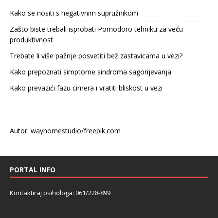
Kako se nositi s negativnim supružnikom
Zašto biste trebali isprobati Pomodoro tehniku za veću
produktivnost
Trebate li više pažnje posvetiti bež zastavicama u vezi?
Kako prepoznati simptome sindroma sagorijevanja
Kako prevazići fazu cimera i vratiti bliskost u vezi
Autor: wayhomestudio/freepik.com
PORTAL INFO
Kontaktiraj psihologa: 061/228-899