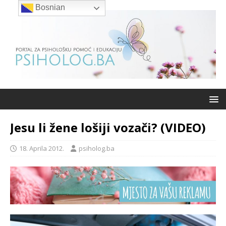
Bosnian
Jesu li žene lošiji vozači? (VIDEO)
18. Aprila 2012.
psiholog.ba