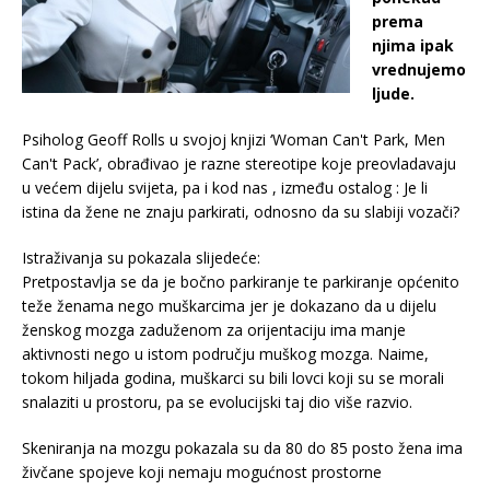
prema
njima ipak
vrednujemo
ljude.
Psiholog Geoff Rolls u svojoj knjizi ‘Woman Can't Park, Men
Can't Pack’, obrađivao je razne stereotipe koje preovladavaju
u većem dijelu svijeta, pa i kod nas , između ostalog : Je li
istina da žene ne znaju parkirati, odnosno da su slabiji vozači?
Istraživanja su pokazala slijedeće:
Pretpostavlja se da je bočno parkiranje te parkiranje općenito
teže ženama nego muškarcima jer je dokazano da u dijelu
ženskog mozga zaduženom za orijentaciju ima manje
aktivnosti nego u istom području muškog mozga. Naime,
tokom hiljada godina, muškarci su bili lovci koji su se morali
snalaziti u prostoru, pa se evolucijski taj dio više razvio.
Skeniranja na mozgu pokazala su da 80 do 85 posto žena ima
živčane spojeve koji nemaju mogućnost prostorne