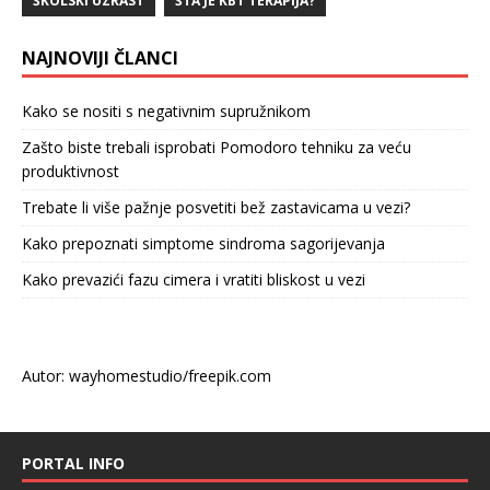
ŠKOLSKI UZRAST
ŠTA JE KBT TERAPIJA?
NAJNOVIJI ČLANCI
Kako se nositi s negativnim supružnikom
Zašto biste trebali isprobati Pomodoro tehniku za veću
produktivnost
Trebate li više pažnje posvetiti bež zastavicama u vezi?
Kako prepoznati simptome sindroma sagorijevanja
Kako prevazići fazu cimera i vratiti bliskost u vezi
Autor: wayhomestudio/freepik.com
PORTAL INFO