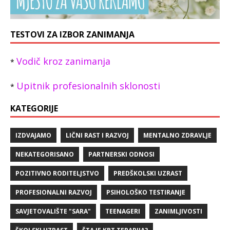
TESTOVI ZA IZBOR ZANIMANJA
Vodič kroz zanimanja
*
Upitnik profesionalnih sklonosti
*
KATEGORIJE
IZDVAJAMO
LIČNI RAST I RAZVOJ
MENTALNO ZDRAVLJE
NEKATEGORISANO
PARTNERSKI ODNOSI
POZITIVNO RODITELJSTVO
PREDŠKOLSKI UZRAST
PROFESIONALNI RAZVOJ
PSIHOLOŠKO TESTIRANJE
SAVJETOVALIŠTE "SARA"
TEENAGERI
ZANIMLJIVOSTI