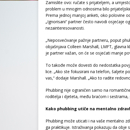
Zamislite ovo: ručate s prijateljem, a umjest
problem u mnogim odnosima bilo prijateljskim
Prema jednoj manjoj anketi, oko polovine odr
„Ignorisani“ partner često navodi osjećaje o
nezainteresovanosti.
„Neposvećivanje pažnje partneru, poput phu
objašnjava Colleen Marshall, LMFT, glavna k
je partner važan, on će se osjećati manje po
To takođe može dovesti do nedostatka povje
lice. „Ako ste fokusirani na telefon, šaljete p
vas,“ dodaje Marshall. „Ako to radite redovno 
Phubbing nije ograničen samo na romantične
roditelja i djeteta, među braćom i sestrama, 
Kako phubbing utiče na mentalno zdravl
Phubbing može uticati i na vaše mentalno zdrav
ga praktikuje. Istraživanja pokazuju da obje 