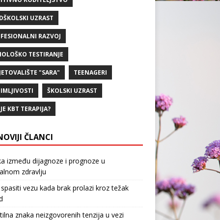
DŠKOLSKI UZRAST
FESIONALNI RAZVOJ
HOLOŠKO TESTIRANJE
JETOVALIŠTE "SARA"
TEENAGERI
IMLJIVOSTI
ŠKOLSKI UZRAST
 JE KBT TERAPIJA?
NOVIJI ČLANCI
ka između dijagnoze i prognoze u
alnom zdravlju
spasiti vezu kada brak prolazi kroz težak
d
tilna znaka neizgovorenih tenzija u vezi