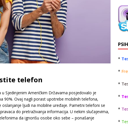
PSI
Tes
*
Fre
*
stite telefon
Tes
*
a u Sjedinjenim Američkim Državama posjedovalo je
Te
*
 na 90%. Ovaj nagli porast upotrebe mobilnih telefona,
oslanjanje ljudi na mobilne uređaje. Pametni telefoni se
Tes
*
pravaca do pretraživanja informacija. U nekim slučajevima,
 telefonima da ignorišu osobe oko sebe – ponašanje
Tes
*