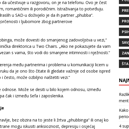
o da učestvuje u razgovoru, on je na telefonu. Ovo je čest
, romantičnim ili porodičnim. Istraživanja to potvrđuju.
PRE
aslih u SAD-u doživjelo je da ih partner „phubba“.
gorčenosti i ljubomore zbog partnerove
PRO
PSI
bbinga, može dovesti do smanjenog zadovoljstva u vezi,“
SAV
linička direktorica u Two Chairs. „Ako ne pokazujete da vam
vezan s vama, što vodi do smanjene intimnosti i nježnosti.“
ZAN
ŠTA
renja među partnerima i problema u komunikaciji licem u
oruku da je ono što čitate ili gledate važnije od osobe ispred
i često, može ozbiljno naštetiti vezi.“
NAJ
 odnose. Može se desiti u bilo kojem odnosu, između
Razli
pa čak i između šefa i zaposlenika.
ment
je
Kako 
perio
lje, bez obzira na to jeste li žrtva „phubbinga“ ili onaj ko
4 sup
strane mogu iskusiti anksioznost, depresiju i osjećaj