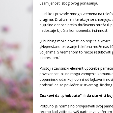
usamljenosti zbog ovog ponašanja.
Ljudi koji provode mnogo vremena na telefon
drugima. Društvene interakcije se smanjuju, 
digitalne odnose preko društvenih mreža ili 
nedostaje ključna komponenta: intimnost.
„Phubbing može dovesti do osjećaja krivice, 
„Neprestano okretanje telefonu može nas liši
voljenima. S vremenom to može rezultovati 
depresijom.“
Postoji i zavisnički element upotrebe pametn
povezanost, ali ne mogu zamijeniti komunikaci
dopaminski udar koji dolazi od lajkova ili no
podstaći da se povlačite iz stvarnog, fizičkog 
Znakovi da „phubbate“ ili da ste vi ti ko
Potpuno je normalno provjeravati svoj pamet
recimo kad vidite da vaš partner za večerom 