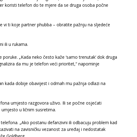
r koristi telefon do te mjere da se druga osoba počne
 ste vi ti koje partner phubba – obratite pažnju na sljedeće
ni ili u rukama.
je poruke. „Kada neko često kaže ‘samo trenutak’ dok druga
alizira da mu je telefon veći prioritet,“ napominje
san kada dobije obavijest i odmah mu pažnja odlazi na
fona umjesto razgovora uživo. Ili se počne osjećati
a umjesto u ličnim susretima.
i telefona. „Ako postanu defanzivni ili odbacuju problem kad
kazivati na zavisničku vezanost za uređaj i nedostatak
kaže Goldberg.