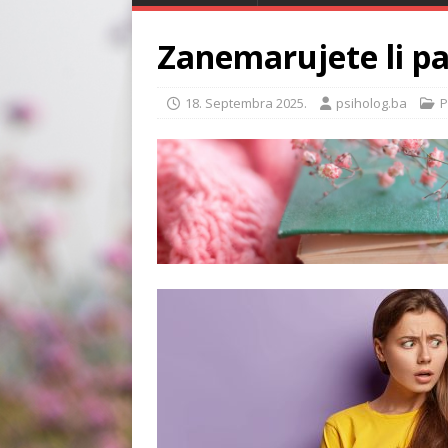
Zanemarujete li pa
18. Septembra 2025.
psiholog.ba
P