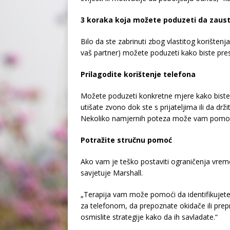
3 koraka koja možete poduzeti da zaus
Bilo da ste zabrinuti zbog vlastitog korištenja
vaš partner) možete poduzeti kako biste pre
Prilagodite korištenje telefona
Možete poduzeti konkretne mjere kako biste p
utišate zvono dok ste s prijateljima ili da d
Nekoliko namjernih poteza može vam pomoći 
Potražite stručnu pomoć
Ako vam je teško postaviti ograničenja vrem
savjetuje Marshall.
„Terapija vam može pomoći da identifikujete s
za telefonom, da prepoznate okidače ili prepr
osmislite strategije kako da ih savladate.“