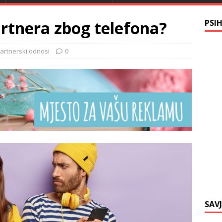
rtnera zbog telefona?
PSI
artnerski odnosi
0
SAV