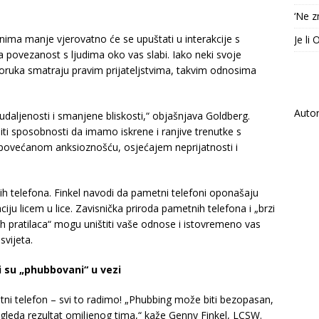
‘Ne z
ima manje vjerovatno će se upuštati u interakcije s
Je li
a povezanost s ljudima oko vas slabi. Iako neki svoje
poruka smatraju pravim prijateljstvima, takvim odnosima
Auto
udaljenosti i smanjene bliskosti,“ objašnjava Goldberg.
ti sposobnosti da imamo iskrene i ranjive trenutke s
povećanom anksioznošću, osjećajem neprijatnosti i
ih telefona. Finkel navodi da pametni telefoni oponašaju
ju licem u lice. Zavisnička priroda pametnih telefona i „brzi
vih pratilaca“ mogu uništiti vaše odnose i istovremeno vas
svijeta.
ji su „phubbovani“ u vezi
ni telefon – svi to radimo! „Phubbing može biti bezopasan,
gleda rezultat omiljenog tima,“ kaže Genny Finkel, LCSW.