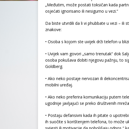
„Međutim, može postati toksičan kada partne
osjećati ignorisano ili nesigurno u vezi.“
Da biste utvrdili da li vi phubbate u vezi – ili
znakove:
• Osoba s kojom ste uvijek drži telefon u blizi
• Uvijek vam govori „samo trenutak“ dok šal
osoba pokušava dobiti njegovu pažnju, to sign
Goldberg.
• Ako neko postaje nervozan ili dekoncentri
mobilni uređaj.
• Ako neko preferira komunikaciju putem tele
ugodnije javljajući se preko društvenih mrež
• Postaju defansivni kada ih pitate o upotreb
ih suočite s korištenjem telefona, to može u
svijesti ili motivacije da poboljšaju odnos,“ 