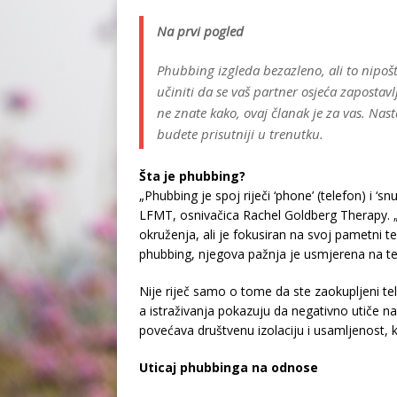
Na prvi pogled
Phubbing izgleda bezazleno, ali to nipo
učiniti da se vaš partner osjeća zapostavl
ne znate kako, ovaj članak je za vas. Nasta
budete prisutniji u trenutku.
Šta je phubbing?
„Phubbing je spoj riječi ‘phone’ (telefon) i ‘
LFMT, osnivačica Rachel Goldberg Therapy. „U
okruženja, ali je fokusiran na svoj pametni t
phubbing, njegova pažnja je usmjerena na tel
Nije riječ samo o tome da ste zaokupljeni t
a istraživanja pokazuju da negativno utiče n
povećava društvenu izolaciju i usamljenost, 
Uticaj phubbinga na odnose