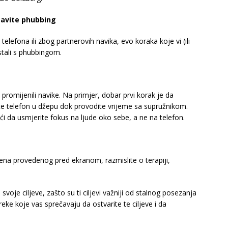
tavite phubbing
 telefona ili zbog partnerovih navika, evo koraka koje vi (ili
stali s phubbingom.
romijenili navike. Na primjer, dobar prvi korak je da
ržite telefon u džepu dok provodite vrijeme sa supružnikom.
da usmjerite fokus na ljude oko sebe, a ne na telefon.
ena provedenog pred ekranom, razmislite o terapiji,
voje ciljeve, zašto su ti ciljevi važniji od stalnog posezanja
eke koje vas sprečavaju da ostvarite te ciljeve i da