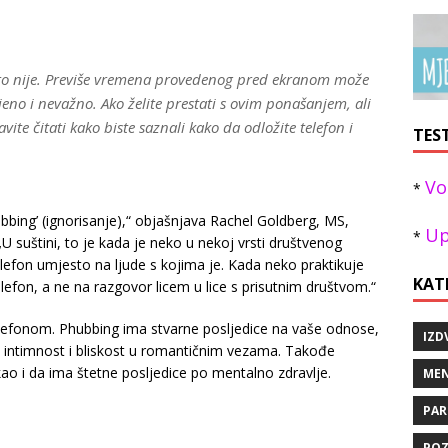
što nije. Previše vremena provedenog pred ekranom može
jeno i nevažno. Ako želite prestati s ovim ponašanjem, ali
vite čitati kako biste saznali kako da odložite telefon i
TES
Vo
*
snubbing’ (ignorisanje),“ objašnjava Rachel Goldberg, MS,
Up
*
 suštini, to je kada je neko u nekoj vrsti društvenog
elefon umjesto na ljude s kojima je. Kada neko praktikuje
KAT
efon, a ne na razgovor licem u lice s prisutnim društvom.“
elefonom. Phubbing ima stvarne posljedice na vaše odnose,
IZD
a intimnost i bliskost u romantičnim vezama. Takođe
kao i da ima štetne posljedice po mentalno zdravlje.
MEN
PAR
POZ