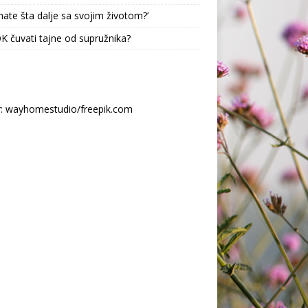
nate šta dalje sa svojim životom?’
 OK čuvati tajne od supružnika?
r: wayhomestudio/freepik.com