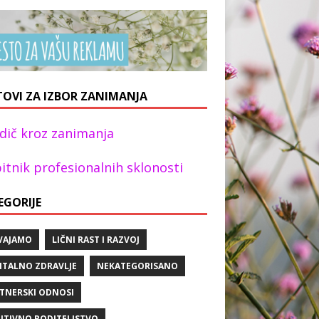
TOVI ZA IZBOR ZANIMANJA
dič kroz zanimanja
itnik profesionalnih sklonosti
EGORIJE
VAJAMO
LIČNI RAST I RAZVOJ
TALNO ZDRAVLJE
NEKATEGORISANO
TNERSKI ODNOSI
ITIVNO RODITELJSTVO