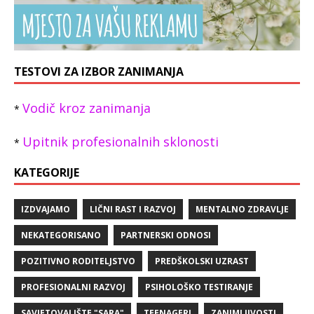
TESTOVI ZA IZBOR ZANIMANJA
Vodič kroz zanimanja
*
Upitnik profesionalnih sklonosti
*
KATEGORIJE
IZDVAJAMO
LIČNI RAST I RAZVOJ
MENTALNO ZDRAVLJE
NEKATEGORISANO
PARTNERSKI ODNOSI
POZITIVNO RODITELJSTVO
PREDŠKOLSKI UZRAST
PROFESIONALNI RAZVOJ
PSIHOLOŠKO TESTIRANJE
SAVJETOVALIŠTE "SARA"
TEENAGERI
ZANIMLJIVOSTI