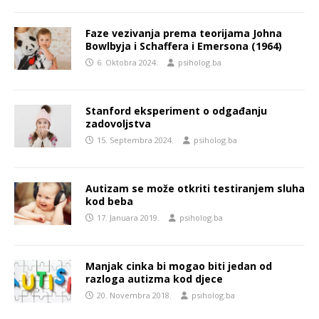
Faze vezivanja prema teorijama Johna
Bowlbyja i Schaffera i Emersona (1964)
6. Oktobra 2024.
psiholog.ba
Stanford eksperiment o odgađanju
zadovoljstva
15. Septembra 2024.
psiholog.ba
Autizam se može otkriti testiranjem sluha
kod beba
17. Januara 2019.
psiholog.ba
Manjak cinka bi mogao biti jedan od
razloga autizma kod djece
20. Novembra 2018.
psiholog.ba