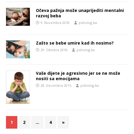
Očeva pažnja može unaprijediti mentalni
razvoj beba
9. Novembra 2018.
psiholog.ba
Zašto se bebe umire kad ih nosimo?
29. Oktobra 2018.
psiholog.ba
Vaše dijete je agresivno jer se ne može
nositi sa emocijama
28. Decembra 2015.
psiholog.ba
1
2
…
4
»