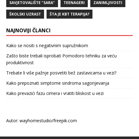
SAVJETOVALIŠTE "SARA"
TEENAGERI
ZANIMLJIVOSTI
ŠKOLSKI UZRAST
ŠTA JE KBT TERAPIJA?
NAJNOVIJI ČLANCI
Kako se nositi s negativnim supružnikom
Zašto biste trebali isprobati Pomodoro tehniku za veću
produktivnost
Trebate li više pažnje posvetiti bež zastavicama u vezi?
Kako prepoznati simptome sindroma sagorijevanja
Kako prevazići fazu cimera i vratiti bliskost u vezi
Autor: wayhomestudio/freepik.com