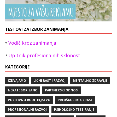
TESTOVI ZA IZBOR ZANIMANJA
Vodič kroz zanimanja
*
Upitnik profesionalnih sklonosti
*
KATEGORIJE
IZDVAJAMO
LIČNI RAST I RAZVOJ
MENTALNO ZDRAVLJE
NEKATEGORISANO
PARTNERSKI ODNOSI
POZITIVNO RODITELJSTVO
PREDŠKOLSKI UZRAST
PROFESIONALNI RAZVOJ
PSIHOLOŠKO TESTIRANJE