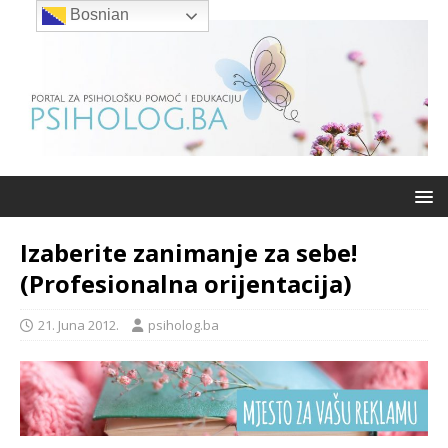
Bosnian
Izaberite zanimanje za sebe!
(Profesionalna orijentacija)
21. Juna 2012.
psiholog.ba