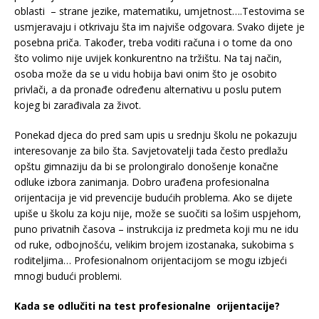
oblasti – strane jezike, matematiku, umjetnost….Testovima se
usmjeravaju i otkrivaju šta im najviše odgovara. Svako dijete je
posebna priča. Također, treba voditi računa i o tome da ono
što volimo nije uvijek konkurentno na tržištu. Na taj način,
osoba može da se u vidu hobija bavi onim što je osobito
privlači, a da pronađe određenu alternativu u poslu putem
kojeg bi zarađivala za život.
Ponekad djeca do pred sam upis u srednju školu ne pokazuju
interesovanje za bilo šta. Savjetovatelji tada često predlažu
opštu gimnaziju da bi se prolongiralo donošenje konačne
odluke izbora zanimanja. Dobro urađena profesionalna
orijentacija je vid prevencije budućih problema. Ako se dijete
upiše u školu za koju nije, može se suočiti sa lošim uspjehom,
puno privatnih časova – instrukcija iz predmeta koji mu ne idu
od ruke, odbojnošću, velikim brojem izostanaka, sukobima s
roditeljima… Profesionalnom orijentacijom se mogu izbjeći
mnogi budući problemi.
Kada se odlučiti na test profesionalne orijentacije?