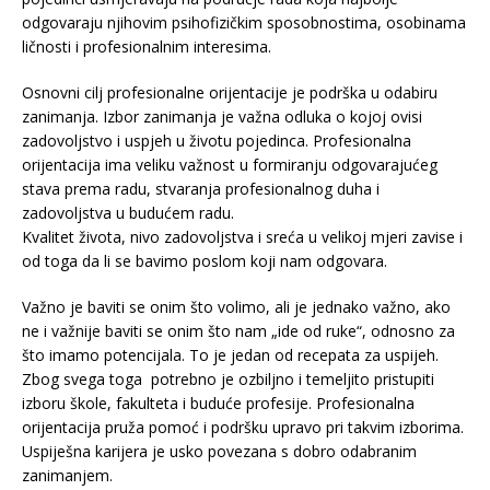
odgovaraju njihovim psihofizičkim sposobnostima, osobinama
ličnosti i profesionalnim interesima.
Osnovni cilj profesionalne orijentacije je podrška u odabiru
zanimanja. Izbor zanimanja je važna odluka o kojoj ovisi
zadovoljstvo i uspjeh u životu pojedinca. Profesionalna
orijentacija ima veliku važnost u formiranju odgovarajućeg
stava prema radu, stvaranja profesionalnog duha i
zadovoljstva u budućem radu.
Kvalitet života, nivo zadovoljstva i sreća u velikoj mjeri zavise i
od toga da li se bavimo poslom koji nam odgovara.
Važno je baviti se onim što volimo, ali je jednako važno, ako
ne i važnije baviti se onim što nam „ide od ruke“, odnosno za
što imamo potencijala. To je jedan od recepata za uspijeh.
Zbog svega toga potrebno je ozbiljno i temeljito pristupiti
izboru škole, fakulteta i buduće profesije. Profesionalna
orijentacija pruža pomoć i podršku upravo pri takvim izborima.
Uspiješna karijera je usko povezana s dobro odabranim
zanimanjem.