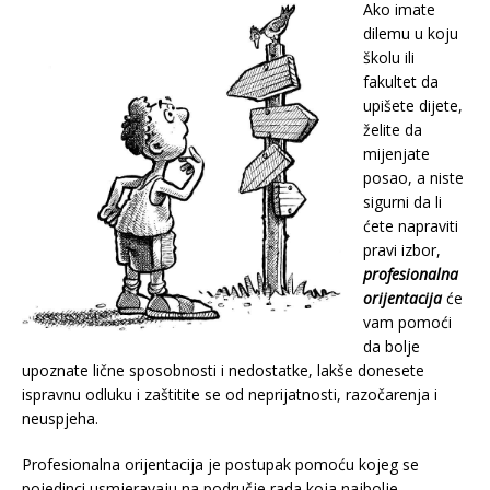
Ako imate
dilemu u koju
školu ili
fakultet da
upišete dijete,
želite da
mijenjate
posao, a niste
sigurni da li
ćete napraviti
pravi izbor,
profesionalna
orijentacija
će
vam pomoći
da bolje
upoznate lične sposobnosti i nedostatke, lakše donesete
ispravnu odluku i zaštitite se od neprijatnosti, razočarenja i
neuspjeha.
Profesionalna orijentacija je postupak pomoću kojeg se
pojedinci usmjeravaju na područje rada koja najbolje