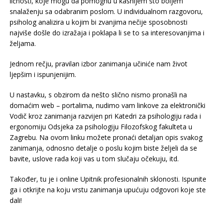
ličnosti, koje mogu da pomognu u kasnijem što boljem
snalaženju sa odabranim poslom. U individualnom razgovoru,
psiholog analizira u kojim bi zvanjima nečije sposobnosti
najviše došle do izražaja i poklapa li se to sa interesovanjima i
željama.
Jednom rečju, pravilan izbor zanimanja učiniće nam život
ljepšim i ispunjenijim.
U nastavku, s obzirom da nešto slično nismo pronašli na
domaćim web – portalima, nudimo vam linkove za elektronički
Vodič kroz zanimanja razvijen pri Katedri za psihologiju rada i
ergonomiju Odsjeka za psihologiju Filozofskog fakulteta u
Zagrebu. Na ovom linku možete pronaći detaljan opis svakog
zanimanja, odnosno detalje o poslu kojim biste željeli da se
bavite, uslove rada koji vas u tom slučaju očekuju, itd.
Također, tu je i online Upitnik profesionalnih sklonosti. Ispunite
ga i otkrijte na koju vrstu zanimanja upućuju odgovori koje ste
dali!