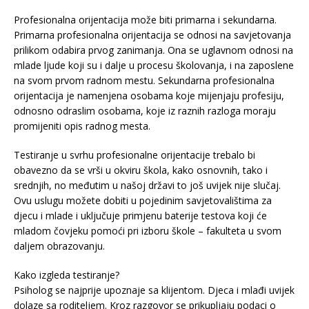
Profesionalna orijentacija može biti primarna i sekundarna.
Primarna profesionalna orijentacija se odnosi na savjetovanja
prilikom odabira prvog zanimanja. Ona se uglavnom odnosi na
mlade ljude koji su i dalje u procesu školovanja, i na zaposlene
na svom prvom radnom mestu. Sekundarna profesionalna
orijentacija je namenjena osobama koje mijenjaju profesiju,
odnosno odraslim osobama, koje iz raznih razloga moraju
promijeniti opis radnog mesta.
Testiranje u svrhu profesionalne orijentacije trebalo bi
obavezno da se vrši u okviru škola, kako osnovnih, tako i
srednjih, no međutim u našoj državi to još uvijek nije slučaj.
Ovu uslugu možete dobiti u pojedinim savjetovalištima za
djecu i mlade i uključuje primjenu baterije testova koji će
mladom čovjeku pomoći pri izboru škole – fakulteta u svom
daljem obrazovanju.
Kako izgleda testiranje?
Psiholog se najprije upoznaje sa klijentom. Djeca i mlađi uvijek
dolaze sa roditeljem. Kroz razgovor se prikupljaju podaci o