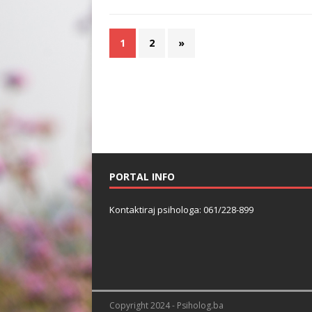
1
2
»
PORTAL INFO
Kontaktiraj psihologa: 061/228-899
Copyright 2024 - Psiholog.ba