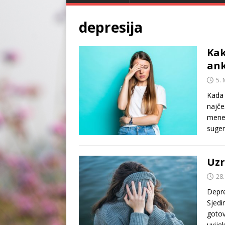
depresija
Kak
ank
5. 
Kada 
najče
mene 
suge
Uzr
28.
Depre
Sjedi
gotov
uvije