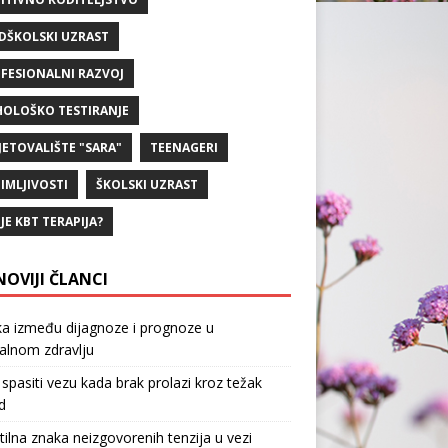
DŠKOLSKI UZRAST
FESIONALNI RAZVOJ
HOLOŠKO TESTIRANJE
JETOVALIŠTE "SARA"
TEENAGERI
IMLJIVOSTI
ŠKOLSKI UZRAST
 JE KBT TERAPIJA?
NOVIJI ČLANCI
ka između dijagnoze i prognoze u
alnom zdravlju
spasiti vezu kada brak prolazi kroz težak
d
tilna znaka neizgovorenih tenzija u vezi