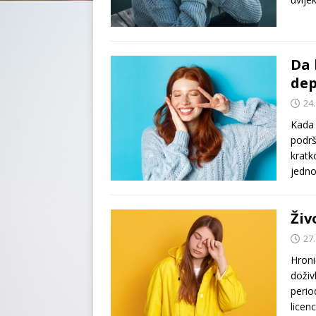
Da 
dep
24.
Kada 
podrš
kratk
jedn
Živ
27.
Hroni
doživ
perio
licen