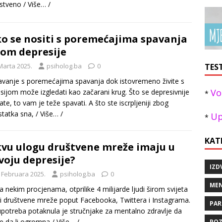
vstveno
/ Više… /
o se nositi s poremećajima spavanja
om depresije
TES
Marta 2025.
psiholog.ba
0
vanje s poremećajima spavanja dok istovremeno živite s
Vo
sijom može izgledati kao začarani krug. Što se depresivnije
*
ate, to vam je teže spavati. A što ste iscrpljeniji zbog
tatka sna,
/ Više… /
Up
*
KAT
vu ulogu društvene mreže imaju u
voju depresije?
IZD
. Februara 2025.
psiholog.ba
0
MEN
 nekim procjenama, otprilike 4 milijarde ljudi širom svijeta
ti društvene mreže poput Facebooka, Twittera i Instagrama.
PAR
potreba potaknula je stručnjake za mentalno zdravlje da
že da li ogromna
/ Više… /
POZ