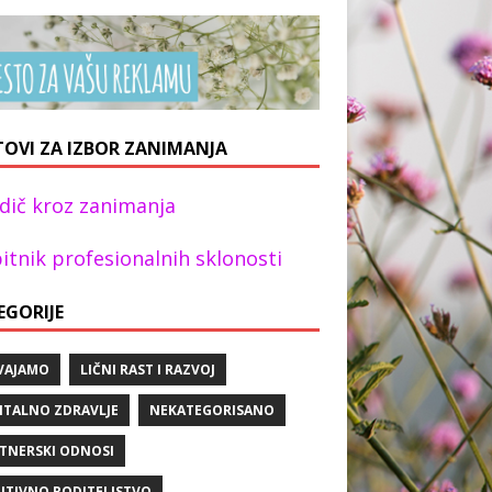
TOVI ZA IZBOR ZANIMANJA
dič kroz zanimanja
itnik profesionalnih sklonosti
EGORIJE
VAJAMO
LIČNI RAST I RAZVOJ
TALNO ZDRAVLJE
NEKATEGORISANO
TNERSKI ODNOSI
ITIVNO RODITELJSTVO