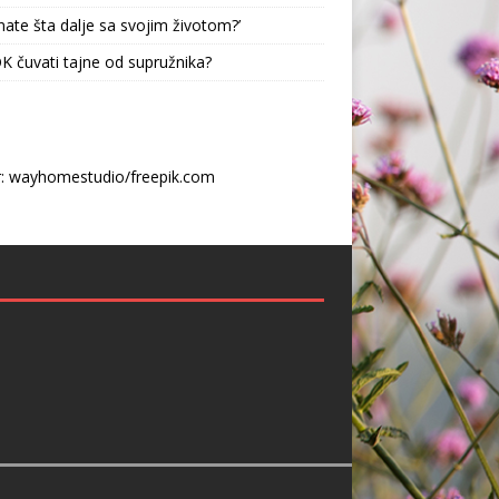
nate šta dalje sa svojim životom?’
 OK čuvati tajne od supružnika?
r: wayhomestudio/freepik.com