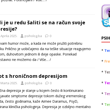
li je u redu šaliti se na račun svoje
resije?
 Aprila 2025.
psiholog.ba
0
PSI
vam humor može, a kada ne može pružiti potrebnu
ku Prilično je uobičajeno da na teške situacije reagujemo
Tes
*
om, duhovitom jednom ili dvije opaske. Ponekad
ostavno ne možemo da
/ Više… /
Fre
*
Tes
*
ot s hroničnom depresijom
Te
*
 Marta 2025.
psiholog.ba
0
čna depresija je stanje u kojem često ili kontinuirano
Tes
*
ljavate simptome depresije tokom dužeg vremenskog
da, često godinama, kaže Aimee Daramus, PsyD,
Tes
*
cirana klinička psihologinja. Depresija je ozbiljno mentalno