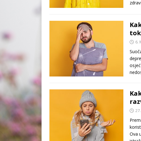
zdra
Kak
tok
6. 
Suoča
depre
osjeć
nedos
Kak
raz
27
Prema
koris
Ova u
istra