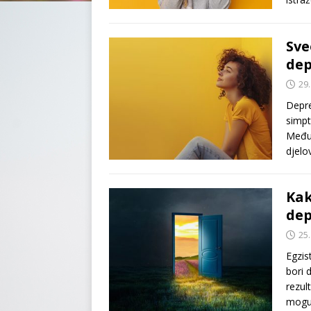
Sve
dep
29.
Depre
simpt
Međut
djelo
Kak
dep
25
Egzis
bori 
rezul
mogu