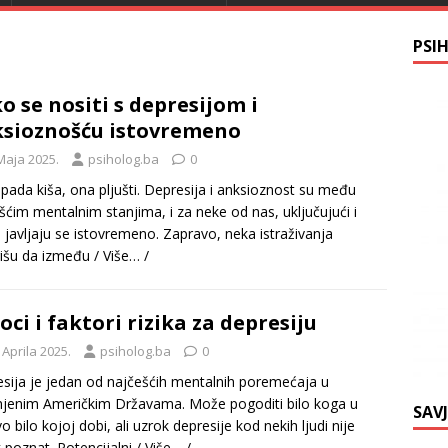
PSI
o se nositi s depresijom i
sioznošću istovremeno
Maja 2025.
psiholog.ba
0
pada kiša, ona pljušti. Depresija i anksioznost su među
šćim mentalnim stanjima, i za neke od nas, uključujući i
javljaju se istovremeno. Zapravo, neka istraživanja
rišu da između
/ Više… /
oci i faktori rizika za depresiju
 Aprila 2025.
psiholog.ba
0
sija je jedan od najčešćih mentalnih poremećaja u
njenim Američkim Državama. Može pogoditi bilo koga u
SAV
o bilo kojoj dobi, ali uzrok depresije kod nekih ljudi nije
k poznat. Potencijalni
/ Više… /