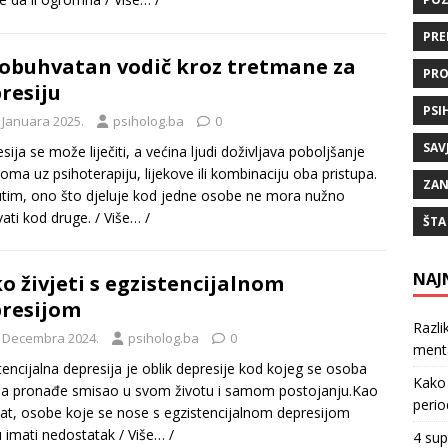
PRE
obuhvatan vodič kroz tretmane za
PRO
resiju
PSI
 Januara 2025.
psiholog.ba
0
SAV
sija se može liječiti, a većina ljudi doživljava poboljšanje
oma uz psihoterapiju, lijekove ili kombinaciju oba pristupa.
ZAN
im, ono što djeluje kod jedne osobe ne mora nužno
vati kod druge.
/ Više… /
ŠTA
NAJ
o živjeti s egzistencijalnom
resijom
Razli
. Decembra 2024.
psiholog.ba
0
ment
tencijalna depresija je oblik depresije kod kojeg se osoba
Kako 
da pronađe smisao u svom životu i samom postojanju.Kao
perio
tat, osobe koje se nose s egzistencijalnom depresijom
 imati nedostatak
/ Više… /
4 sup