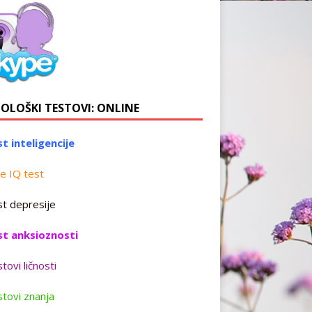
HOLOŠKI TESTOVI: ONLINE
t inteligencije
e IQ test
t depresije
st anksioznosti
tovi ličnosti
tovi znanja