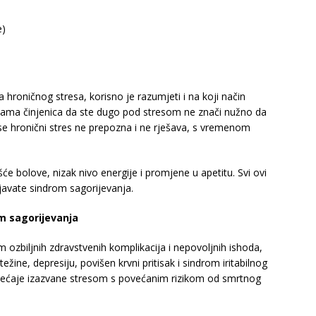
e)
 hroničnog stresa, korisno je razumjeti i na koji način
 Sama činjenica da ste dugo pod stresom ne znači nužno da
e hronični stres ne prepozna i ne rješava, s vremenom
ešće bolove, nizak nivo energije i promjene u apetitu. Svi ovi
ljavate sindrom sagorijevanja.
m sagorijevanja
 ozbiljnih zdravstvenih komplikacija i nepovoljnih ishoda,
ežine, depresiju, povišen krvni pritisak i sindrom iritabilnog
remećaje izazvane stresom s povećanim rizikom od smrtnog