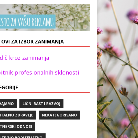
TOVI ZA IZBOR ZANIMANJA
dič kroz zanimanja
itnik profesionalnih sklonosti
EGORIJE
VAJAMO
LIČNI RAST I RAZVOJ
TALNO ZDRAVLJE
NEKATEGORISANO
TNERSKI ODNOSI
ITIVNO RODITELJSTVO