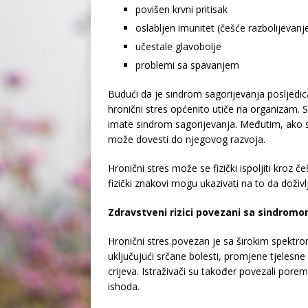
povišen krvni pritisak
oslabljen imunitet (češće razbolijevanj
učestale glavobolje
problemi sa spavanjem
Budući da je sindrom sagorijevanja posljedica
hronični stres općenito utiče na organizam.
imate sindrom sagorijevanja. Međutim, ako s
može dovesti do njegovog razvoja.
Hronični stres može se fizički ispoljiti kroz č
fizički znakovi mogu ukazivati na to da doživ
Zdravstveni rizici povezani sa sindromo
Hronični stres povezan je sa širokim spektrom
uključujući srčane bolesti, promjene tjelesne t
crijeva. Istraživači su također povezali po
ishoda.