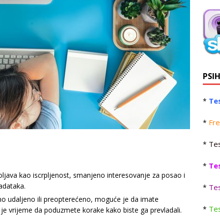
PSI
Tes
*
Fre
*
Tes
*
Te
*
oljava kao iscrpljenost, smanjeno interesovanje za posao i
adataka.
Tes
*
no udaljeno ili preopterećeno, moguće je da imate
Tes
*
je vrijeme da poduzmete korake kako biste ga prevladali.