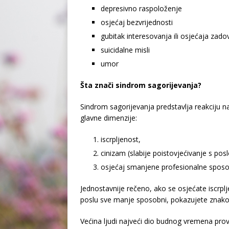
depresivno raspoloženje
osjećaj bezvrijednosti
gubitak interesovanja ili osjećaja zado
suicidalne misli
umor
Šta znači sindrom sagorijevanja?
Sindrom sagorijevanja predstavlja reakciju na 
glavne dimenzije:
iscrpljenost,
cinizam (slabije poistovjećivanje s pos
osjećaj smanjene profesionalne sposo
Jednostavnije rečeno, ako se osjećate iscrplj
poslu sve manje sposobni, pokazujete znako
Većina ljudi najveći dio budnog vremena pro