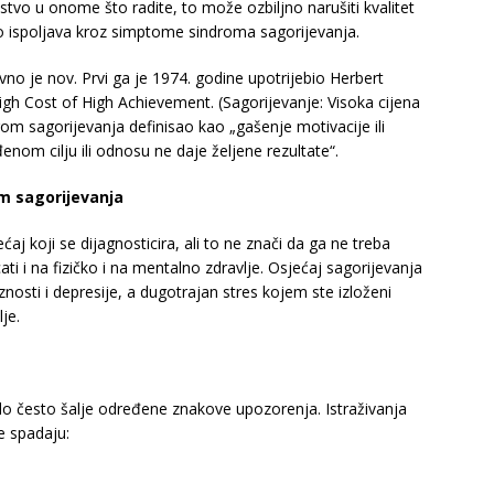
stvo u onome što radite, to može ozbiljno narušiti kvalitet
o ispoljava kroz simptome sindroma sagorijevanja.
ivno je nov. Prvi ga je 1974. godine upotrijebio Herbert
igh Cost of High Achievement. (Sagorijevanje: Visoka cijena
om sagorijevanja definisao kao „gašenje motivacije ili
nom cilju ili odnosu ne daje željene rezultate“.
m sagorijevanja
j koji se dijagnosticira, ali to ne znači da ga ne treba
ti i na fizičko i na mentalno zdravlje. Osjećaj sagorijevanja
nosti i depresije, a dugotrajan stres kojem ste izloženi
je.
elo često šalje određene znakove upozorenja. Istraživanja
e spadaju: