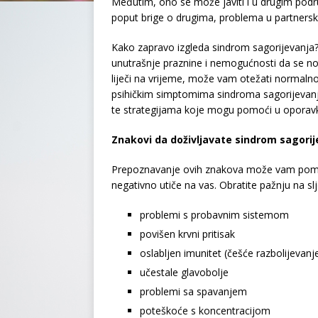
Međutim, ono se može javiti i u drugim podru
poput brige o drugima, problema u partnerski
Kako zapravo izgleda sindrom sagorijevanja? 
unutrašnje praznine i nemogućnosti da se n
liječi na vrijeme, može vam otežati normalno 
psihičkim simptomima sindroma sagorijevanja
te strategijama koje mogu pomoći u oporav
Znakovi da doživljavate sindrom sagorij
Prepoznavanje ovih znakova može vam pomoći 
negativno utiče na vas. Obratite pažnju na s
problemi s probavnim sistemom
povišen krvni pritisak
oslabljen imunitet (češće razbolijevanj
učestale glavobolje
problemi sa spavanjem
poteškoće s koncentracijom