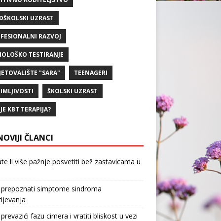
DŠKOLSKI UZRAST
FESIONALNI RAZVOJ
HOLOŠKO TESTIRANJE
JETOVALIŠTE "SARA"
TEENAGERI
IMLJIVOSTI
ŠKOLSKI UZRAST
 JE KBT TERAPIJA?
NOVIJI ČLANCI
te li više pažnje posvetiti bež zastavicama u
 prepoznati simptome sindroma
ijevanja
prevazići fazu cimera i vratiti bliskost u vezi