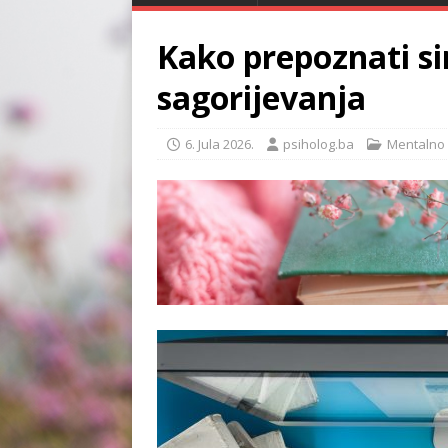
Kako prepoznati 
sagorijevanja
6. Jula 2026.
psiholog.ba
Mentalno 