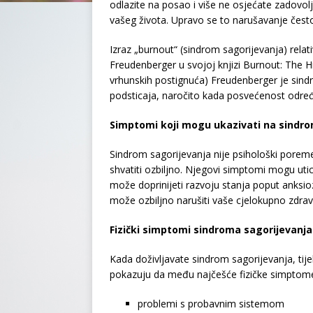
odlazite na posao i više ne osjećate zadovolj
vašeg života. Upravo se to narušavanje čest
Izraz „burnout“ (sindrom sagorijevanja) relat
Freudenberger u svojoj knjizi Burnout: The H
vrhunskih postignuća) Freudenberger je sindr
podsticaja, naročito kada posvećenost određe
Simptomi koji mogu ukazivati na sindro
Sindrom sagorijevanja nije psihološki poremeća
shvatiti ozbiljno. Njegovi simptomi mogu utica
može doprinijeti razvoju stanja poput anksioz
može ozbiljno narušiti vaše cjelokupno zdravl
Fizički simptomi sindroma sagorijevanja
Kada doživljavate sindrom sagorijevanja, tij
pokazuju da među najčešće fizičke simptom
problemi s probavnim sistemom