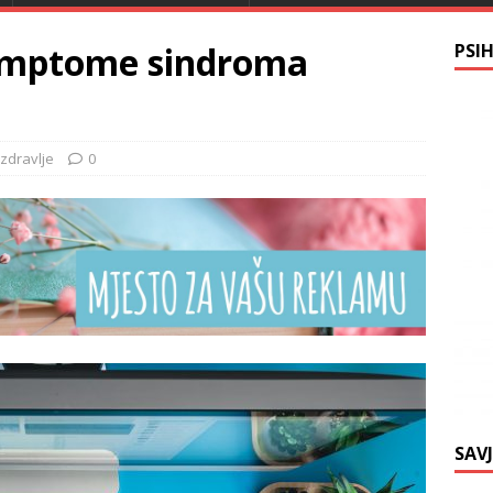
simptome sindroma
PSI
zdravlje
0
SAV