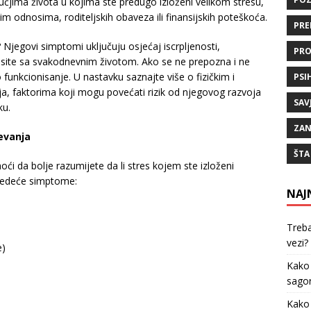
čjima života u kojima ste predugo izloženi velikom stresu,
m odnosima, roditeljskih obaveza ili finansijskih poteškoća.
PRE
Njegovi simptomi uključuju osjećaj iscrpljenosti,
PRO
osite sa svakodnevnim životom. Ako se ne prepozna i ne
funkcionisanje. U nastavku saznajte više o fizičkim i
PSI
, faktorima koji mogu povećati rizik od njegovog razvoja
SAV
ku.
ZAN
evanja
ŠTA
da bolje razumijete da li stres kojem ste izloženi
ljedeće simptome:
NAJ
Treba
vezi?
e)
Kako
sagor
Kako 