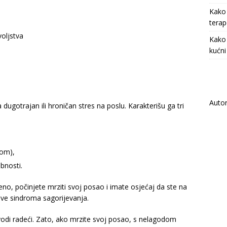
Kako 
terap
voljstva
Kako 
kućni
Auto
dugotrajan ili hroničan stres na poslu. Karakterišu ga tri
lom),
bnosti.
eno, počinjete mrziti svoj posao i imate osjećaj da ste na
ve sindroma sagorijevanja.
vodi radeći. Zato, ako mrzite svoj posao, s nelagodom