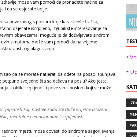
 zdravlje može vam pomoći da pronađete načine za
 i da se osjećate bolje.
resa povezanog s poslom koje karakteriše fizička,
talno osjećate iscrpljeno, izgubili ste interesovanje za
odnevnim obavezama, moguće je da doživljavate sindrom
TES
e ovih simptoma može vam pomoći da na vrijeme
štitu vlastitog blagostanja.
Vo
*
Up
*
pomisao da se morate natjerati da odete na posao ispunjava
je potpuno svejedno šta se dešava na poslu? Ako jeste,
KAT
anja – oblik iscrpljenosti povezan s poslom koji se može
IZD
crpljenosti koji nastaje kada ste duže vrijeme izloženi
MEN
zičke, mentalne i emocionalne iscrpljenosti.
PAR
a radnom mjestu može dovesti do sindroma sagorijevanja.
POZ