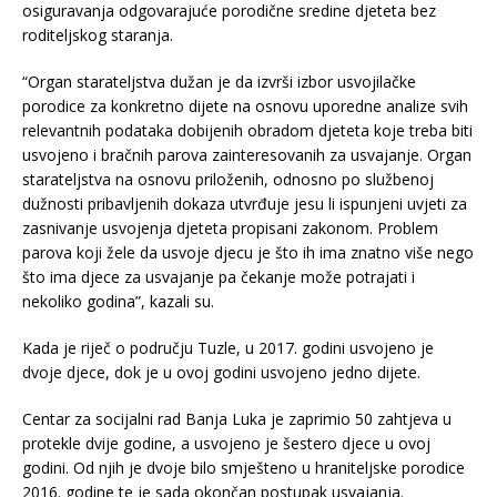
osiguravanja odgovarajuće porodične sredine djeteta bez
roditeljskog staranja.
“Organ starateljstva dužan je da izvrši izbor usvojilačke
porodice za konkretno dijete na osnovu uporedne analize svih
relevantnih podataka dobijenih obradom djeteta koje treba biti
usvojeno i bračnih parova zainteresovanih za usvajanje. Organ
starateljstva na osnovu priloženih, odnosno po službenoj
dužnosti pribavljenih dokaza utvrđuje jesu li ispunjeni uvjeti za
zasnivanje usvojenja djeteta propisani zakonom. Problem
parova koji žele da usvoje djecu je što ih ima znatno više nego
što ima djece za usvajanje pa čekanje može potrajati i
nekoliko godina”, kazali su.
Kada je riječ o području Tuzle, u 2017. godini usvojeno je
dvoje djece, dok je u ovoj godini usvojeno jedno dijete.
Centar za socijalni rad Banja Luka je zaprimio 50 zahtjeva u
protekle dvije godine, a usvojeno je šestero djece u ovoj
godini. Od njih je dvoje bilo smješteno u hraniteljske porodice
2016. godine te je sada okončan postupak usvajanja.