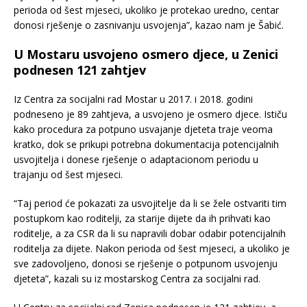
perioda od šest mjeseci, ukoliko je protekao uredno, centar
donosi rješenje o zasnivanju usvojenja”, kazao nam je Šabić.
U Mostaru usvojeno osmero djece, u Zenici
podnesen 121 zahtjev
Iz Centra za socijalni rad Mostar u 2017. i 2018. godini
podneseno je 89 zahtjeva, a usvojeno je osmero djece. Ističu
kako procedura za potpuno usvajanje djeteta traje veoma
kratko, dok se prikupi potrebna dokumentacija potencijalnih
usvojitelja i donese rješenje o adaptacionom periodu u
trajanju od šest mjeseci.
“Taj period će pokazati za usvojitelje da li se žele ostvariti tim
postupkom kao roditelji, za starije dijete da ih prihvati kao
roditelje, a za CSR da li su napravili dobar odabir potencijalnih
roditelja za dijete. Nakon perioda od šest mjeseci, a ukoliko je
sve zadovoljeno, donosi se rješenje o potpunom usvojenju
djeteta”, kazali su iz mostarskog Centra za socijalni rad.