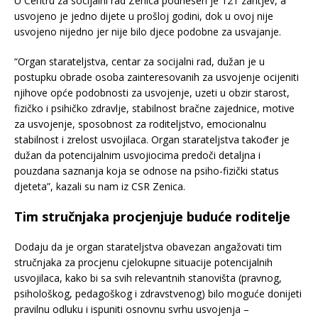
U Centru za socijalni rad Zenica podnesen je 121 zahtjev, a
usvojeno je jedno dijete u prošloj godini, dok u ovoj nije
usvojeno nijedno jer nije bilo djece podobne za usvajanje.
“Organ starateljstva, centar za socijalni rad, dužan je u
postupku obrade osoba zainteresovanih za usvojenje ocijeniti
njihove opće podobnosti za usvojenje, uzeti u obzir starost,
fizičko i psihičko zdravlje, stabilnost bračne zajednice, motive
za usvojenje, sposobnost za roditeljstvo, emocionalnu
stabilnost i zrelost usvojilaca. Organ starateljstva također je
dužan da potencijalnim usvojiocima predoči detaljna i
pouzdana saznanja koja se odnose na psiho-fizički status
djeteta”, kazali su nam iz CSR Zenica.
Tim stručnjaka procjenjuje buduće roditelje
Dodaju da je organ starateljstva obavezan angažovati tim
stručnjaka za procjenu cjelokupne situacije potencijalnih
usvojilaca, kako bi sa svih relevantnih stanovišta (pravnog,
psihološkog, pedagoškog i zdravstvenog) bilo moguće donijeti
pravilnu odluku i ispuniti osnovnu svrhu usvojenja –