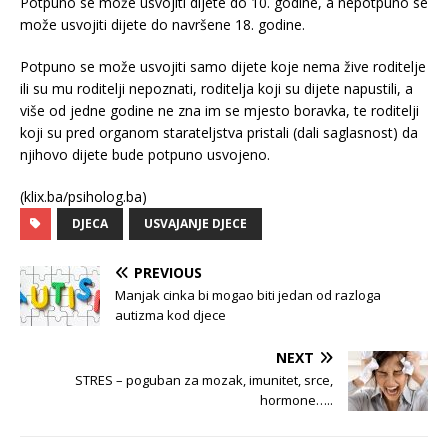
Potpuno se može usvojiti dijete do 10. godine, a nepotpuno se
može usvojiti dijete do navršene 18. godine.
Potpuno se može usvojiti samo dijete koje nema žive roditelje
ili su mu roditelji nepoznati, roditelja koji su dijete napustili, a
više od jedne godine ne zna im se mjesto boravka, te roditelji
koji su pred organom starateljstva pristali (dali saglasnost) da
njihovo dijete bude potpuno usvojeno.
(klix.ba/psiholog.ba)
DJECA
USVAJANJE DJECE
PREVIOUS
Manjak cinka bi mogao biti jedan od razloga
autizma kod djece
NEXT
STRES – poguban za mozak, imunitet, srce,
hormone…..