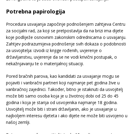
Potrebna papirologija
Procedura usvajanja započinje podnošenjem zahtjeva Centru
za socijalni rad, za koji se pretpostavlja da na brizi ima dijete
koje podliježe osnovnim zakonskim odrednicama o usvajanju.
Zahtjev podrazumijeva podnošenje svih dokaza o podobnosti
za usvojitelja: izvodi iz knjige rođenih, uvjerenje o
državljanstvu, uvjerenje da se ne vodi krivični postupak, o
nekažnjavanju te o materijalnoj situaciji.
Pored bračnih parova, kao kandidati za usvajanje mogu se
pojaviti i vanbračni partneri koji najmanje pet godina žive u
vanbračnoj zajednici. Također, bitno je istaknuti da usvojitelj
može biti samo osoba koja je u životnoj dobi od 25 do 45
godina i koja je starija od usvojenika najmanje 18 godina.
Usvojitelj može biti i strani državljanin, ako je usvajanje u
najboljem interesu djeteta i ako dijete ne može biti usvojeno u
našoj zemlji.