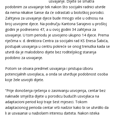
usvajanje. Dijete se smatra
podobnim za usvajanje tek nakon što socijalni radnici utvrde
da nema nikakve šanse da će odrastati u biološkoj porodici.
Zahtjeva za usvajanje djece bude mnogo više u odnosu na
broj usvojene djece. Na području Kantona Sarajevo u prošloj
godini je podneseno 47, a u ovoj godini 34 zahtjeva za
usvajanje. U tom periodu je usvojeno ukupno 14 djece. Prema
riječima v. d. direktora Centra za socijalni rad KS Enesa Šabića,
postupak usvajanja u centru pokreće se onog trenutka kada se
utvrdi da je malodobno dijete bez roditeljskog staranja
podobno za usvajanje.
Potom se otvara predmet usvajanja i pristupa izboru
potencijalnih usvojilaca, a onda se utvrđuje podobnost osoba
koje žele usvojiti dijete.
“Prije donošenja rješenja o zasnivanju usvojenja, centar bez
naknade smješta dijete u porodicu budućih usvojilaca na
adaptacioni period koji traje šest mjeseci. Tokom
adaptacionog perioda centar vrši nadzor kako bi se utvrdilo da
li je usvajanje u najboljem interesu djeteta. Nakon isteka