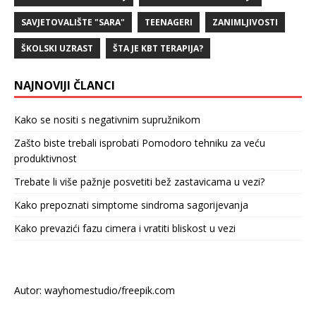
SAVJETOVALIŠTE "SARA"
TEENAGERI
ZANIMLJIVOSTI
ŠKOLSKI UZRAST
ŠTA JE KBT TERAPIJA?
NAJNOVIJI ČLANCI
Kako se nositi s negativnim supružnikom
Zašto biste trebali isprobati Pomodoro tehniku za veću
produktivnost
Trebate li više pažnje posvetiti bež zastavicama u vezi?
Kako prepoznati simptome sindroma sagorijevanja
Kako prevazići fazu cimera i vratiti bliskost u vezi
Autor: wayhomestudio/freepik.com