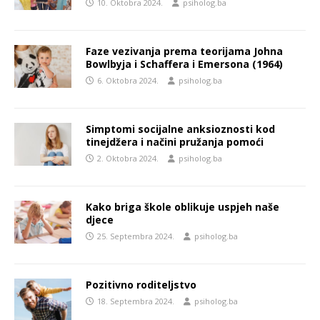
10. Oktobra 2024.
psiholog.ba
Faze vezivanja prema teorijama Johna
Bowlbyja i Schaffera i Emersona (1964)
6. Oktobra 2024.
psiholog.ba
Simptomi socijalne anksioznosti kod
tinejdžera i načini pružanja pomoći
2. Oktobra 2024.
psiholog.ba
Kako briga škole oblikuje uspjeh naše
djece
25. Septembra 2024.
psiholog.ba
Pozitivno roditeljstvo
18. Septembra 2024.
psiholog.ba