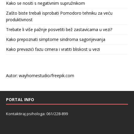
Kako se nositi s negativnim supružnikom
Zašto biste trebali isprobati Pomodoro tehniku za veću
produktivnost
Trebate li više pažnje posvetiti bež zastavicama u vezi?
Kako prepoznati simptome sindroma sagorijevanja
Kako prevazići fazu cimera i vratiti bliskost u vezi
Autor: wayhomestudio/freepik.com
PORTAL INFO
Kontaktiraj psihologa: 061/228-899