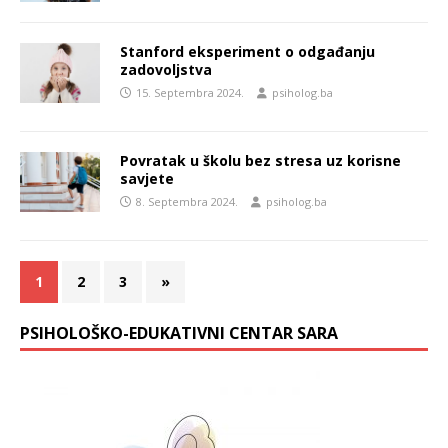
Stanford eksperiment o odgađanju
zadovoljstva
15. Septembra 2024.
psiholog.ba
Povratak u školu bez stresa uz korisne
savjete
8. Septembra 2024.
psiholog.ba
1
2
3
»
PSIHOLOŠKO-EDUKATIVNI CENTAR SARA