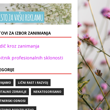
TOVI ZA IZBOR ZANIMANJA
dič kroz zanimanja
itnik profesionalnih sklonosti
EGORIJE
VAJAMO
LIČNI RAST I RAZVOJ
TALNO ZDRAVLJE
NEKATEGORISANO
TNERSKI ODNOSI
ITIVNO RODITELJSTVO