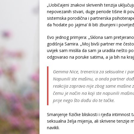
„Uobičajeni znakovi skrivenih tenzija uključuju 
nepovezanih stvari, duge periode tišine ili pov
sistemska porodična i partnerska psihoterape
da ‘hodate po jajima’ ili biti zbunjeni i povr
Evo jednog primjera: „Sklona sam pretjerano
godišnja Samira. „Moj bivši partner me često
uvijek sam mislila da sam ja uradila nešto p
odgovarao na poruke satima, a ja bih na kraj
Gemma Nice, trenerica za seksualne i par
Napunili ste mašinu, a onda partner dođe 
reakcija zapravo nije zbog same mašine z
čemu je način na koji ste napunili mašinu
prije nego što dođu do te tačke.
Smanjenje fizičke bliskosti i rjeđa intimnost
seksualna želja mijenja, ali skrivene tenzij
navikli.