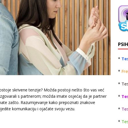
PSI
Tes
*
Fre
*
Tes
*
 postoje skrivene tenzije? Možda postoji nešto što vas već
Te
azgovarali s partnerom; možda imate osjećaj da je partner
*
 znate zašto. Razumijevanje kako prepoznati znakove
Tes
edite komunikaciju i ojačate svoju vezu.
*
Tes
*