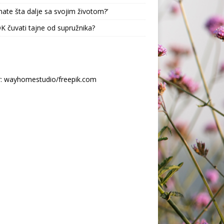
nate šta dalje sa svojim životom?’
 OK čuvati tajne od supružnika?
r: wayhomestudio/freepik.com