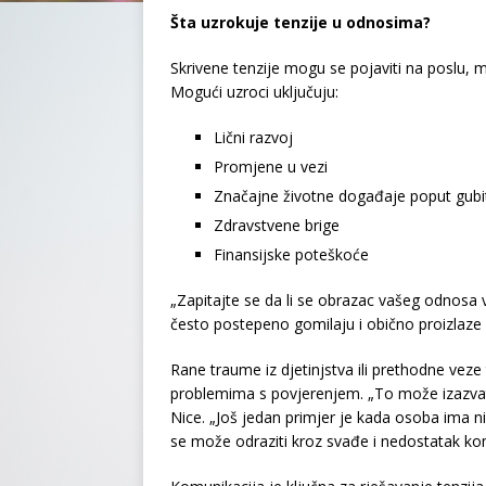
Šta uzrokuje tenzije u odnosima?
Skrivene tenzije mogu se pojaviti na poslu, 
Mogući uzroci uključuju:
Lični razvoj
Promjene u vezi
Značajne životne događaje poput gubitk
Zdravstvene brige
Finansijske poteškoće
„Zapitajte se da li se obrazac vašeg odnosa 
često postepeno gomilaju i obično proizlaze 
Rane traume iz djetinjstva ili prethodne veze
problemima s povjerenjem. „To može izazvati 
Nice. „Još jedan primjer je kada osoba ima n
se može odraziti kroz svađe i nedostatak ko