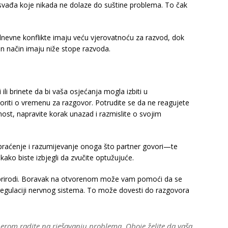
 svađa koje nikada ne dolaze do suštine problema. To čak
kodnevne konflikte imaju veću vjerovatnoću za razvod, dok
van način imaju niže stope razvoda.
li brinete da bi vaša osjećanja mogla izbiti u
iti o vremenu za razgovor. Potrudite se da ne reagujete
nost, napravite korak unazad i razmislite o svojim
praćenje i razumijevanje onoga što partner govori—te
 kako biste izbjegli da zvučite optužujuće.
 prirodi. Boravak na otvorenom može vam pomoći da se
i regulaciji nervnog sistema. To može dovesti do razgovora
tnerom radite na rješavanju problema. Oboje želite da vaša