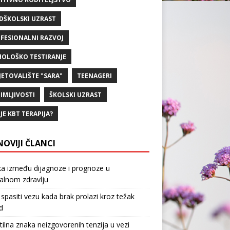
DŠKOLSKI UZRAST
FESIONALNI RAZVOJ
HOLOŠKO TESTIRANJE
JETOVALIŠTE "SARA"
TEENAGERI
IMLJIVOSTI
ŠKOLSKI UZRAST
 JE KBT TERAPIJA?
NOVIJI ČLANCI
ka između dijagnoze i prognoze u
alnom zdravlju
spasiti vezu kada brak prolazi kroz težak
d
tilna znaka neizgovorenih tenzija u vezi