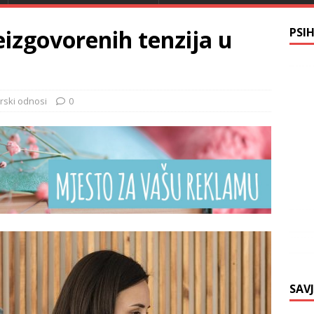
eizgovorenih tenzija u
PSI
rski odnosi
0
SAV