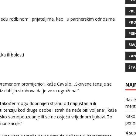
PRE
među rodbinom i prijateljima, kao i u partnerskim odnosima.
PRO
PSI
SAV
a ili bolesti
ZAN
ŠTA
vremenom promijenio“, kaže Cavallo. „Skrivene tenzije se
NAJ
iz dubljih strahova da je veza ugrožena.“
Razli
 također mogu doprinijeti strahu od napuštanja ili
ment
tenziju kod druge osobe i strah da neće biti voljena“, kaže
Kako 
isko samopouzdanje ili se ne osjeća vrijednom ljubavi. To
perio
munikacije.“
4 sup