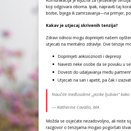
Komunikacija je ključna za rješavanje tenzi
koji odgovara oboma. Ipak, napraviti taj korak
borbe, bijega ili zamrzavanja—na primjer, pok
Kakav je utjecaj skrivenih tenzija?
Zdravi odnosi mogu doprinijeti našem opšt
utjecati na mentalno zdravlje. Ove tenzije m
Doprinijeti anksioznosti i depresiji
Navesti neke osobe da se povuku u se
Dovesti do udaljavanja među partner
Utjecati na san i apetit, pa čak i izazva
Naučite međusobne „jezike ljubavi“ kako b
— Katherine Cavallo, MA
Možda se osjećate nezadovoljno, ali niste si
razgovor o tenzijama mogao pogoršati stvari