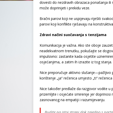
dovesti do nezdravih obrazaca ponašanja ili
može doprinijeti i prekidu veze.
Bračni parovi koji ne uspijevaju riješiti sva
parovi koji konflikte rješavaju na konstrukti
Zdravi načini suočavanja s tenzijama
Komunikacija je važna. Ako ste oboje zauzeti i
neadekvatnom trenutku, pokušajte se dogovor
impulsivno: zastanite kada osjetite uznemire
osjećanjima, a zatim ih izrazite iz tog stanja.
Nice preporučuje aktivno slušanje—pažljivo 
korištenje „ja“ rečenica umjesto „ti“ rečenica
Nice također predlaže da razgovor vodite u
prizemljite i osjećate smirenije jer doprinos
zasnovanog na empatiji i razumijevanju.
Budite na istoj strani dok zajedno s par