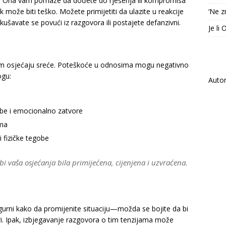
ja. Ona vam pomaže da dođete do rješenja ili kompromisa
 može biti teško. Možete primijetiti da ulazite u reakcije
‘Ne z
ušavate se povući iz razgovora ili postajete defanzivni.
Je li
em osjećaju sreće. Poteškoće u odnosima mogu negativno
ogu:
Auto
be i emocionalno zatvore
ima
ti fizičke tegobe
i vaša osjećanja bila primijećena, cijenjena i uzvraćena.
gurni kako da promijenite situaciju—možda se bojite da bi
. Ipak, izbjegavanje razgovora o tim tenzijama može