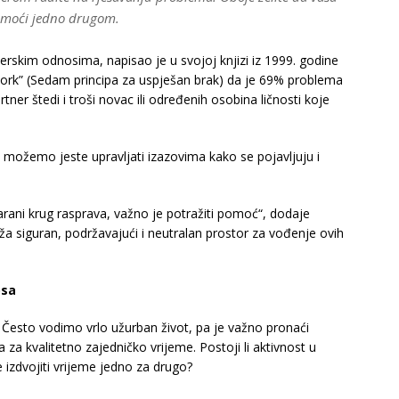
pomoći jedno drugom.
erskim odnosima, napisao je u svojoj knjizi iz 1999. godine
ork” (Sedam principa za uspješan brak) da je 69% problema
ner štedi i troši novac ili određenih osobina ličnosti koje
možemo jeste upravljati izazovima kako se pojavljuju i
arani krug rasprava, važno je potražiti pomoć“, dodaje
ruža siguran, podržavajući i neutralan prostor za vođenje ovih
osa
 Često vodimo vrlo užurban život, pa je važno pronaći
a kvalitetno zajedničko vrijeme. Postoji li aktivnost u
 izdvojiti vrijeme jedno za drugo?