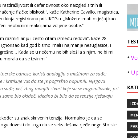
razdražljivost ili defanzivnost oko naizgled sitnih ili
lačenje fizičke bliskosti“, kaže Katherine Cavallo, magistrica,
utkinja registrirana pri UKCP-u. „Možete imati osjećaj kao
ijeđeni neobičnim reakcijama voljene osobe.“
m razmišljanju i često čitam između redova“, kaže 28-
TES
 ignorisao kad god bismo imali i najmanje nesuglasice, i
ogrešno… Kada se u nečemu ne bih složila s njim, ne bi mi
Vo
*
u morala da se izvinim.“
Up
*
tnerske odnose, koristi analogiju s mašinom za suđe:
i kritikuje vas da ste je pogrešno napunili. Njegova
KAT
a suđe, već zbog manjih stvari koje su se nagomilavale, pri
 samo bio okidač. Idealno bi bilo da se tenzije rješavaju
IZD
MEN
 također su znak skrivenih tenzija. Normalno je da se
e mogu dovesti do toga da se seks dešava rjeđe nego što ste
PAR
POZ