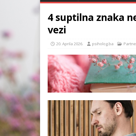
4 suptilna znaka n
vezi
20. Aprila 2026.
psiholog.ba
Partne