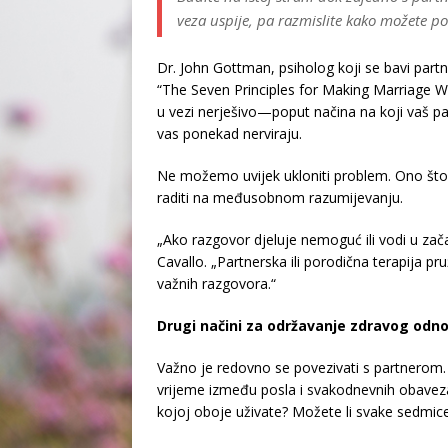
veza uspije, pa razmislite kako možete 
Dr. John Gottman, psiholog koji se bavi partn
“The Seven Principles for Making Marriage W
u vezi nerješivo—poput načina na koji vaš part
vas ponekad nerviraju.
Ne možemo uvijek ukloniti problem. Ono što 
raditi na međusobnom razumijevanju.
„Ako razgovor djeluje nemoguć ili vodi u zač
Cavallo. „Partnerska ili porodična terapija p
važnih razgovora.“
Drugi načini za održavanje zdravog odn
Važno je redovno se povezivati s partnerom.
vrijeme između posla i svakodnevnih obaveza z
kojoj oboje uživate? Možete li svake sedmice