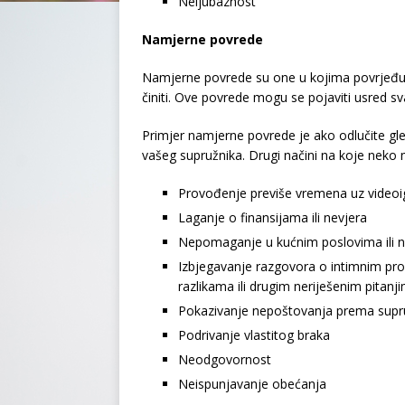
Neljubaznost
Namjerne povrede
Namjerne povrede su one u kojima povrjeđujet
činiti. Ove povrede mogu se pojaviti usred 
Primjer namjerne povrede je ako odlučite gl
vašeg supružnika. Drugi načini na koje neko 
Provođenje previše vremena uz videoigr
Laganje o finansijama ili nevjera
Nepomaganje u kućnim poslovima ili n
Izbjegavanje razgovora o intimnim pro
razlikama ili drugim neriješenim pitanj
Pokazivanje nepoštovanja prema supr
Podrivanje vlastitog braka
Neodgovornost
Neispunjavanje obećanja