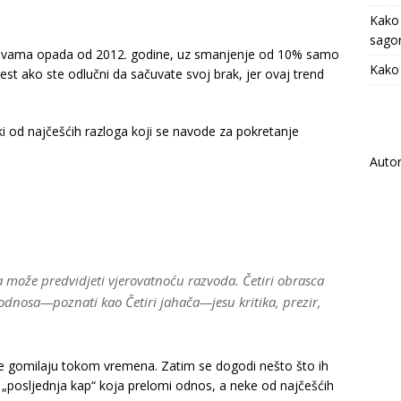
Kako
sagor
žavama opada od 2012. godine, uz smanjenje od 10% samo
Kako 
est ako ste odlučni da sačuvate svoj brak, jer ovaj trend
ki od najčešćih razloga koji se navode za pokretanje
Auto
 može predvidjeti vjerovatnoću razvoda. Četiri obrasca
 odnosa—poznati kao Četiri jahača—jesu kritika, prezir,
se gomilaju tokom vremena. Zatim se dogodi nešto što ih
 „posljednja kap“ koja prelomi odnos, a neke od najčešćih