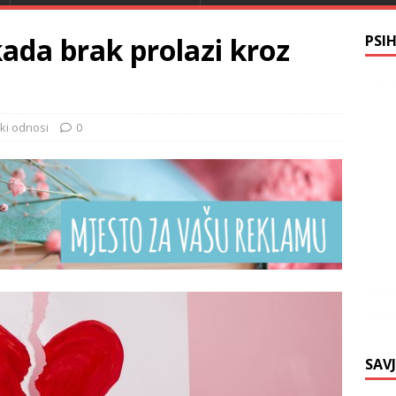
kada brak prolazi kroz
PSI
ki odnosi
0
SAV