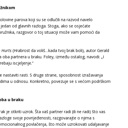
užnikom
polovine parova koji su se odlučili na razvod navelo
dan od glavnih razloga. Stoga, ako se osjećate
upružnika, razgovor o toj situaciji može vam pomoći da
 Hurts
(Hrabrost da voliš…kada tvoj brak boli), autor Gerald
 oba partnera u braku. Foley, između ostalog, navodi: „I
rebaju iscjeljenje.“
 nastaviti rasti. S druge strane, sposobnost izražavanja
hodima u odnosu. Konkretno, povezuje se s većom podrškom
koba u braku
 je otkriti uzrok. Šta vaš partner radi (ili ne radi) što vas
loge svoje povrijeđenosti, razgovarajte o njima s
 emocionalnog povlačenja, što može uzrokovati udaljavanje