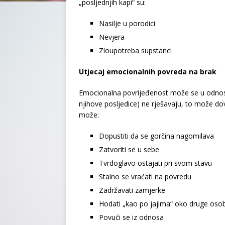
„posljednjih kapi“ su:
Nasilje u porodici
Nevjera
Zloupotreba supstanci
Utjecaj emocionalnih povreda na brak
Emocionalna povrijeđenost može se u odnosu 
njihove posljedice) ne rješavaju, to može do
može:
Dopustiti da se gorčina nagomilava
Zatvoriti se u sebe
Tvrdoglavo ostajati pri svom stavu
Stalno se vraćati na povredu
Zadržavati zamjerke
Hodati „kao po jajima“ oko druge oso
Povući se iz odnosa