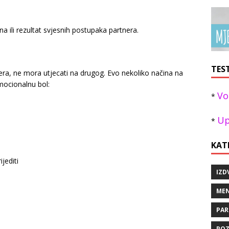
 ili rezultat svjesnih postupaka partnera.
TES
ra, ne mora utjecati na drugog. Evo nekoliko načina na
mocionalnu bol:
Vo
*
Up
*
KAT
jediti
IZD
MEN
PAR
POZ