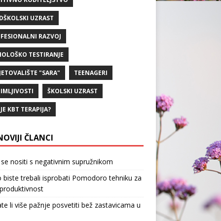
DŠKOLSKI UZRAST
FESIONALNI RAZVOJ
HOLOŠKO TESTIRANJE
JETOVALIŠTE "SARA"
TEENAGERI
IMLJIVOSTI
ŠKOLSKI UZRAST
 JE KBT TERAPIJA?
NOVIJI ČLANCI
se nositi s negativnim supružnikom
 biste trebali isprobati Pomodoro tehniku za
produktivnost
te li više pažnje posvetiti bež zastavicama u