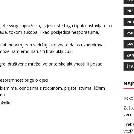
PRE
PRO
e svog supružnika, svjesni ste toga i ipak nastavljate to
svađe, tokom sukoba ili kao posljedica nesporazuma.
PSI
SAV
edati neprimjeren sadržaj iako znate da to uznemirava
može namjerno narušiti brak uključuju:
ZAN
e, društvene mreže, volonterske aktivnosti ili posao
ŠTA
espremnost brige o djeci
NAJ
blemima, odnosima s rodbinom, prijateljstvima, ličnim
ima
Kako 
užniku
Zašto
veću 
Treba
vezi?