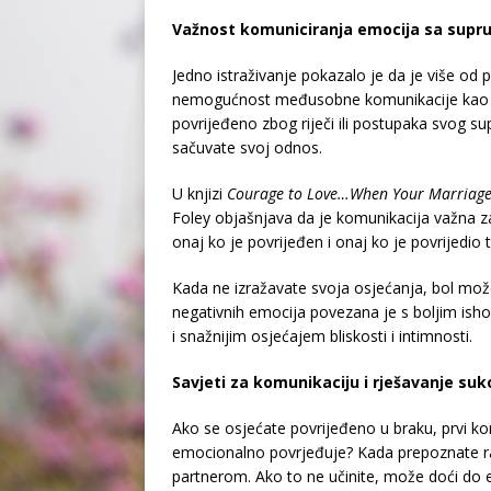
Važnost komuniciranja emocija sa supr
Jedno istraživanje pokazalo je da je više od 
nemogućnost međusobne komunikacije kao je
povrijeđeno zbog riječi ili postupaka svog s
sačuvate svoj odnos.
U knjizi
Courage to Love…When Your Marriage
Foley objašnjava da je komunikacija važna za
onaj ko je povrijeđen i onaj ko je povrijedio t
Kada ne izražavate svoja osjećanja, bol može
negativnih emocija povezana je s boljim is
i snažnijim osjećajem bliskosti i intimnosti.
Savjeti za komunikaciju i rješavanje su
Ako se osjećate povrijeđeno u braku, prvi korak
emocionalno povrjeđuje? Kada prepoznate raz
partnerom. Ako to ne učinite, može doći do