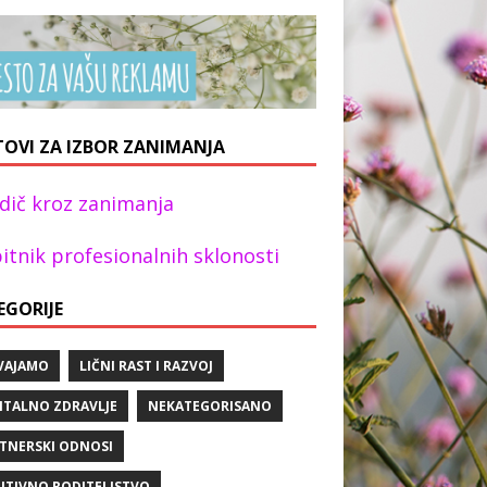
TOVI ZA IZBOR ZANIMANJA
dič kroz zanimanja
itnik profesionalnih sklonosti
EGORIJE
VAJAMO
LIČNI RAST I RAZVOJ
TALNO ZDRAVLJE
NEKATEGORISANO
TNERSKI ODNOSI
ITIVNO RODITELJSTVO