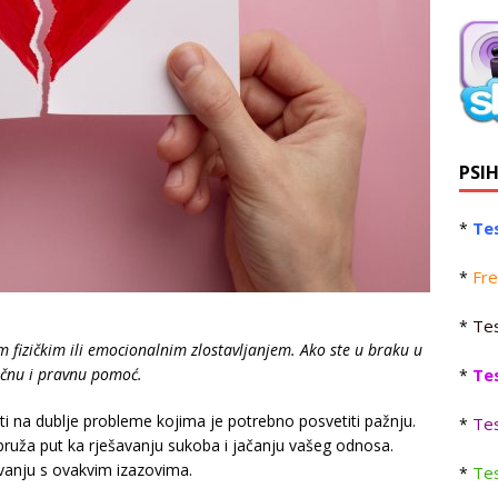
PSI
Tes
*
Fre
*
Tes
*
fizičkim ili emocionalnim zlostavljanjem. Ako ste u braku u
Te
ručnu i pravnu pomoć.
*
i na dublje probleme kojima je potrebno posvetiti pažnju.
Tes
*
ruža put ka rješavanju sukoba i jačanju vašeg odnosa.
vanju s ovakvim izazovima.
Tes
*