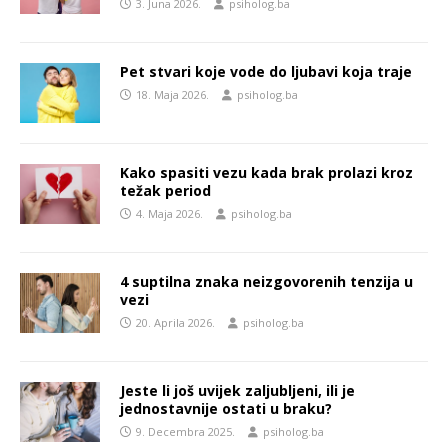
3. Juna 2026.
psiholog.ba
Pet stvari koje vode do ljubavi koja traje
18. Maja 2026.
psiholog.ba
Kako spasiti vezu kada brak prolazi kroz
težak period
4. Maja 2026.
psiholog.ba
4 suptilna znaka neizgovorenih tenzija u
vezi
20. Aprila 2026.
psiholog.ba
Jeste li još uvijek zaljubljeni, ili je
jednostavnije ostati u braku?
9. Decembra 2025.
psiholog.ba