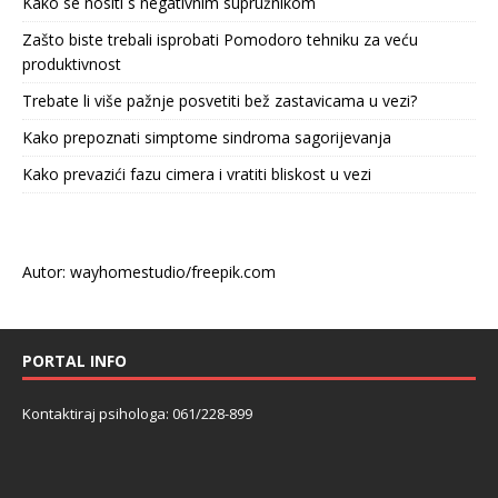
Kako se nositi s negativnim supružnikom
Zašto biste trebali isprobati Pomodoro tehniku za veću
produktivnost
Trebate li više pažnje posvetiti bež zastavicama u vezi?
Kako prepoznati simptome sindroma sagorijevanja
Kako prevazići fazu cimera i vratiti bliskost u vezi
Autor: wayhomestudio/freepik.com
PORTAL INFO
Kontaktiraj psihologa: 061/228-899