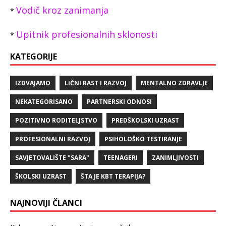
Vodič kroz zanimanja
*
Upitnik profesionalnih sklonosti
*
KATEGORIJE
IZDVAJAMO
LIČNI RAST I RAZVOJ
MENTALNO ZDRAVLJE
NEKATEGORISANO
PARTNERSKI ODNOSI
POZITIVNO RODITELJSTVO
PREDŠKOLSKI UZRAST
PROFESIONALNI RAZVOJ
PSIHOLOŠKO TESTIRANJE
SAVJETOVALIŠTE "SARA"
TEENAGERI
ZANIMLJIVOSTI
ŠKOLSKI UZRAST
ŠTA JE KBT TERAPIJA?
NAJNOVIJI ČLANCI