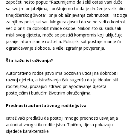
započeti nešto poput: “Razumijemo da želiš ostati vani duže
sa svojim prijateljima, i poštujemo to da je druženje veliki dio
tinejdžerskog života”, prije objašnjavanja zabrinutosti i razloga
za njihov policijski sat. Mogu razjasniti da se ne radi o kontroli,
već o brizi za dobrobit mlade osobe. Nakon što su saslušali
misli svog djeteta, može se postići kompromis koji uključuje
jasnije informisanje roditelja. Policijski sat postaje manje čin
ograničavanje slobode, a više izgradnja povjerenja.
Šta kažu istraživanja?
Autoritativno roditeljstvo ima pozitivan uticaj na dobrobit i
razvoj djeteta, a istraživanja čak sugerišu da je idealan stil
roditeljstva, pružajući zdravo prilagođavanje djeteta
postojećim i budućim životnim okruženjima.
Prednosti autoritativnog roditeljstva
Istraživači predlažu da postoji mnogo prednosti usvajanja
autoritativnog stila roditeljstva. Tipično, djeca pokazuju
sljedeće karakteristike: