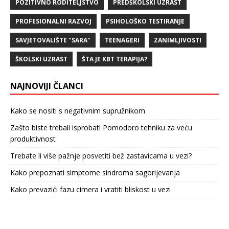
POZITIVNO RODITELJSTVO
PREDŠKOLSKI UZRAST
PROFESIONALNI RAZVOJ
PSIHOLOŠKO TESTIRANJE
SAVJETOVALIŠTE "SARA"
TEENAGERI
ZANIMLJIVOSTI
ŠKOLSKI UZRAST
ŠTA JE KBT TERAPIJA?
NAJNOVIJI ČLANCI
Kako se nositi s negativnim supružnikom
Zašto biste trebali isprobati Pomodoro tehniku za veću
produktivnost
Trebate li više pažnje posvetiti bež zastavicama u vezi?
Kako prepoznati simptome sindroma sagorijevanja
Kako prevazići fazu cimera i vratiti bliskost u vezi