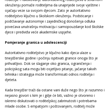
okruženju pomaže roditeljima da unaprijede svoje vještine i
ojačaju veze sa svojom djecom. Zato je autoritativno
roditeljstvo ključno u školskom okruženju. Podsticanje i
podržavanje autonomije i zajedničkog donošenja odluka
povećava unutrašnju motivaciju i samopouzdanje kod školske
djece i predviđa veće akademske uspjehe.
Pomjeranje granica u adolescenciji
Autoritativno roditeljstvo je ključno kako djeca ulaze u
tinejdžerske godine i počinju ispitivati granice onoga što je
prihvatljivo. Dok se slaganje oko granica, ograničenja i
policijskog sata mogu biti osjetljivo pitanje, jačanje takvih
tehnika i strategija može transformisati odnos roditelja i
djeteta.
Kada tinejdžer traži da ostane vani duže nego što je razumno i
nejasno govori s kim je i gdje će biti, važno je otvoreno i
iskreno diskutovati o roditeljskoj zabrinutosti i potrebama
mlade osobe. S empatijom i poštovanjem, roditelj može