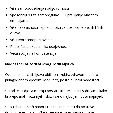
Više samopouzdanja i odgovornosti
Sposobniji su za samoregulaciju i upravljanje vlastitim
emocijama
Više nezavisnosti i sposobnosti za postizanje svojih ličnih
ciljeva
Viši nivoi samopoštovanja
Poboljšana akademska uspješnost
Veća socijalna kompetencija
Nedostaci autoritativnog roditeljstva
Ovaj pristup roditeljstvu obično rezultira zdravom i dobro
prilagođenom djecom. Međutim, postoje i neki nedostaci.
• I roditelji i djeca moraju postati strpljiviji jedni s drugima kako
bi prepoznali, razumjeli i složili se o najboljem putu naprijed.
• Potreban je veći napor i roditeljima i djeci da postave
dogovorene i zajedničke smjernice, očekivanja i ciljeve.