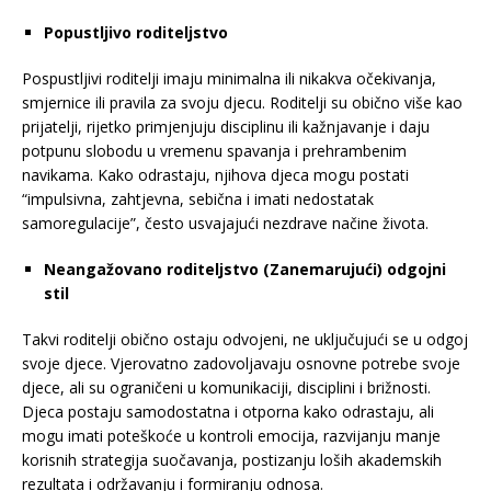
Popustljivo roditeljstvo
Pospustljivi roditelji imaju minimalna ili nikakva očekivanja,
smjernice ili pravila za svoju djecu. Roditelji su obično više kao
prijatelji, rijetko primjenjuju disciplinu ili kažnjavanje i daju
potpunu slobodu u vremenu spavanja i prehrambenim
navikama. Kako odrastaju, njihova djeca mogu postati
“impulsivna, zahtjevna, sebična i imati nedostatak
samoregulacije”, često usvajajući nezdrave načine života.
Neangažovano roditeljstvo (Zanemarujući) odgojni
stil
Takvi roditelji obično ostaju odvojeni, ne uključujući se u odgoj
svoje djece. Vjerovatno zadovoljavaju osnovne potrebe svoje
djece, ali su ograničeni u komunikaciji, disciplini i brižnosti.
Djeca postaju samodostatna i otporna kako odrastaju, ali
mogu imati poteškoće u kontroli emocija, razvijanju manje
korisnih strategija suočavanja, postizanju loših akademskih
rezultata i održavanju i formiranju odnosa.