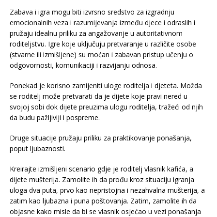
Zabava i igra mogu biti izvrsno sredstvo za izgradnju
emocionalnih veza i razumijevanja između djece i odraslih i
pružaju idealnu priliku za angažovanje u autoritativnom
roditeljstvu. Igre koje uključuju pretvaranje u različite osobe
(stvarne ili izmišljene) su moćan i zabavan pristup učenju o
odgovornosti, komunikaciji i razvijanju odnosa.
Ponekad je korisno zamijeniti uloge roditelja i djeteta. Možda
se roditelj može pretvarati da je dijete koje pravi nered u
svojoj sobi dok dijete preuzima ulogu roditelja, tražeći od njih
da budu pažljiviji i pospreme.
Druge situacije pružaju priliku za praktikovanje ponašanja,
poput ljubaznosti.
Kreirajte izmišljeni scenario gdje je roditelj vlasnik kafića, a
dijete mušterija. Zamolite ih da prođu kroz situaciju igranja
uloga dva puta, prvo kao nepristojna i nezahvalna mušterija, a
zatim kao ljubazna i puna poštovanja. Zatim, zamolite ih da
objasne kako misle da bi se vlasnik osjećao u vezi ponašanja