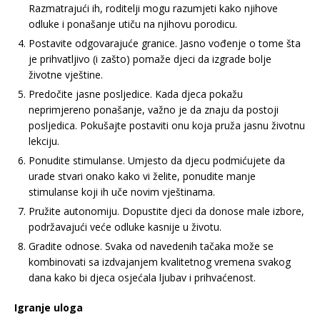
Razmatrajući ih, roditelji mogu razumjeti kako njihove
odluke i ponašanje utiču na njihovu porodicu.
Postavite odgovarajuće granice. Jasno vođenje o tome šta
je prihvatljivo (i zašto) pomaže djeci da izgrade bolje
životne vještine.
Predočite jasne posljedice. Kada djeca pokažu
neprimjereno ponašanje, važno je da znaju da postoji
posljedica. Pokušajte postaviti onu koja pruža jasnu životnu
lekciju.
Ponudite stimulanse. Umjesto da djecu podmićujete da
urade stvari onako kako vi želite, ponudite manje
stimulanse koji ih uče novim vještinama.
Pružite autonomiju. Dopustite djeci da donose male izbore,
podržavajući veće odluke kasnije u životu.
Gradite odnose. Svaka od navedenih tačaka može se
kombinovati sa izdvajanjem kvalitetnog vremena svakog
dana kako bi djeca osjećala ljubav i prihvaćenost.
Igranje uloga