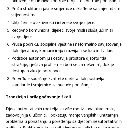
okruženje optimalne kontrole umjesto kontrole ponašanja.
Pruža strukturu i jasne smjernice usklađene sa zajedničkim
vrijednostima.
Uključen je u aktivnosti i interese svoje djece.
Redovno komunicira, dijeleći svoje misli i slušajući misli
svoje djece.
Pruža podršku, socijalne vještine i neformalno savjetovanje
dok djeca uče, komuniciraju i razvijaju se kao individue.
Podstiče autonomiju i ostavlja prostora djetetu “da
istražuje, rješava probleme i bori se za rješenja”, dok je
dostupan ako je potrebno.
Potvrđuje sadašnje kvalitete djeteta dok postavlja
standarde i smjernice za buduće ponašanje.
Tranzicija i prilagođavanje školi
Djeca autoritativnih roditelja su više motivisana akademski,
zadovoljnija u učionici, i pokazuju manje vanjskih i unutarnjih
problema u ponašanju u poređenju sa djecom neautoritativnih
roditelja. Praktikovanje autoritativnog roditeljstva u stvarnom