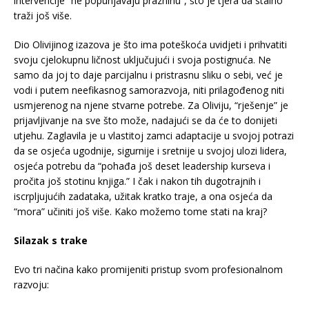
intervencije “ne popunjavaju prazninu”, što je tjera da stalno
traži još više.
Dio Olivijinog izazova je što ima poteškoća uvidjeti i prihvatiti
svoju cjelokupnu ličnost uključujući i svoja postignuća. Ne
samo da joj to daje parcijalnu i pristrasnu sliku o sebi, već je
vodi i putem neefikasnog samorazvoja, niti prilagođenog niti
usmjerenog na njene stvarne potrebe. Za Oliviju, “rješenje” je
prijavljivanje na sve što može, nadajući se da će to donijeti
utjehu. Zaglavila je u vlastitoj zamci adaptacije u svojoj potrazi
da se osjeća ugodnije, sigurnije i sretnije u svojoj ulozi lidera,
osjeća potrebu da “pohađa još deset leadership kurseva i
pročita još stotinu knjiga.” I čak i nakon tih dugotrajnih i
iscrpljujućih zadataka, užitak kratko traje, a ona osjeća da
“mora” učiniti još više. Kako možemo tome stati na kraj?
Silazak s trake
Evo tri načina kako promijeniti pristup svom profesionalnom
razvoju: