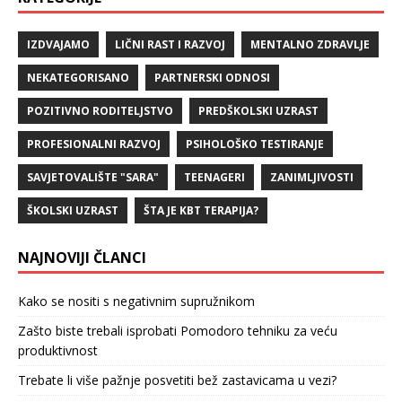
IZDVAJAMO
LIČNI RAST I RAZVOJ
MENTALNO ZDRAVLJE
NEKATEGORISANO
PARTNERSKI ODNOSI
POZITIVNO RODITELJSTVO
PREDŠKOLSKI UZRAST
PROFESIONALNI RAZVOJ
PSIHOLOŠKO TESTIRANJE
SAVJETOVALIŠTE "SARA"
TEENAGERI
ZANIMLJIVOSTI
ŠKOLSKI UZRAST
ŠTA JE KBT TERAPIJA?
NAJNOVIJI ČLANCI
Kako se nositi s negativnim supružnikom
Zašto biste trebali isprobati Pomodoro tehniku za veću
produktivnost
Trebate li više pažnje posvetiti bež zastavicama u vezi?