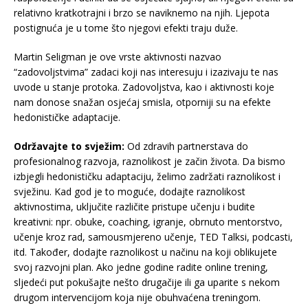
relativno kratkotrajni i brzo se naviknemo na njih. Ljepota
postignuća je u tome što njegovi efekti traju duže.
Martin Seligman je ove vrste aktivnosti nazvao
“zadovoljstvima” zadaci koji nas interesuju i izazivaju te nas
uvode u stanje protoka. Zadovoljstva, kao i aktivnosti koje
nam donose snažan osjećaj smisla, otporniji su na efekte
hedonističke adaptacije.
Održavajte to svježim:
Od zdravih partnerstava do
profesionalnog razvoja, raznolikost je začin života. Da bismo
izbjegli hedonističku adaptaciju, želimo zadržati raznolikost i
svježinu. Kad god je to moguće, dodajte raznolikost
aktivnostima, uključite različite pristupe učenju i budite
kreativni: npr. obuke, coaching, igranje, obrnuto mentorstvo,
učenje kroz rad, samousmjereno učenje, TED Talksi, podcasti,
itd. Također, dodajte raznolikost u načinu na koji oblikujete
svoj razvojni plan. Ako jedne godine radite online trening,
sljedeći put pokušajte nešto drugačije ili ga uparite s nekom
drugom intervencijom koja nije obuhvaćena treningom.