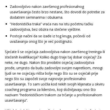
Zadovoljstvo nakon završenog profesionalnog
usavršavanja često brzo nestane, što dovodi do potrebe za
dodatnim seminarima i obukama.
“Hedonistička traka” vraća nas na istu početnu tačku
zadovoljstva, bez obzira na stečene vještine.
Postoje načini da se izađe iz tog kruga, počevši od
uvažavanja onog što je već postignuto.
Sjećate li se osjećaja zadovoljstva nakon završenog treninga ili
stečenih kvalifikacija? Koliko dugo traje taj dobar osjećaj? Za
neke, ne dugo. Nakon što prvobitni osjećaj zadovoljstva
prođe, umjesto da budu zadovoljni svojim napretkom, mnogi
ljudi se ne osjećaju ništa bolje nego što su se osjećali prije
nego što su započeli svoje najnovije profesionalno
usavršavanje. To sam uočila kod nekih svojih klijenata u okviru
coaching programa za liderstvo, koji doživljavaju ono što
nazivam “hedonističkom trakom za trčanje u profesionalnom
usavršavanju”.