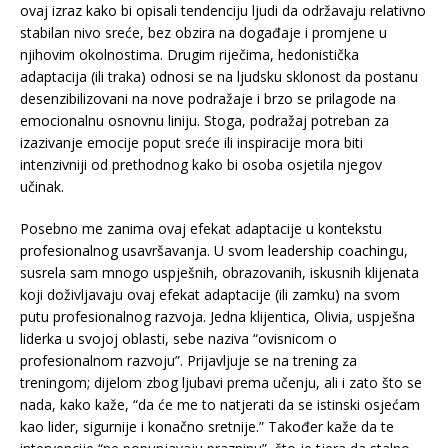
ovaj izraz kako bi opisali tendenciju ljudi da održavaju relativno
stabilan nivo sreće, bez obzira na događaje i promjene u
njihovim okolnostima. Drugim riječima, hedonistička
adaptacija (ili traka) odnosi se na ljudsku sklonost da postanu
desenzibilizovani na nove podražaje i brzo se prilagode na
emocionalnu osnovnu liniju. Stoga, podražaj potreban za
izazivanje emocije poput sreće ili inspiracije mora biti
intenzivniji od prethodnog kako bi osoba osjetila njegov
učinak.
Posebno me zanima ovaj efekat adaptacije u kontekstu
profesionalnog usavršavanja. U svom leadership coachingu,
susrela sam mnogo uspješnih, obrazovanih, iskusnih klijenata
koji doživljavaju ovaj efekat adaptacije (ili zamku) na svom
putu profesionalnog razvoja. Jedna klijentica, Olivia, uspješna
liderka u svojoj oblasti, sebe naziva “ovisnicom o
profesionalnom razvoju”. Prijavljuje se na trening za
treningom; dijelom zbog ljubavi prema učenju, ali i zato što se
nada, kako kaže, “da će me to natjerati da se istinski osjećam
kao lider, sigurnije i konačno sretnije.” Također kaže da te