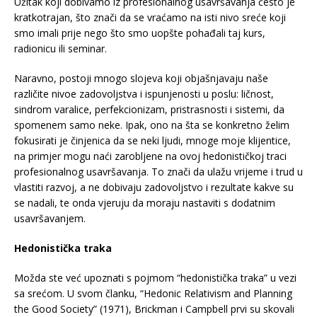
Užitak koji dobivamo iz profesionalnog usavršavanja često je
kratkotrajan, što znači da se vraćamo na isti nivo sreće koji
smo imali prije nego što smo uopšte pohađali taj kurs,
radionicu ili seminar.
Naravno, postoji mnogo slojeva koji objašnjavaju naše
različite nivoe zadovoljstva i ispunjenosti u poslu: ličnost,
sindrom varalice, perfekcionizam, pristrasnosti i sistemi, da
spomenem samo neke. Ipak, ono na šta se konkretno želim
fokusirati je činjenica da se neki ljudi, mnoge moje klijentice,
na primjer mogu naći zarobljene na ovoj hedonističkoj traci
profesionalnog usavršavanja. To znači da ulažu vrijeme i trud u
vlastiti razvoj, a ne dobivaju zadovoljstvo i rezultate kakve su
se nadali, te onda vjeruju da moraju nastaviti s dodatnim
usavršavanjem.
Hedonistička traka
Možda ste već upoznati s pojmom “hedonistička traka” u vezi
sa srećom. U svom članku, “Hedonic Relativism and Planning
the Good Society” (1971), Brickman i Campbell prvi su skovali