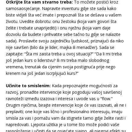
Otkrijte šta vam stvarno treba:
To možete postići kroz
samosaosjećanje. Napravite inventuru gdje ste sada kako
biste vidjeli šta već imate i prepoznali šta se dešava u vašem
životu. Uvedite dobrotu: onu žestoku (koja vam govori šta
želite i trebate unaprijediti) i onu nježnu (koja vam daje
dozvolu da budete i prihvatite sebe tačno tu gdje se nalazite
sada). Proslavite svoju zajedničku ljudskost, priznajući da niko
nije savršen (bilo da je lider, majka ili menadžer). Sada se
zapitajte: “Šta mi zaista treba u ovoj situaciji?” “Da li mi treba
još jedan kurs o liderstvu? Ili mi treba malo slobodnog
vremena, trenutak da cijenim svoja postignuća prije nego
krenem na još jedan iscrpljujući kurs?”
Učinite to smislenim:
Kada prepoznajete mogućnosti za
razvoj, pronađite intervencije koje pogoduju vašoj savršenoj
ravnoteži između izazova i interesa i uvode vas u “flow.”
Drugim riječima, birajte intervencije koje će vas izazvati, ali ne i
preplaviti; one koje vas lično i profesionalno interesuju, imaju
smisla za vas i pomažu vam da stignete tamo gdje želite rasti i
napredovati. Ljepota užitka je u tome što može podići vaše
raspoloženje i učiniti da se osjećate sjajno, ali njegovi efekti su