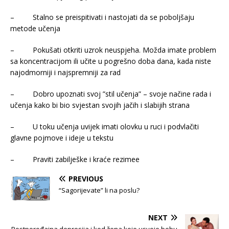
– Stalno se preispitivati i nastojati da se poboljšaju
metode učenja
– Pokušati otkriti uzrok neuspjeha. Možda imate problem
sa koncentracijom ili učite u pogrešno doba dana, kada niste
najodmorniji i najspremniji za rad
– Dobro upoznati svoj ”stil učenja” – svoje načine rada i
učenja kako bi bio svjestan svojih jačih i slabijih strana
– U toku učenja uvijek imati olovku u ruci i podvlačiti
glavne pojmove i ideje u tekstu
– Praviti zabilješke i kraće rezimee
PREVIOUS
“Sagorijevate” li na poslu?
NEXT
Postporođajna depresija i kod žena koje usvoje bebu