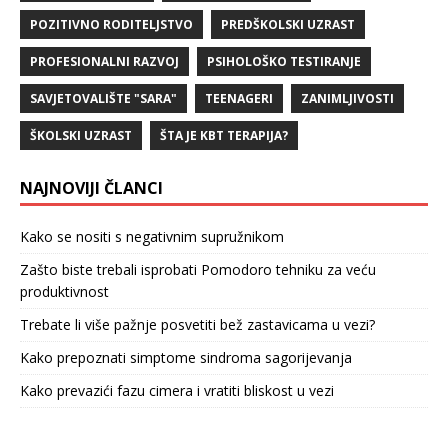
POZITIVNO RODITELJSTVO
PREDŠKOLSKI UZRAST
PROFESIONALNI RAZVOJ
PSIHOLOŠKO TESTIRANJE
SAVJETOVALIŠTE "SARA"
TEENAGERI
ZANIMLJIVOSTI
ŠKOLSKI UZRAST
ŠTA JE KBT TERAPIJA?
NAJNOVIJI ČLANCI
Kako se nositi s negativnim supružnikom
Zašto biste trebali isprobati Pomodoro tehniku za veću
produktivnost
Trebate li više pažnje posvetiti bež zastavicama u vezi?
Kako prepoznati simptome sindroma sagorijevanja
Kako prevazići fazu cimera i vratiti bliskost u vezi