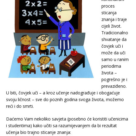
proces
sticanja
znanja i traje
cijeli život.
Tradicionalno
shvatanje da
čovjek uči i
može da uči
samo u ranim
periodima
života –
pogrešno je i
prevaziđeno.
U biti, čovjek uči – a kroz učenje nadograđuje i obogaćuje
svoju ličnost – sve do poznih godina svoga života, možemo
reći i do smrti.
Daćemo Vam nekoliko savjeta (posebno će koristiti učenicima
i studentima) kako učiti sa razumijevanjem da bi rezultat
učenja bio trajno sticanje znanja: