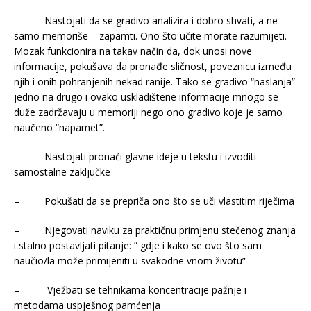
– Nastojati da se gradivo analizira i dobro shvati, a ne
samo memoriše – zapamti. Ono što učite morate razumijeti.
Mozak funkcionira na takav način da, dok unosi nove
informacije, pokušava da pronađe sličnost, poveznicu između
njih i onih pohranjenih nekad ranije. Tako se gradivo “naslanja”
jedno na drugo i ovako uskladištene informacije mnogo se
duže zadržavaju u memoriji nego ono gradivo koje je samo
naučeno “napamet”.
– Nastojati pronaći glavne ideje u tekstu i izvoditi
samostalne zaključke
– Pokušati da se prepriča ono što se uči vlastitim riječima
– Njegovati naviku za praktičnu primjenu stečenog znanja
i stalno postavljati pitanje: ” gdje i kako se ovo što sam
naučio/la može primijeniti u svakodne vnom životu”
– Vježbati se tehnikama koncentracije pažnje i
metodama uspješnog pamćenja