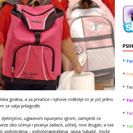
PSI
Tes
*
Fre
*
Tes
*
ska godina, a za prvačiće i njihove roditelje to je još jedno
Te
*
 se valja prilagoditi.
Tes
*
djetinjstvo, uglavnom ispunjeno igrom, zamijenit će
eze oko učenja i pisanja zadaće, učitelj, novi drugari, a sve
Tes
*
ipl. psihologinja – psihoterapeutkinja Jasna Subašić, može