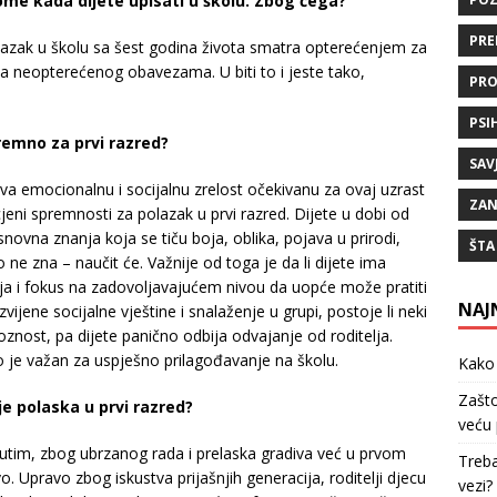
tome kada dijete upisati u školu. Zbog čega?
PRE
olazak u školu sa šest godina života smatra opterećenjem za
va neopterećenog obavezama. U biti to i jeste tako,
PRO
PSI
premno za prvi razred?
SAV
a emocionalnu i socijalnu zrelost očekivanu za ovaj uzrast
ZAN
jeni spremnosti za polazak u prvi razred. Dijete u dobi od
ovna znanja koja se tiču boja, oblika, pojava u prirodi,
ŠTA
 ne zna – naučit će. Važnije od toga je da li dijete ima
žnja i fokus na zadovoljavajućem nivou da uopće može pratiti
NAJ
vijene socijalne vještine i snalaženje u grupi, postoje li neki
oznost, pa dijete panično odbija odvajanje od roditelja.
 je važan za uspješno prilagođavanje na školu.
Kako 
Zašto
rije polaska u prvi razred?
veću 
utim, zbog ubrzanog rada i prelaska gradiva već u prvom
Treba
. Upravo zbog iskustva prijašnjih generacija, roditelji djecu
vezi?