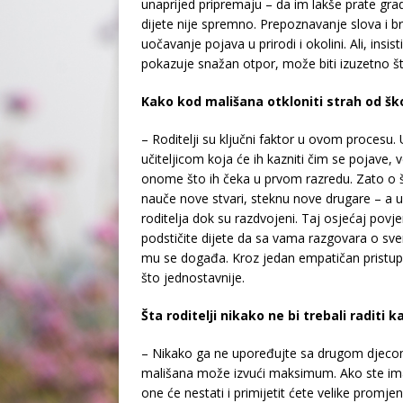
unaprijed pripremaju – da im lakše prate grad
dijete nije spremno. Prepoznavanje slova i broj
uočavanje pojava u prirodi i okolini. Ali, insi
pokazuje snažan otpor, može biti izuzetno š
Kako kod mališana otkloniti strah od ško
– Roditelji su ključni faktor u ovom procesu.
učiteljicom koja će ih kazniti čim se pojave,
onome što ih čeka u prvom razredu. Zato o škol
nauče nove stvari, steknu nove drugare – a uči
roditelja dok su razdvojeni. Taj osjećaj povj
podstičite dijete da sa vama razgovara o s
mu se događa. Kroz jedan empatičan pristup
što jednostavnije.
Šta roditelji nikako ne bi trebali raditi 
– Nikako ga ne upoređujte sa drugom djecom.
mališana može izvući maksimum. Ako ste im
one će nestati i primijetit ćete velike promj