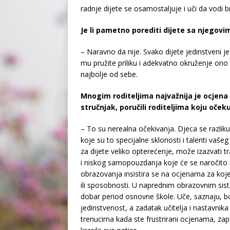
radnje dijete se osamostaljuje i uči da vodi 
Je li pametno porediti dijete sa njegovi
– Naravno da nije. Svako dijete jedinstveni j
mu pružite priliku i adekvatno okruženje ono 
najbolje od sebe.
Mnogim roditeljima najvažnija je ocjena 
stručnjak, poručili roditeljima koju oče
– To su nerealna očekivanja. Djeca se razlikuj
koje su to specijalne sklonosti i talenti vaše
za dijete veliko opterećenje, može izazvati t
i niskog samopouzdanja koje će se naročito 
obrazovanja insistira se na ocjenama za ko
ili sposobnosti. U naprednim obrazovnim sis
dobar period osnovne škole. Uče, saznaju, bora
jedinstvenost, a zadatak učitelja i nastavnika 
trenucima kada ste frustrirani ocjenama, zapita