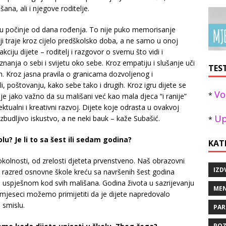
šana, ali i njegove roditelje.
lu počinje od dana rođenja. To nije puko memorisanje
i traje kroz cijelo predškolsko doba, a ne samo u onoj
kciju dijete – roditelj i razgovor o svemu što vidi i
anja o sebi i svijetu oko sebe. Kroz empatiju i slušanje uči
TES
. Kroz jasna pravila o granicama dozvoljenog i
 poštovanju, kako sebe tako i drugih. Kroz igru dijete se
Vo
*
e je jako važno da su mališani već kao mala djeca “i ranije”
ektualni i kreativni razvoj. Dijete koje odrasta u ovakvoj
Up
uzbudljivo iskustvo, a ne neki bauk – kaže Subašić.
*
lu? Je li to sa šest ili sedam godina?
KAT
h okolnosti, od zrelosti djeteta prvenstveno. Naš obrazovni
IZD
i razred osnovne škole kreću sa navršenih šest godina
a uspješnom kod svih mališana. Godina života u sazrijevanju
MEN
t mjeseci možemo primijetiti da je dijete napredovalo
 smislu.
PAR
POZ