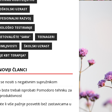
DŠKOLSKI UZRAST
FESIONALNI RAZVOJ
HOLOŠKO TESTIRANJE
JETOVALIŠTE "SARA"
TEENAGERI
IMLJIVOSTI
ŠKOLSKI UZRAST
 JE KBT TERAPIJA?
NOVIJI ČLANCI
se nositi s negativnim supružnikom
 biste trebali isprobati Pomodoro tehniku za
produktivnost
te li više pažnje posvetiti bež zastavicama u