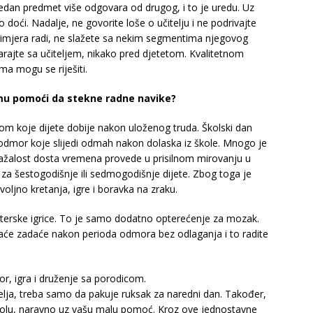
jedan predmet više odgovara od drugog, i to je uredu. Uz
no doći. Nadalje, ne govorite loše o učitelju i ne podrivajte
primjera radi, ne slažete sa nekim segmentima njegovog
ajte sa učiteljem, nikako pred djetetom. Kvalitetnom
a mogu se riješiti.
 mu pomoći da stekne radne navike?
lom koje dijete dobije nakon uloženog truda. Školski dan
 odmor koje slijedi odmah nakon dolaska iz škole. Mnogo je
 nažalost dosta vremena provede u prisilnom mirovanju u
e za šestogodišnje ili sedmogodišnje dijete. Zbog toga je
oljno kretanja, igre i boravka na zraku.
uterske igrice. To je samo dodatno opterećenje za mozak.
aće zadaće nakon perioda odmora bez odlaganja i to radite
r, igra i druženje sa porodicom.
elja, treba samo da pakuje ruksak za naredni dan. Također,
školu, naravno uz vašu malu pomoć. Kroz ove jednostavne