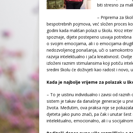
biti stresno za mali
– Priprema za ško
bespotrebnih pojmova, već složen proces koj
godini kada mališan polazi u školu. Kroz intera
spoznaje, dijete postepeno usvaja potrebna zn
o svojim emocijama, ali i o emocijama drugih
nedozvoljenog ponašanja, uči o samokontroli,
razvija intelektualno i jača kreativnost. Ovdj
izloženi raznim stimulansima koji potiču intel
sredini školu će doživjeti kao radost i novo, 
Kada je najbolje vrijeme za polazak u ško
– To je uistinu individualno i zavisi od razni
sistem je takav da današnje generacije u prv
života. Međutim, ova praksa nije se pokazal
djeteta jako puno znači, pa čak i unutar šes
intelektualno, emocionalno, ali i u socijalnom