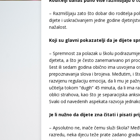
Roditelji danas puno više razmišljaju o 
– Razmišljaju zato što dobar dio roditelja p
dijete i uskraćivanjem jedne godine djetinjst
nažalost.
Koji su glavni pokazatelji da je dijete s
– Spremnost za polazak u školu podrazumijev
djeteta, a što je često zanemarivano pri proc
šest ili sedam godina obično ima usvojena osn
prepoznavanja slova i brojeva. Međutim, i što
razvijenu regulaciju emocija, da li mu je pa
učitelja tokom “dugih” 45 minuta, da li ima raz
oblici strahova, kao što je separacijska anksi
Svaki od navedenih aspekata razvoja jednako
Je li nužno da dijete zna čitati i pisati p
– Apsolutno ne, inače čemu služi škola? Međ
razredu, neka djecu teže prate zadano gradivo