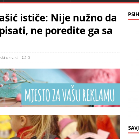
šić ističe: Nije nužno da
PSI
 pisati, ne poredite ga sa
ski uzrast
0
SAV