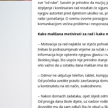
sve “od ruke”. Sasvim je prirodno da mu/joj 
strpljenje i kontinuirani rad rezultati će sigur
njegov autoritet pred djetetom ukoliko se, 
rada i ponašanja. O svemu ovome porazgovar
komunikacijom većina problema i nesporazum
Kako mališana motivirati za rad i kako
– Motivacija za rad najlakše se stječe pohva
trebao bi podrazumijevati vrijeme za ručak i
informacija koje opterete njegovu glavicu i
školskoj klupi, što uopće nije prirodno stanj
vrlo važno da u ostatku dana mališan ima dov
– Odmor ne uključuje telefon, tablet, kompj
Od početka uvedite pravilo završavanja dom
u kontinuitetu na isti način, svakodnevno.
– Nakon domaćih zadataka, opet slijedi odmo
Od prvoga dana škole dijete, uz nadzor rodit
dozvolite mu da sam odluči šta će obući u 