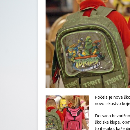
Počela je nova škol
novo iskustvo kojem
Do sada bezbrižno 
školske klupe, obav
to itekako, kaže d