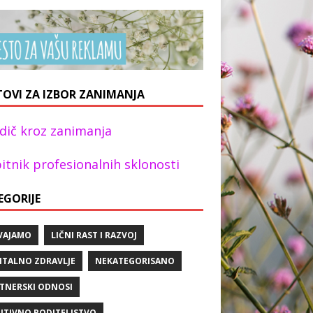
TOVI ZA IZBOR ZANIMANJA
dič kroz zanimanja
itnik profesionalnih sklonosti
EGORIJE
VAJAMO
LIČNI RAST I RAZVOJ
TALNO ZDRAVLJE
NEKATEGORISANO
TNERSKI ODNOSI
ITIVNO RODITELJSTVO