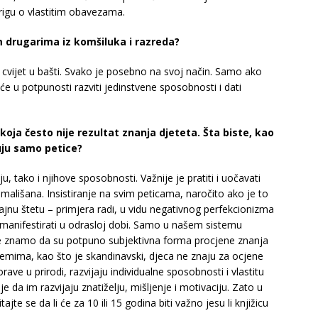
brigu o vlastitim obavezama.
m drugarima iz komšiluka i razreda?
e cvijet u bašti. Svako je posebno na svoj način. Samo ako
će u potpunosti razviti jedinstvene sposobnosti i dati
koja često nije rezultat znanja djeteta. Šta biste, kao
kuju samo petice?
u, tako i njihove sposobnosti. Važnije je pratiti i uočavati
g mališana. Insistiranje na svim peticama, naročito ako je to
rajnu štetu – primjera radi, u vidu negativnog perfekcionizma
manifestirati u odrasloj dobi. Samo u našem sistemu
je znamo da su potpuno subjektivna forma procjene znanja
temima, kao što je skandinavski, djeca ne znaju za ocjene
ve u prirodi, razvijaju individualne sposobnosti i vlastitu
je da im razvijaju znatiželju, mišljenje i motivaciju. Zato u
jte se da li će za 10 ili 15 godina biti važno jesu li knjižicu