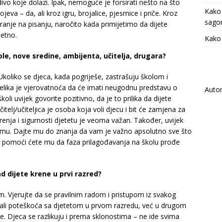
ivo koje dolazi. Ipak, nemoguće je forsirati nešto na što
Kako
eva – da, ali kroz igru, brojalice, pjesmice i priče. Kroz
sagor
stiranje na pisanju, naročito kada primijetimo da dijete
tetno.
Kako 
le, nove sredine, ambijenta, učitelja, drugara?
 Ukoliko se djeca, kada pogriješe, zastrašuju školom i
 velika je vjerovatnoća da će imati neugodnu predstavu o
Auto
i uvijek govorite pozitivno, da je to prilika da dijete
telj/učiteljica je osoba koja voli djecu i bit će zamjena za
erenja i sigurnosti djetetu je veoma važan. Također, uvijek
vemu. Dajte mu do znanja da vam je važno apsolutno sve što
 pomoći ćete mu da faza prilagođavanja na školu prođe
kad dijete krene u prvi razred?
 Vjerujte da se pravilnim radom i pristupom iz svakog
ali poteškoća sa djetetom u prvom razredu, već u drugom
ene. Djeca se razlikuju i prema sklonostima – ne ide svima