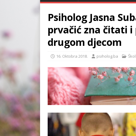
Psiholog Jasna Suba
prvačić zna čitati i
drugom djecom
16. Oktobra 2018.
psiholog.ba
Škol