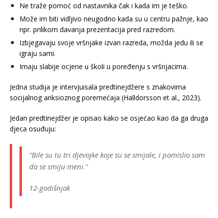
Ne traže pomoć od nastavnika čak i kada im je teško.
Može im biti vidljivo neugodno kada su u centru pažnje, kao
npr. prilikom davanja prezentacija pred razredom.
Izbjegavaju svoje vršnjake izvan razreda, možda jedu ili se
igraju sami.
Imaju slabije ocjene u školi u poređenju s vršnjacima.
Jedna studija je intervjuisala predtinejdžere s znakovima
socijalnog anksioznog poremećaja (Halldorsson et al., 2023).
Jedan predtinejdžer je opisao kako se osjećao kao da ga druga
djeca osuđuju:
“Bile su tu tri djevojke koje su se smijale, i pomislio sam
da se smiju meni.”
12-godišnjak