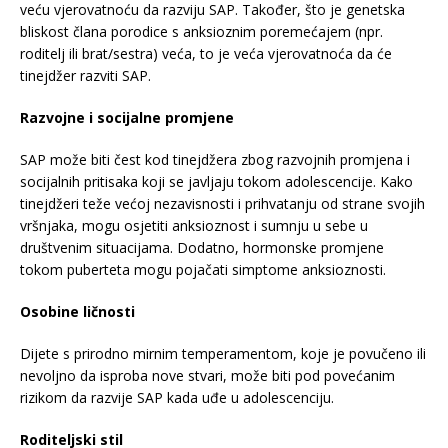
veću vjerovatnoću da razviju SAP. Također, što je genetska
bliskost člana porodice s anksioznim poremećajem (npr.
roditelj ili brat/sestra) veća, to je veća vjerovatnoća da će
tinejdžer razviti SAP.
Razvojne i socijalne promjene
SAP može biti čest kod tinejdžera zbog razvojnih promjena i
socijalnih pritisaka koji se javljaju tokom adolescencije. Kako
tinejdžeri teže većoj nezavisnosti i prihvatanju od strane svojih
vršnjaka, mogu osjetiti anksioznost i sumnju u sebe u
društvenim situacijama. Dodatno, hormonske promjene
tokom puberteta mogu pojačati simptome anksioznosti.
Osobine ličnosti
Dijete s prirodno mirnim temperamentom, koje je povučeno ili
nevoljno da isproba nove stvari, može biti pod povećanim
rizikom da razvije SAP kada uđe u adolescenciju.
Roditeljski stil