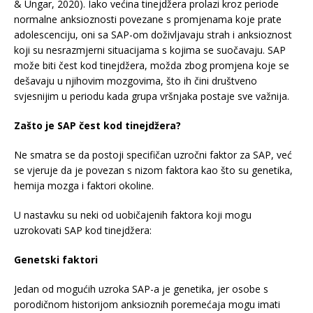
& Ungar, 2020). Iako većina tinejdžera prolazi kroz periode
normalne anksioznosti povezane s promjenama koje prate
adolescenciju, oni sa SAP-om doživljavaju strah i anksioznost
koji su nesrazmjerni situacijama s kojima se suočavaju. SAP
može biti čest kod tinejdžera, možda zbog promjena koje se
dešavaju u njihovim mozgovima, što ih čini društveno
svjesnijim u periodu kada grupa vršnjaka postaje sve važnija.
Zašto je SAP čest kod tinejdžera?
Ne smatra se da postoji specifičan uzročni faktor za SAP, već
se vjeruje da je povezan s nizom faktora kao što su genetika,
hemija mozga i faktori okoline.
U nastavku su neki od uobičajenih faktora koji mogu
uzrokovati SAP kod tinejdžera:
Genetski faktori
Jedan od mogućih uzroka SAP-a je genetika, jer osobe s
porodičnom historijom anksioznih poremećaja mogu imati