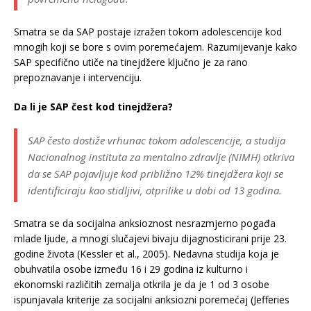
Smatra se da SAP postaje izražen tokom adolescencije kod
mnogih koji se bore s ovim poremećajem. Razumijevanje kako
SAP specifično utiče na tinejdžere ključno je za rano
prepoznavanje i intervenciju.
Da li je SAP čest kod tinejdžera?
SAP često dostiže vrhunac tokom adolescencije, a studija
Nacionalnog instituta za mentalno zdravlje (NIMH) otkriva
da se SAP pojavljuje kod približno 12% tinejdžera koji se
identificiraju kao stidljivi, otprilike u dobi od 13 godina.
Smatra se da socijalna anksioznost nesrazmjerno pogađa
mlade ljude, a mnogi slučajevi bivaju dijagnosticirani prije 23.
godine života (Kessler et al., 2005). Nedavna studija koja je
obuhvatila osobe između 16 i 29 godina iz kulturno i
ekonomski različitih zemalja otkrila je da je 1 od 3 osobe
ispunjavala kriterije za socijalni anksiozni poremećaj (Jefferies