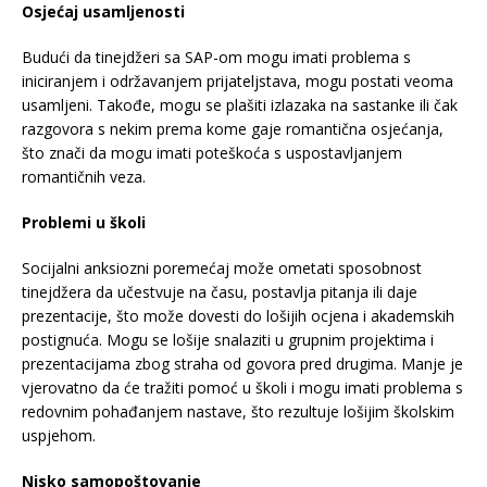
Osjećaj usamljenosti
Budući da tinejdžeri sa SAP-om mogu imati problema s
iniciranjem i održavanjem prijateljstava, mogu postati veoma
usamljeni. Takođe, mogu se plašiti izlazaka na sastanke ili čak
razgovora s nekim prema kome gaje romantična osjećanja,
što znači da mogu imati poteškoća s uspostavljanjem
romantičnih veza.
Problemi u školi
Socijalni anksiozni poremećaj može ometati sposobnost
tinejdžera da učestvuje na času, postavlja pitanja ili daje
prezentacije, što može dovesti do lošijih ocjena i akademskih
postignuća. Mogu se lošije snalaziti u grupnim projektima i
prezentacijama zbog straha od govora pred drugima. Manje je
vjerovatno da će tražiti pomoć u školi i mogu imati problema s
redovnim pohađanjem nastave, što rezultuje lošijim školskim
uspjehom.
Nisko samopoštovanje