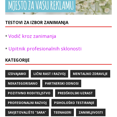
TESTOVI ZA IZBOR ZANIMANJA
Vodič kroz zanimanja
*
Upitnik profesionalnih sklonosti
*
KATEGORIJE
IZDVAJAMO
LIČNI RAST I RAZVOJ
MENTALNO ZDRAVLJE
NEKATEGORISANO
PARTNERSKI ODNOSI
POZITIVNO RODITELJSTVO
PREDŠKOLSKI UZRAST
PROFESIONALNI RAZVOJ
PSIHOLOŠKO TESTIRANJE
SAVJETOVALIŠTE "SARA"
TEENAGERI
ZANIMLJIVOSTI