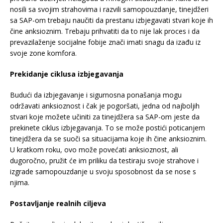
nosili sa svojim strahovima i razvili samopouzdanje, tinejdžeri
sa SAP-om trebaju naučiti da prestanu izbjegavati stvari koje ih
čine anksioznim. Trebaju prihvatiti da to nije lak proces i da
prevazilaženje socijalne fobije znači imati snagu da izađu iz
svoje zone komfora.
Prekidanje ciklusa izbjegavanja
Budući da izbjegavanje i sigurnosna ponašanja mogu
održavati anksioznost i čak je pogoršati, jedna od najboljih
stvari koje možete učiniti za tinejdžera sa SAP-om jeste da
prekinete ciklus izbjegavanja. To se može postići poticanjem
tinejdžera da se suoči sa situacijama koje ih čine anksioznim.
U kratkom roku, ovo može povećati anksioznost, ali
dugoročno, pružit će im priliku da testiraju svoje strahove i
izgrade samopouzdanje u svoju sposobnost da se nose s
njima.
Postavljanje realnih ciljeva