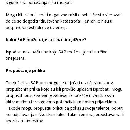
sigurnosna ponašanja nisu moguća.
Mogu biti skloniji imati negativne misli o sebi i čvrsto vjerovati
da će se dogoditi “društvena katastrofa”, jer ranije nisu u
potpunosti testirali ove uvjerenja.
Kako SAP može utjecati na tinejdžere?
Ispod su neki načini na koje SAP može utjecati na život
tinejdžera.
Propuštanje prilika
Tinejdžeri sa SAP-om mogu se osjećati razočarano zbog
propuštenih prilika koje su bili previše uplašeni isprobati. Mogu
propustiti prisustvovanje zabavama, učešće u vanškolskim
aktivnostima ili razgovor s potencijalnim novim prijateljima.
Takođe mogu propustiti priliku da pokažu svoje talente, poput
nesudjelovanja u školskim talent takmičenjima, predstavama ili
sportskim timovima.