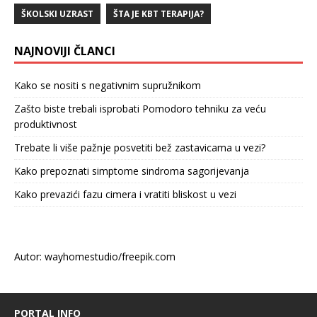
ŠKOLSKI UZRAST
ŠTA JE KBT TERAPIJA?
NAJNOVIJI ČLANCI
Kako se nositi s negativnim supružnikom
Zašto biste trebali isprobati Pomodoro tehniku za veću
produktivnost
Trebate li više pažnje posvetiti bež zastavicama u vezi?
Kako prepoznati simptome sindroma sagorijevanja
Kako prevazići fazu cimera i vratiti bliskost u vezi
Autor: wayhomestudio/freepik.com
PORTAL INFO