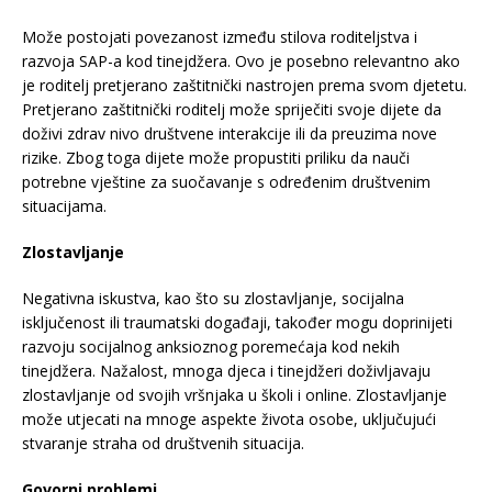
Može postojati povezanost između stilova roditeljstva i
razvoja SAP-a kod tinejdžera. Ovo je posebno relevantno ako
je roditelj pretjerano zaštitnički nastrojen prema svom djetetu.
Pretjerano zaštitnički roditelj može spriječiti svoje dijete da
doživi zdrav nivo društvene interakcije ili da preuzima nove
rizike. Zbog toga dijete može propustiti priliku da nauči
potrebne vještine za suočavanje s određenim društvenim
situacijama.
Zlostavljanje
Negativna iskustva, kao što su zlostavljanje, socijalna
isključenost ili traumatski događaji, također mogu doprinijeti
razvoju socijalnog anksioznog poremećaja kod nekih
tinejdžera. Nažalost, mnoga djeca i tinejdžeri doživljavaju
zlostavljanje od svojih vršnjaka u školi i online. Zlostavljanje
može utjecati na mnoge aspekte života osobe, uključujući
stvaranje straha od društvenih situacija.
Govorni problemi