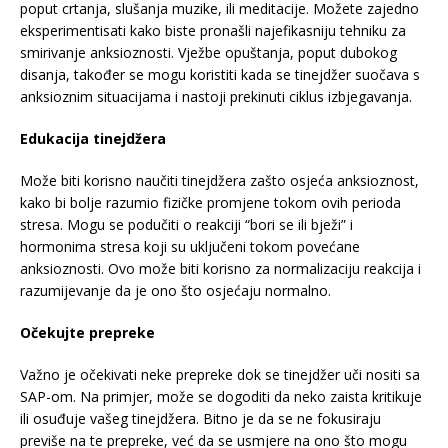
poput crtanja, slušanja muzike, ili meditacije. Možete zajedno
eksperimentisati kako biste pronašli najefikasniju tehniku za
smirivanje anksioznosti. Vježbe opuštanja, poput dubokog
disanja, također se mogu koristiti kada se tinejdžer suočava s
anksioznim situacijama i nastoji prekinuti ciklus izbjegavanja.
Edukacija tinejdžera
Može biti korisno naučiti tinejdžera zašto osjeća anksioznost,
kako bi bolje razumio fizičke promjene tokom ovih perioda
stresa. Mogu se podučiti o reakciji “bori se ili bježi” i
hormonima stresa koji su uključeni tokom povećane
anksioznosti. Ovo može biti korisno za normalizaciju reakcija i
razumijevanje da je ono što osjećaju normalno.
Očekujte prepreke
Važno je očekivati neke prepreke dok se tinejdžer uči nositi sa
SAP-om. Na primjer, može se dogoditi da neko zaista kritikuje
ili osuđuje vašeg tinejdžera. Bitno je da se ne fokusiraju
previše na te prepreke, već da se usmjere na ono što mogu