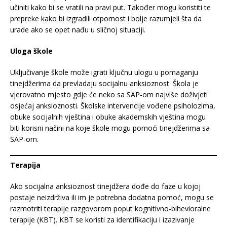
učiniti kako bi se vratili na pravi put. Također mogu koristiti te
prepreke kako bi izgradili otpornost i bolje razumjeli šta da
urade ako se opet nađu u sličnoj situaciji.
Uloga škole
Uključivanje škole može igrati ključnu ulogu u pomaganju
tinejdžerima da prevladaju socijalnu anksioznost. Škola je
vjerovatno mjesto gdje će neko sa SAP-om najviše doživjeti
osjećaj anksioznosti. Školske intervencije vođene psiholozima,
obuke socijalnih vještina i obuke akademskih vještina mogu
biti korisni načini na koje škole mogu pomoći tinejdžerima sa
SAP-om.
Terapija
Ako socijalna anksioznost tinejdžera dođe do faze u kojoj
postaje neizdrživa ili im je potrebna dodatna pomoć, mogu se
razmotriti terapije razgovorom poput kognitivno-bihevioralne
terapije (KBT). KBT se koristi za identifikaciju i izazivanje