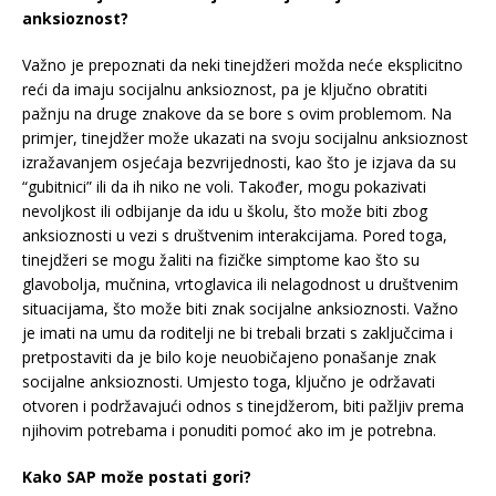
anksioznost?
Važno je prepoznati da neki tinejdžeri možda neće eksplicitno
reći da imaju socijalnu anksioznost, pa je ključno obratiti
pažnju na druge znakove da se bore s ovim problemom. Na
primjer, tinejdžer može ukazati na svoju socijalnu anksioznost
izražavanjem osjećaja bezvrijednosti, kao što je izjava da su
“gubitnici” ili da ih niko ne voli. Također, mogu pokazivati
nevoljkost ili odbijanje da idu u školu, što može biti zbog
anksioznosti u vezi s društvenim interakcijama. Pored toga,
tinejdžeri se mogu žaliti na fizičke simptome kao što su
glavobolja, mučnina, vrtoglavica ili nelagodnost u društvenim
situacijama, što može biti znak socijalne anksioznosti. Važno
je imati na umu da roditelji ne bi trebali brzati s zaključcima i
pretpostaviti da je bilo koje neuobičajeno ponašanje znak
socijalne anksioznosti. Umjesto toga, ključno je održavati
otvoren i podržavajući odnos s tinejdžerom, biti pažljiv prema
njihovim potrebama i ponuditi pomoć ako im je potrebna.
Kako SAP može postati gori?