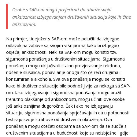
Osobe s SAP-om mogu preferirati da ublaže svoju
anksioznost izbjegavanjem društvenih situacija koje ih čine
anksioznim.
Na primjer, tinejdžer s SAP-om može odlučiti da izbjegne
odlazak na zabave sa svojim vršnjacima kako bi izbjegao
osjećaj anksioznosti. Neki sa SAP-om mogu koristiti tzv.
sigurnosna ponašanja u društvenim situacijama. Sigurnosna
ponašanja mogu uključivati stalno provjeravanje telefona,
nošenje slušalica, ponavljanje onoga što će reći drugima i
konzumiranje alkohola. Sva ova ponašanja mogu se koristiti
kako bi društvene situacije bile podnošljivije za nekoga sa SAP-
om. Iako izbjegavanje i sigurnosna ponašanja mogu pružiti
trenutno olakšanje od anksioznosti, mogu učiniti ove osobe
još anksioznijima dugoročno. Čak i ako ne izbjegavaju
situaciju, sigurnosna ponašanja sprječavaju ih da u potpunosti
testiraju svoje strahove od društvenih okruženja. Ova
ponašanja mogu otežati osobama sa SAP-om da se suoče s
društvenim situacijama u budućnosti koje su neizbježne i gdje