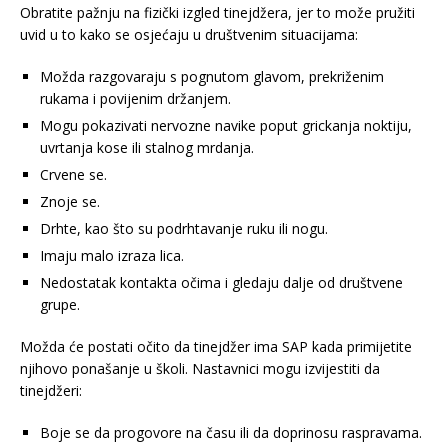
Obratite pažnju na fizički izgled tinejdžera, jer to može pružiti
uvid u to kako se osjećaju u društvenim situacijama:
Možda razgovaraju s pognutom glavom, prekriženim
rukama i povijenim držanjem.
Mogu pokazivati nervozne navike poput grickanja noktiju,
uvrtanja kose ili stalnog mrdanja.
Crvene se.
Znoje se.
Drhte, kao što su podrhtavanje ruku ili nogu.
Imaju malo izraza lica.
Nedostatak kontakta očima i gledaju dalje od društvene
grupe.
Možda će postati očito da tinejdžer ima SAP kada primijetite
njihovo ponašanje u školi. Nastavnici mogu izvijestiti da
tinejdžeri:
Boje se da progovore na času ili da doprinosu raspravama.