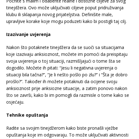
Počnite s malim i odaberite realne i dostižne ciljeve za svog
tinejdžera. Ovo može uključivati ciljeve poput pridruživanja
klubu ili sklapanja novog prijateljstva. Definišite male,
upravljive korake koje mogu poduzeti kako bi postigli taj cilj.
Izazivanje uvjerenja
Nakon što potaknete tinejdžera da se suoči sa situacijama
koje izazivaju anksioznost, možete im pomoći da preispitaju
svoja uvjerenja o toj situaciji, razmišljajući o tome šta se
dogodilo. Možete ih pitati: “Jesu li negativna uvjerenja o
situaciji bila tačna?”, “Je li nešto pošlo po zlu?” i “Šta je dobro
prošlo?”. Također ih možete potaknuti da ocijene svoju
anksioznost prije anksiozne situacije, a zatim ponovo nakon
što se završi, kako bi im pomogli da razmisle o tome kako se
osjećaju.
Tehnike opuštanja
Radite sa svojim tinejdžerom kako biste pronašli vježbe
opuštanja koje im odgovaraju. To može uključivati aktivnosti