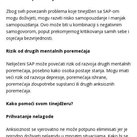
Zbog svih povezanih problema koje tinejdžeri sa SAP-om
mogu doživjeti, mogu razviti nisko samopouzdanje i manjak
samopouzdanja. Ovo može biti u kombinaciji s negativnim
samogovorom, poput prekomjernog kritikovanja samih sebe i
osjećaja bezvrijednosti.
Rizik od drugih mentalnih poremećaja
Neliječeni SAP može povećati rizik od razvoja drugih mentalnih
poremećaja, posebno kako osoba postaje starija. Mogu imati
veći rizik od razvoja depresije, poremećaja ishrane,
poremećaja zloupotrebe supstanci ili drugih anksioznih
poremećaja.
Kako pomoći svom tinejdžeru?
Prihvatanje nelagode
Anksioznost se vjerovatno ne može potpuno eliminisati jer je
prirodno doživjeti nelagodu u mnogim situacijama. Kako bi se