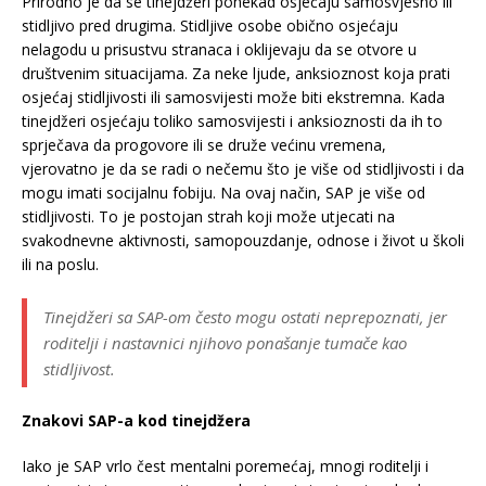
Prirodno je da se tinejdžeri ponekad osjećaju samosvjesno ili
stidljivo pred drugima. Stidljive osobe obično osjećaju
nelagodu u prisustvu stranaca i oklijevaju da se otvore u
društvenim situacijama. Za neke ljude, anksioznost koja prati
osjećaj stidljivosti ili samosvijesti može biti ekstremna. Kada
tinejdžeri osjećaju toliko samosvijesti i anksioznosti da ih to
sprječava da progovore ili se druže većinu vremena,
vjerovatno je da se radi o nečemu što je više od stidljivosti i da
mogu imati socijalnu fobiju. Na ovaj način, SAP je više od
stidljivosti. To je postojan strah koji može utjecati na
svakodnevne aktivnosti, samopouzdanje, odnose i život u školi
ili na poslu.
Tinejdžeri sa SAP-om često mogu ostati neprepoznati, jer
roditelji i nastavnici njihovo ponašanje tumače kao
stidljivost.
Znakovi SAP-a kod tinejdžera
Iako je SAP vrlo čest mentalni poremećaj, mnogi roditelji i