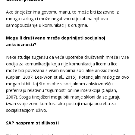
Ako tinejdžer ima govornu manu, to može biti izazovno iz
mnogo razloga i može negativno utjecati na njihovo
samopouzdanje u komunikaciji s drugima.
Mogu li društvene mreže doprinijeti socijalnoj
anksioznosti?
Neke studije sugerišu da veća upotreba društvenih mreža i više
opcija za komunikaciju koja nije komunikacija licem u lice
može biti povezana s višim nivoima socijalne anksioznosti
(Caplan, 2007; Lee-Won et al., 2015). Potencijalni razlog za ovo
mogao bi biti taj što osobe s socijalnom anksioznošću
preferiraju relativnu “sigurnost” online interakcija (Caplan,
2007). Stoga tinejdžeri mogu biti manje skloni da se guraju
izvan svoje zone komfora ako postoji manja potreba za
socijalizacijom uživo.
SAP naspram stidljivosti