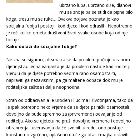
ubrzano lupa, ubrzano diše, dlanovi
mu se znoje pa se stidi da pipne bilo
koga, tresu mu se ruke… Ovakva pojava poznata je kao
socijalna fobija i postoji i kod djece i kod odraslih. Nepotrebno
je reći koliko ometa društveni život svake osobe koja od nje
boluje.
Kako dolazi do socijalne fobije?
Ne zna se sigurno, ali smatra se da problem počinje u ranom
djetinjstvu. Jedna varijanta je da problem nastaje kad roditelji
vjeruju da je djete potrebno veoma rano osamostaliti,
napraviti ga nezavisnim, pa ga maltene odbace dok mu je
roditeljska zaštita i dalje neophodna.
Strah od odbacivanja je urođen i ljudima i životinjama, tako da
je ipak potrebno neko vrjeme da se djete psihički osamostali
dovoljno da bude spremno za (privremeno) odvajanje od
roditelja. Ako se djetetu ne pruži dovoljno vremena i dovoljno
ohrabrenja i uveravanja da će sve biti u redu, ono postaje
konstantno zgrčeno, uplašeno da će ga otac i majka ostaviti i