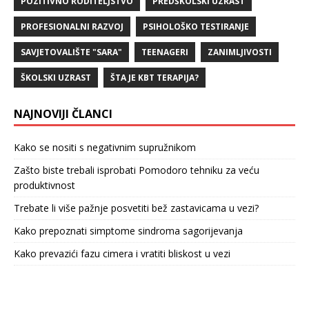
POZITIVNO RODITELJSTVO
PREDŠKOLSKI UZRAST
PROFESIONALNI RAZVOJ
PSIHOLOŠKO TESTIRANJE
SAVJETOVALIŠTE "SARA"
TEENAGERI
ZANIMLJIVOSTI
ŠKOLSKI UZRAST
ŠTA JE KBT TERAPIJA?
NAJNOVIJI ČLANCI
Kako se nositi s negativnim supružnikom
Zašto biste trebali isprobati Pomodoro tehniku za veću
produktivnost
Trebate li više pažnje posvetiti bež zastavicama u vezi?
Kako prepoznati simptome sindroma sagorijevanja
Kako prevazići fazu cimera i vratiti bliskost u vezi