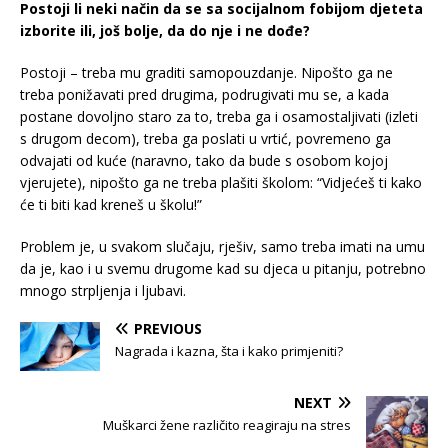
Postoji li neki način da se sa socijalnom fobijom djeteta
izborite ili, još bolje, da do nje i ne dođe?
Postoji – treba mu graditi samopouzdanje. Nipošto ga ne
treba ponižavati pred drugima, podrugivati mu se, a kada
postane dovoljno staro za to, treba ga i osamostaljivati (izleti
s drugom decom), treba ga poslati u vrtić, povremeno ga
odvajati od kuće (naravno, tako da bude s osobom kojoj
vjerujete), nipošto ga ne treba plašiti školom: “Vidjećeš ti kako
će ti biti kad kreneš u školu!”
Problem je, u svakom slučaju, rješiv, samo treba imati na umu
da je, kao i u svemu drugome kad su djeca u pitanju, potrebno
mnogo strpljenja i ljubavi.
PREVIOUS
Nagrada i kazna, šta i kako primjeniti?
NEXT
Muškarci žene različito reagiraju na stres