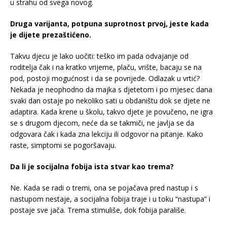
u strahu od svega novog.
Druga varijanta, potpuna suprotnost prvoj, jeste kada
je dijete prezaštićeno.
Takvu djecu je lako uočiti: teško im pada odvajanje od
roditelja čak i na kratko vrijeme, plaču, vrište, bacaju se na
pod, postoji mogućnost i da se povrijede. Odlazak u vrtić?
Nekada je neophodno da majka s djetetom i po mjesec dana
svaki dan ostaje po nekoliko sati u obdaništu dok se djete ne
adaptira. Kada krene u školu, takvo djete je povučeno, ne igra
se s drugom djecom, neće da se takmiči, ne javlja se da
odgovara čak i kada zna lekciju ili odgovor na pitanje. Kako
raste, simptomi se pogoršavaju.
Da li je socijalna fobija ista stvar kao trema?
Ne. Kada se radi o tremi, ona se pojačava pred nastup i s
nastupom nestaje, a socijalna fobija traje i u toku “nastupa” i
postaje sve jača. Trema stimuliše, dok fobija parališe.