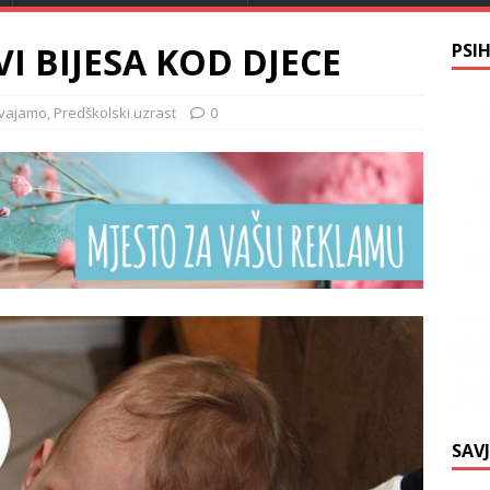
VI BIJESA KOD DJECE
PSI
dvajamo
,
Predškolski uzrast
0
SAV