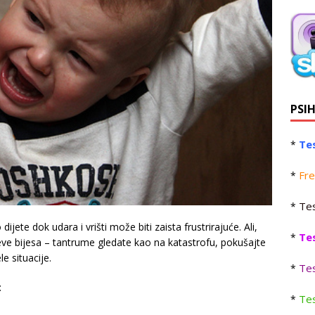
PSI
Tes
*
Fre
*
Tes
*
dijete dok udara i vrišti može biti zaista frustrirajuće. Ali,
Te
*
eve bijesa – tantrume gledate kao na katastrofu, pokušajte
le situacije.
Tes
*
:
Tes
*