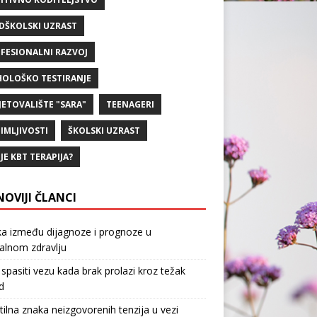
DŠKOLSKI UZRAST
FESIONALNI RAZVOJ
HOLOŠKO TESTIRANJE
JETOVALIŠTE "SARA"
TEENAGERI
IMLJIVOSTI
ŠKOLSKI UZRAST
 JE KBT TERAPIJA?
NOVIJI ČLANCI
ka između dijagnoze i prognoze u
alnom zdravlju
spasiti vezu kada brak prolazi kroz težak
d
tilna znaka neizgovorenih tenzija u vezi