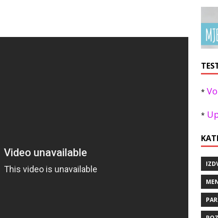
TES
Vo
*
Up
*
KAT
IZD
MEN
PAR
POZ