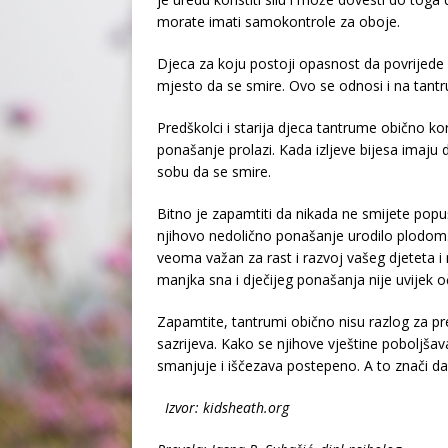
morate imati samokontrole za oboje.
Djeca za koju postoji opasnost da povrijede s
mjesto da se smire. Ovo se odnosi i na tant
Predškolci i starija djeca tantrume obično kor
ponašanje prolazi. Kada izljeve bijesa imaju 
sobu da se smire.
Bitno je zapamtiti da nikada ne smijete popu
njihovo nedolično ponašanje urodilo plodom.
veoma važan za rast i razvoj vašeg djeteta i
manjka sna i dječijeg ponašanja nije uvijek o
Zapamtite, tantrumi obično nisu razlog za pre
sazrijeva. Kako se njihove vještine poboljšava
smanjuje i iščezava postepeno. A to znači da su
Izvor: kidsheath.org