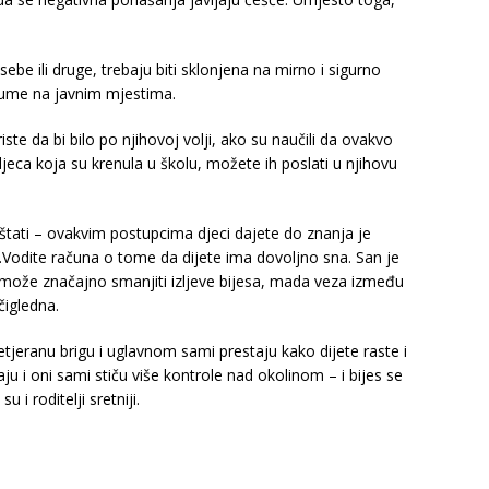
ebe ili druge, trebaju biti sklonjena na mirno i sigurno
rume na javnim mjestima.
iste da bi bilo po njihovoj volji, ako su naučili da ovakvo
djeca koja su krenula u školu, možete ih poslati u njihovu
štati – ovakvim postupcima djeci dajete do znanja je
Vodite računa o tome da dijete ima dovoljno sna. San je
 može značajno smanjiti izljeve bijesa, mada veza između
čigledna.
tjeranu brigu i uglavnom sami prestaju kako dijete raste i
ju i oni sami stiču više kontrole nad okolinom – i bijes se
 i roditelji sretniji.