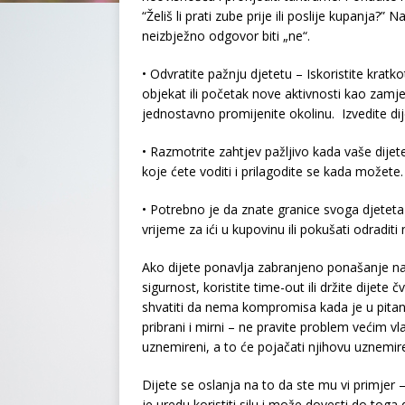
“Želiš li prati zube prije ili poslije kupanja?” N
neizbježno odgovor biti „ne“.
• Odvratite pažnju djetetu – Iskoristite krat
objekat ili početak nove aktivnosti kao zamje
jednostavno promijenite okolinu. Izvedite dij
• Razmotrite zahtjev pažljivo kada vaše dijete
koje ćete voditi i prilagodite se kada možete.
• Potrebno je da znate granice svoga djeteta
vrijeme za ići u kupovinu ili pokušati odraditi
Ako dijete ponavlja zabranjeno ponašanje nak
sigurnost, koristite time-out ili držite dijete
shvatiti da nema kompromisa kada je u pitan
pribrani i mirni – ne pravite problem većim vl
uznemireni, a to će pojačati njihovu uznemire
Dijete se oslanja na to da ste mu vi primjer
je uredu koristiti silu i može dovesti do tog