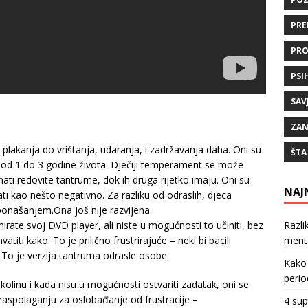
PRE
PRO
PSI
SAV
ZAN
 i plakanja do vrištanja, udaranja, i zadržavanja daha. Oni su
ŠTA
i od 1 do 3 godine života. Dječiji temperament se može
ati redovite tantrume, dok ih druga rijetko imaju. Oni su
NAJ
ti kao nešto negativno. Za razliku od odraslih, djeca
 ponašanjem.Ona još nije razvijena.
Razli
irate svoj DVD player, ali niste u mogućnosti to učiniti, bez
ment
atiti kako. To je prilično frustrirajuće – neki bi bacili
a? To je verzija tantruma odrasle osobe.
Kako 
perio
olinu i kada nisu u mogućnosti ostvariti zadatak, oni se
 raspolaganju za oslobađanje od frustracije –
4 sup