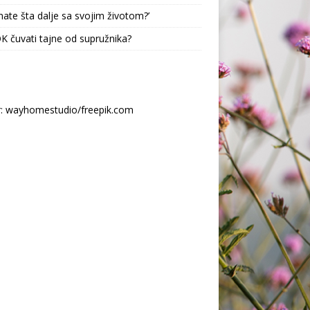
nate šta dalje sa svojim životom?’
 OK čuvati tajne od supružnika?
r: wayhomestudio/freepik.com