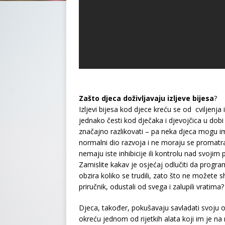
Zašto djeca doživljavaju izljeve bijesa
?
Izljevi bijesa kod djece kreću se od cviljenja
jednako česti kod dječaka i djevojčica u dob
značajno razlikovati – pa neka djeca mogu im
normalni dio razvoja i ne moraju se promatra
nemaju iste inhibicije ili kontrolu nad svojim
Zamislite kakav je osjećaj odlučiti da program
obzira koliko se trudili, zato što ne možete shv
priručnik, odustali od svega i zalupili vratim
Djeca, također, pokušavaju savladati svoju ok
okreću jednom od rijetkih alata koji im je na