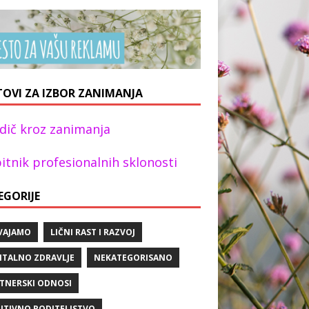
TOVI ZA IZBOR ZANIMANJA
dič kroz zanimanja
itnik profesionalnih sklonosti
EGORIJE
VAJAMO
LIČNI RAST I RAZVOJ
TALNO ZDRAVLJE
NEKATEGORISANO
TNERSKI ODNOSI
ITIVNO RODITELJSTVO