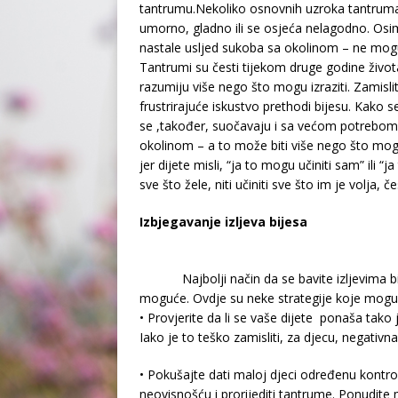
tantrumu.Nekoliko osnovnih uzroka tantruma su
umorno, gladno ili se osjeća nelagodno. Osim t
nastale usljed sukoba sa okolinom – ne mogu do
Tantrumi su česti tijekom druge godine život
razumiju više nego što mogu izraziti. Zamisl
frustrirajuće iskustvo prethodi bijesu. Kako s
se ,također, suočavaju i sa većom potrebom 
okolinom – a to može biti više nego što mogu
jer dijete misli, “ja to mogu učiniti sam” ili 
sve što žele, niti učiniti sve što im je volja, č
Izbjegavanje izljeva bijesa
Najbolji način da se bavite izljevima bije
moguće. Ovdje su neke strategije koje mog
• Provjerite da li se vaše dijete ponaša tako
Iako je to teško zamisliti, za djecu, negativn
• Pokušajte dati maloj djeci određenu kontr
neovisnošću i prorijediti tantrume. Ponudite ma