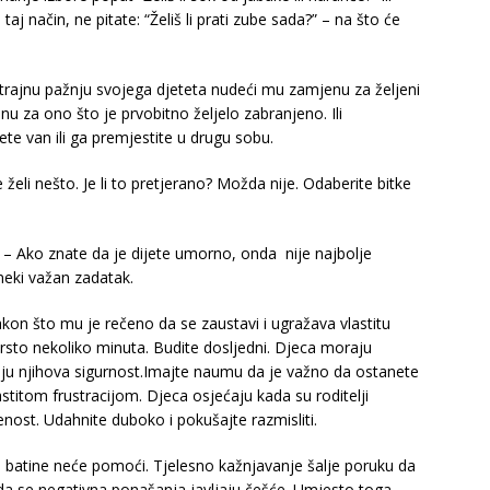
a taj način, ne pitate: “Želiš li prati zube sada?” – na što će
kotrajnu pažnju svojega djeteta nudeći mu zamjenu za željeni
nu za ono što je prvobitno željelo zabranjeno. Ili
ete van ili ga premjestite u drugu sobu.
 želi nešto. Je li to pretjerano? Možda nije. Odaberite bitke
 – Ako znate da je dijete umorno, onda nije najbolje
 neki važan zadatak.
on što mu je rečeno da se zaustavi i ugražava vlastitu
 čvrsto nekoliko minuta. Budite dosljedni. Djeca moraju
ju njihova sigurnost.Imajte naumu da je važno da ostanete
astitom frustracijom. Djeca osjećaju kada su roditelji
nost. Udahnite duboko i pokušajte razmisliti.
 – batine neće pomoći. Tjelesno kažnjavanje šalje poruku da
a da se negativna ponašanja javljaju češće. Umjesto toga,