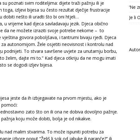
 poznati svim roditeljima: dijete traži pažnju ili je
‘Ne z
oga, izljevi bijesa su često rezultat dječije frustracije
biti nešto ili uradti što bi oni htjeli…
Je li
a, u vrijeme kad djeca savladavaju jezik. Djeca obično
ite da ne možete izraziti svoje potrebe nekome – to
e vještina govora poboljšava, i tantrumi bivaju rjeđi. Djeca
za autonomijom. Žele osjetiti neovisnost i kontrolu nad
Auto
 podnijeti. To stvara savršene uvjete za unutarnju borbu,
“ja to želim, dajte mi to.” Kad djeca otkriju da ne mogu imati
esto se dogodi izljev bijesa.
sa jeste da ih izbjegavate na prvom mjestu, ako je
u pomoći:
 jednostavno zato što on ili ona ne dobiva dovoljno pažnje.
a pažnja koju može dobiti, bolja je od nikakve.
olu nad malim stvarima. To može ispuniti potrebu za
nje izbore poput “Želiš li sok od jabuke ili naranče?” ili