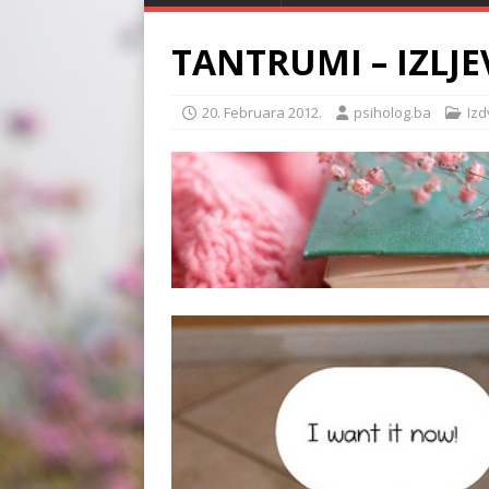
TANTRUMI – IZLJE
20. Februara 2012.
psiholog.ba
Iz