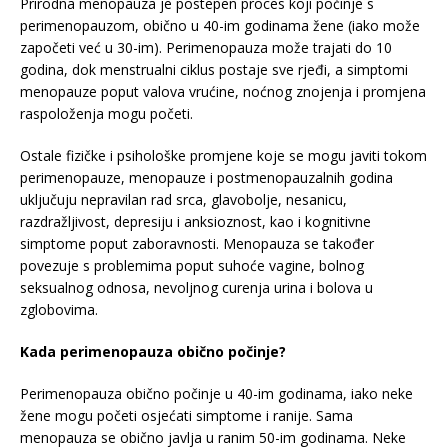
Prirodna menopauza je postepen proces koji počinje s
perimenopauzom, obično u 40-im godinama žene (iako može
započeti već u 30-im). Perimenopauza može trajati do 10
godina, dok menstrualni ciklus postaje sve rjeđi, a simptomi
menopauze poput valova vrućine, noćnog znojenja i promjena
raspoloženja mogu početi.
Ostale fizičke i psihološke promjene koje se mogu javiti tokom
perimenopauze, menopauze i postmenopauzalnih godina
uključuju nepravilan rad srca, glavobolje, nesanicu,
razdražljivost, depresiju i anksioznost, kao i kognitivne
simptome poput zaboravnosti. Menopauza se također
povezuje s problemima poput suhoće vagine, bolnog
seksualnog odnosa, nevoljnog curenja urina i bolova u
zglobovima.
Kada perimenopauza obično počinje?
Perimenopauza obično počinje u 40-im godinama, iako neke
žene mogu početi osjećati simptome i ranije. Sama
menopauza se obično javlja u ranim 50-im godinama. Neke