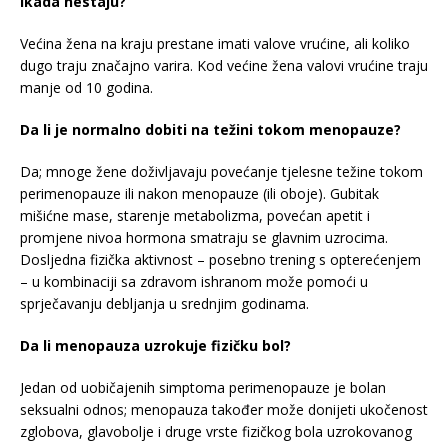
ikada nestaju?
Većina žena na kraju prestane imati valove vrućine, ali koliko
dugo traju značajno varira. Kod većine žena valovi vrućine traju
manje od 10 godina.
Da li je normalno dobiti na težini tokom menopauze?
Da; mnoge žene doživljavaju povećanje tjelesne težine tokom
perimenopauze ili nakon menopauze (ili oboje). Gubitak
mišićne mase, starenje metabolizma, povećan apetit i
promjene nivoa hormona smatraju se glavnim uzrocima.
Dosljedna fizička aktivnost – posebno trening s opterećenjem
– u kombinaciji sa zdravom ishranom može pomoći u
sprječavanju debljanja u srednjim godinama.
Da li menopauza uzrokuje fizičku bol?
Jedan od uobičajenih simptoma perimenopauze je bolan
seksualni odnos; menopauza također može donijeti ukočenost
zglobova, glavobolje i druge vrste fizičkog bola uzrokovanog