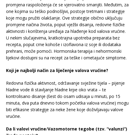
promjena raspoloženja će se vjerovatno smanjiti. Međutim, za
one kojima su teško podnošljivi, postoje tretmani i strategije
koje mogu pružiti olakšanje. Ove strategije obično uključuju
promjene načina života, poput vježbi disanja, redovne fizičke
aktivnosti i korištenja uređaja za hlađenje kod valova vrućine.
U nekim slučajevima, kratkotrajna upotreba preparata bez
recepta, poput crne kohoše i izoflavona iz soje ili dodataka
prehrani, može pomoći. Hormonska terapija i nehormonski
lijekovi dostupni su na recept za teške i ometajuće simptome.
Koji je najbolji način za liječenje valova vrućine?
Redovna fizička aktivnost, održavanje svježine tijela – pijenje
hladne vode ili stavljanje hladne krpe oko vrata – te
kontrolisano disanje (šest do osam udisaja u minuti, po 15
minuta, dva puta dnevno tokom početka valova vrućine) mogu
biti efikasne strategije za neke žene koje doživljavaju valove
vrućine.
Da li valovi vrućine
/
Vazomotorne tegobe (tzv. “valunzi”)