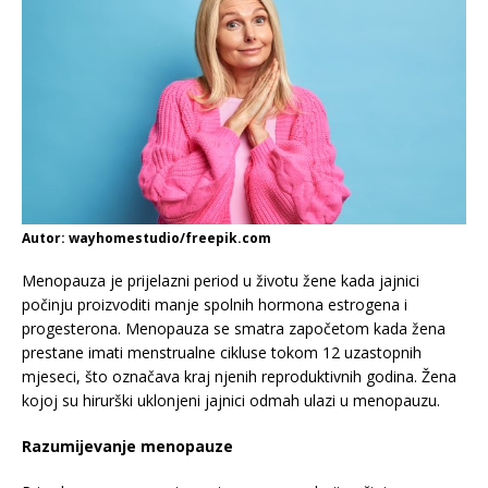
Autor: wayhomestudio/freepik.com
Menopauza je prijelazni period u životu žene kada jajnici
počinju proizvoditi manje spolnih hormona estrogena i
progesterona. Menopauza se smatra započetom kada žena
prestane imati menstrualne cikluse tokom 12 uzastopnih
mjeseci, što označava kraj njenih reproduktivnih godina. Žena
kojoj su hirurški uklonjeni jajnici odmah ulazi u menopauzu.
Razumijevanje menopauze