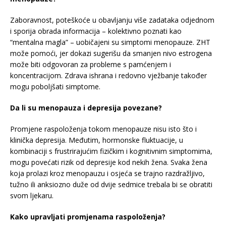
Zaboravnost, poteškoće u obavljanju više zadataka odjednom
i sporija obrada informacija – kolektivno poznati kao
“mentalna magla” – uobičajeni su simptomi menopauze. ZHT
može pomoći, jer dokazi sugerišu da smanjen nivo estrogena
može biti odgovoran za probleme s pamćenjem i
koncentracijom. Zdrava ishrana i redovno vježbanje također
mogu poboljšati simptome.
Da li su menopauza i depresija povezane?
Promjene raspoloženja tokom menopauze nisu isto što i
klinička depresija. Međutim, hormonske fluktuacije, u
kombinaciji s frustrirajućim fizičkim i kognitivnim simptomima,
mogu povećati rizik od depresije kod nekih žena. Svaka žena
koja prolazi kroz menopauzu i osjeća se trajno razdražljivo,
tužno ili anksiozno duže od dvije sedmice trebala bi se obratiti
svom ljekaru.
Kako upravljati promjenama raspoloženja?