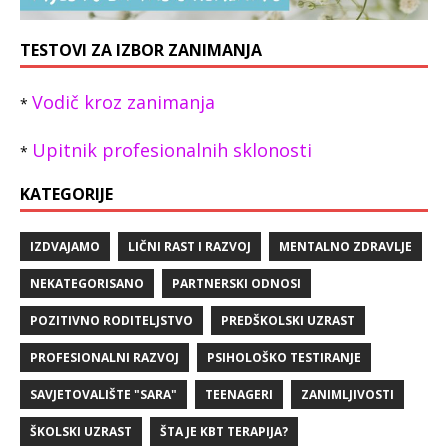
TESTOVI ZA IZBOR ZANIMANJA
Vodič kroz zanimanja
*
Upitnik profesionalnih sklonosti
*
KATEGORIJE
IZDVAJAMO
LIČNI RAST I RAZVOJ
MENTALNO ZDRAVLJE
NEKATEGORISANO
PARTNERSKI ODNOSI
POZITIVNO RODITELJSTVO
PREDŠKOLSKI UZRAST
PROFESIONALNI RAZVOJ
PSIHOLOŠKO TESTIRANJE
SAVJETOVALIŠTE "SARA"
TEENAGERI
ZANIMLJIVOSTI
ŠKOLSKI UZRAST
ŠTA JE KBT TERAPIJA?