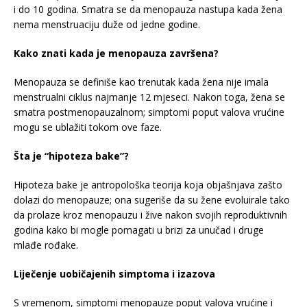
i do 10 godina. Smatra se da menopauza nastupa kada žena
nema menstruaciju duže od jedne godine.
Kako znati kada je menopauza završena?
Menopauza se definiše kao trenutak kada žena nije imala
menstrualni ciklus najmanje 12 mjeseci. Nakon toga, žena se
smatra postmenopauzalnom; simptomi poput valova vrućine
mogu se ublažiti tokom ove faze.
Šta je “hipoteza bake”?
Hipoteza bake je antropološka teorija koja objašnjava zašto
dolazi do menopauze; ona sugeriše da su žene evoluirale tako
da prolaze kroz menopauzu i žive nakon svojih reproduktivnih
godina kako bi mogle pomagati u brizi za unučad i druge
mlađe rođake.
Liječenje uobičajenih simptoma i izazova
S vremenom, simptomi menopauze poput valova vrućine i