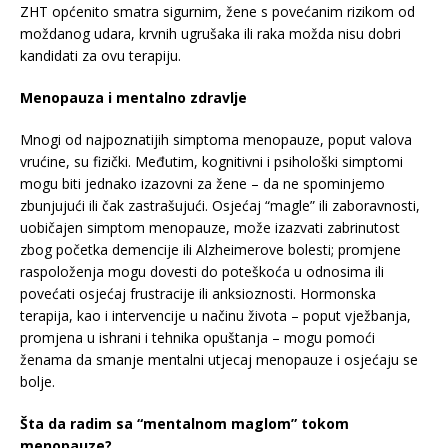
ZHT općenito smatra sigurnim, žene s povećanim rizikom od
moždanog udara, krvnih ugrušaka ili raka možda nisu dobri
kandidati za ovu terapiju.
Menopauza i mentalno zdravlje
Mnogi od najpoznatijih simptoma menopauze, poput valova
vrućine, su fizički. Međutim, kognitivni i psihološki simptomi
mogu biti jednako izazovni za žene – da ne spominjemo
zbunjujući ili čak zastrašujući. Osjećaj “magle” ili zaboravnosti,
uobičajen simptom menopauze, može izazvati zabrinutost
zbog početka demencije ili Alzheimerove bolesti; promjene
raspoloženja mogu dovesti do poteškoća u odnosima ili
povećati osjećaj frustracije ili anksioznosti. Hormonska
terapija, kao i intervencije u načinu života – poput vježbanja,
promjena u ishrani i tehnika opuštanja – mogu pomoći
ženama da smanje mentalni utjecaj menopauze i osjećaju se
bolje.
Šta da radim sa “mentalnom maglom” tokom
menopauze?