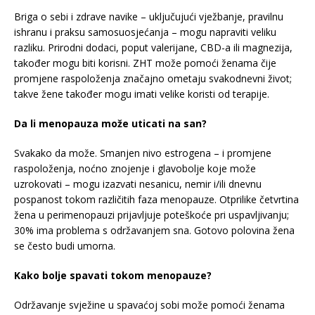
Briga o sebi i zdrave navike – uključujući vježbanje, pravilnu
ishranu i praksu samosuosjećanja – mogu napraviti veliku
razliku. Prirodni dodaci, poput valerijane, CBD-a ili magnezija,
također mogu biti korisni. ZHT može pomoći ženama čije
promjene raspoloženja značajno ometaju svakodnevni život;
takve žene također mogu imati velike koristi od terapije.
Da li menopauza može uticati na san?
Svakako da može. Smanjen nivo estrogena – i promjene
raspoloženja, noćno znojenje i glavobolje koje može
uzrokovati – mogu izazvati nesanicu, nemir i/ili dnevnu
pospanost tokom različitih faza menopauze. Otprilike četvrtina
žena u perimenopauzi prijavljuje poteškoće pri uspavljivanju;
30% ima problema s održavanjem sna. Gotovo polovina žena
se često budi umorna.
Kako bolje spavati tokom menopauze?
Održavanje svježine u spavaćoj sobi može pomoći ženama