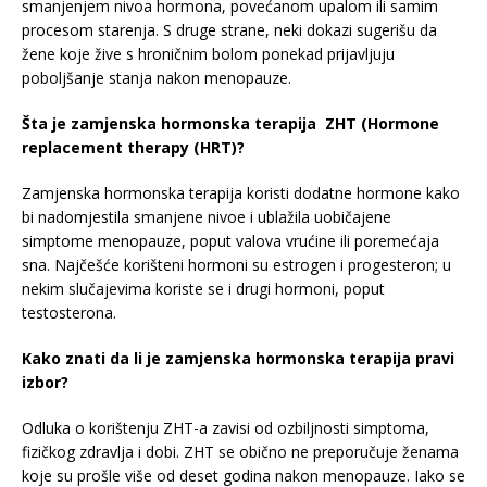
smanjenjem nivoa hormona, povećanom upalom ili samim
procesom starenja. S druge strane, neki dokazi sugerišu da
žene koje žive s hroničnim bolom ponekad prijavljuju
poboljšanje stanja nakon menopauze.
Šta je zamjenska hormonska terapija ZHT (Hormone
replacement therapy (HRT)?
Zamjenska hormonska terapija koristi dodatne hormone kako
bi nadomjestila smanjene nivoe i ublažila uobičajene
simptome menopauze, poput valova vrućine ili poremećaja
sna. Najčešće korišteni hormoni su estrogen i progesteron; u
nekim slučajevima koriste se i drugi hormoni, poput
testosterona.
Kako znati da li je zamjenska hormonska terapija pravi
izbor?
Odluka o korištenju ZHT-a zavisi od ozbiljnosti simptoma,
fizičkog zdravlja i dobi. ZHT se obično ne preporučuje ženama
koje su prošle više od deset godina nakon menopauze. Iako se