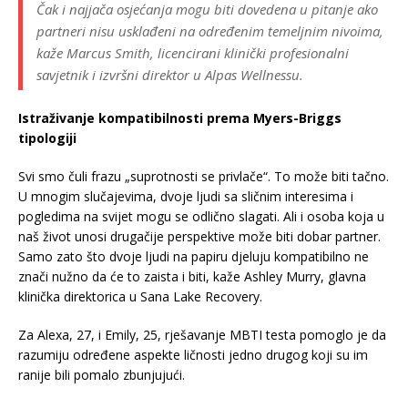
Čak i najjača osjećanja mogu biti dovedena u pitanje ako
partneri nisu usklađeni na određenim temeljnim nivoima,
kaže Marcus Smith, licencirani klinički profesionalni
savjetnik i izvršni direktor u Alpas Wellnessu.
Istraživanje kompatibilnosti prema Myers-Briggs
tipologiji
Svi smo čuli frazu „suprotnosti se privlače“. To može biti tačno.
U mnogim slučajevima, dvoje ljudi sa sličnim interesima i
pogledima na svijet mogu se odlično slagati. Ali i osoba koja u
naš život unosi drugačije perspektive može biti dobar partner.
Samo zato što dvoje ljudi na papiru djeluju kompatibilno ne
znači nužno da će to zaista i biti, kaže Ashley Murry, glavna
klinička direktorica u Sana Lake Recovery.
Za Alexa, 27, i Emily, 25, rješavanje MBTI testa pomoglo je da
razumiju određene aspekte ličnosti jedno drugog koji su im
ranije bili pomalo zbunjujući.