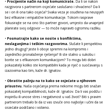
•
Procijenite način na koji komunicirate.
Da li se nakon
razgovora s partnerom osjećate saslušano i shvaćeno? Da li
se i on ili ona tako osjeća? Svaka veza je osuđena na neuspjeh
bez efikasne i empatične komunikacije. Tokom rasprave
fokusirajte se na ono što partner govori, umjesto da unaprijed
planirate svoj odgovor — to može napraviti ogromnu razliku.
•
Posmatrajte kako se nosite s konfliktima,
neslaganjima i teškim razgovorima.
Slušate li perspektivu
jedno drugog? Jeste li oboje spremni na kompromis i
zajedničko pronalaženje rješenja? Ili ste stalno u sukobu i
borite se s efikasnom komunikacijom? To mogu biti dobri
pokazatelji koliko ste kompatibilni kada je riječ o suočavanju s
izazovima kao tim, kaže dr. Ignatov.
•
Obratite pažnju na to kako se osjećate u njihovom
prisustvu.
Naša osjećanja prema nekome mogu biti snažan
pokazatelj kompatibilnosti, kaže dr. Ignatov. Da li vas podižu i
inspirišu ili unose stres i negativnost u vaš život? Biti s pravim
partnerom trebalo bi da iz vas izvuče ono najbolje i učini da se
osjećate podržano i voljeno.