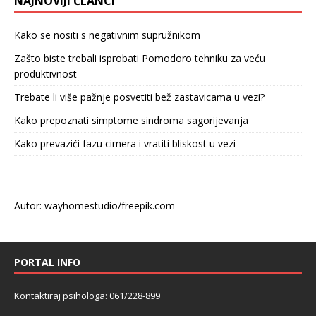
NAJNOVIJI ČLANCI
Kako se nositi s negativnim supružnikom
Zašto biste trebali isprobati Pomodoro tehniku za veću
produktivnost
Trebate li više pažnje posvetiti bež zastavicama u vezi?
Kako prepoznati simptome sindroma sagorijevanja
Kako prevazići fazu cimera i vratiti bliskost u vezi
Autor: wayhomestudio/freepik.com
PORTAL INFO
Kontaktiraj psihologa: 061/228-899