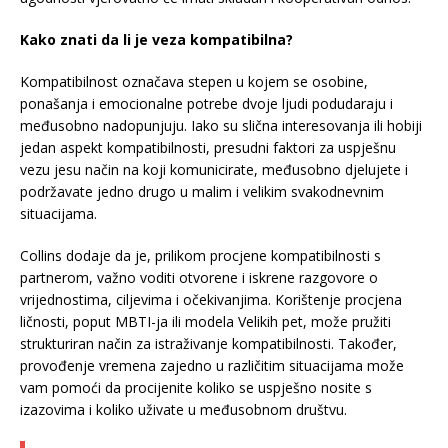
Kako znati da li je veza kompatibilna?
Kompatibilnost označava stepen u kojem se osobine,
ponašanja i emocionalne potrebe dvoje ljudi podudaraju i
međusobno nadopunjuju. Iako su slična interesovanja ili hobiji
jedan aspekt kompatibilnosti, presudni faktori za uspješnu
vezu jesu način na koji komunicirate, međusobno djelujete i
podržavate jedno drugo u malim i velikim svakodnevnim
situacijama.
Collins dodaje da je, prilikom procjene kompatibilnosti s
partnerom, važno voditi otvorene i iskrene razgovore o
vrijednostima, ciljevima i očekivanjima. Korištenje procjena
ličnosti, poput MBTI-ja ili modela Velikih pet, može pružiti
strukturiran način za istraživanje kompatibilnosti. Također,
provođenje vremena zajedno u različitim situacijama može
vam pomoći da procijenite koliko se uspješno nosite s
izazovima i koliko uživate u međusobnom društvu.