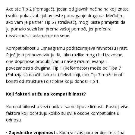
Ako ste Tip 2 (Pomagač), jedan od glavnih načina na koji znate
i volite pokazivati ljubav jeste pomaganje drugima. Međutim,
ako vam je partner Tip 5 (Istraživač), mogli biste primijetiti da
je pomalo suzdržan prema vašoj pomoći, jer preferira
nezavisnost i oslanjanje na sebe.
Kompatibilnost u Enneagramu podrazumijeva ravnotežu i rast.
Riječ je o prepoznavanju da, iako razlike mogu biti izazovne,
one doprinose produbljivanju našeg razumijevanja i
povezanosti s drugima. Tip 1 (Reformator) može od Tipa 7
(Entuzijast) naučiti kako biti fleksibilniji, dok Tip 7 može imati
koristi od strukture i discipline koju donosi Tip 1.
Koji faktori utiču na kompatibilnost?
Kompatibilnost u vezi nadilazi same tipove ličnosti. Postoji više
faktora koji određuju koliko su dvije osobe kompatibilne u
odnosu.
•
Zajedničke vrijednosti:
Kada vi i vaš partner dijelite slična