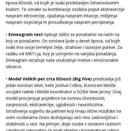
tipova ličnosti, od kojih je svaki predstavljen četveroslovnim
kodom. Te oznake su kombinacije osobina poput ekstraverzije
naspram introverzije, opažanja naspram intuicije, mišljenja
naspram osjećanja te prosuđivanja naspram percipiranja.
•
Enneagram test
ispituje zašto se ponašamo na način na
koji se ponašamo. On svrstava ljude u devet tipova, od kojih
svaki ima svoje temeljne želje, strahove i razvojne puteve. Za
razliku od MBTI-ja, koji je usmjeren na vanjska ponašanja,
Enneagram istražuje naše unutrašnje motive i emocionalne
obrasce.
•
Model Velikih pet crta ličnosti (Big Five)
predstavlja još
jedan koristan okvir, kaže Joshua Collins, licencirani klinički
socijalni radnik i klinički koordinator u SOBA New Jersey. Ovaj
model procjenjuje pojedince na osnovu otvorenosti,
savjesnosti, ekstraverzije, ugodnosti i neuroticizma.
Istraživanja sugerišu da partneri koji imaju slične rezultate na
ovim osobinama često doživljavaju veći nivo zadovoljstva i
stabilnosti u vezi. Na primjer, dvije osobe s visokom razinom
ugodnosti vjerovatno će imati skladan i kooperativan odnos.