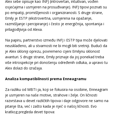
Alex sebe opisuje kao INFJ (introvertan, intuitivan, vođen
osjećajima i usmjeren na prosuđivanje). INFJ tipovi poznati su
po empatiji, promišljenosti i organiziranosti. S druge strane,
Emily je ESTP (ekstrovertna, usmjerena na opažanje,
razmišljanje i percipiranje) i često je energičnija, spontanija i
prilagodljivija od Alexa.
Na papiru, partnerstvo između INFJ i ESTP tipa može djelovati
neusklađeno, ali u stvarnosti ne bi mogli biti sretniji. Budući da
je Alex skloniji oprezu, povremeno cijeni Emilynu sklonost
avanturi. S druge strane, Emily priznaje da joj ponekad treba
više introspekcije pri donošenju određenih odluka, a upravo tu
Alex dolazi do izražaja.
Analiza kompatibilnosti prema Enneagramu
Za razliku od MBTI-ja, koji se fokusira na osobine, Enneagram
je usmjeren na naše motive, strahove i želje. On ličnosti
razvrstava u devet različitih tipova i daje odgovore ne samo na
pitanje šta, već i zašto kada je riječ o našoj ličnosti. Evo
kratkog pregleda devet tipova: