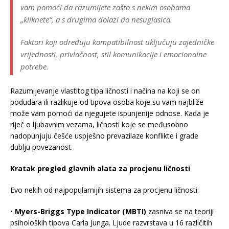
vam pomoći da razumijete zašto s nekim osobama
„kliknete“, a s drugima dolazi do nesuglasica.
Faktori koji određuju kompatibilnost uključuju zajedničke
vrijednosti, privlačnost, stil komunikacije i emocionalne
potrebe.
Razumijevanje vlastitog tipa ličnosti i načina na koji se on
podudara ili razlikuje od tipova osoba koje su vam najbliže
može vam pomoći da njegujete ispunjenije odnose. Kada je
riječ o ljubavnim vezama, ličnosti koje se međusobno
nadopunjuju češće uspješno prevazilaze konflikte i grade
dublju povezanost.
Kratak pregled glavnih alata za procjenu ličnosti
Evo nekih od najpopularnijih sistema za procjenu ličnosti:
•
Myers-Briggs Type Indicator (MBTI)
zasniva se na teoriji
psiholoških tipova Carla Junga. Ljude razvrstava u 16 različitih