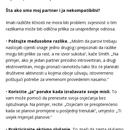
Šta ako smo moj partner i ja nekompatibilni?
Imati različite ličnosti ne mora biti problem; svjesnost o tim
razlikama može biti odlična prilika za unapređenje odnosa.
•
Poštujte međusobne razlike.
„Mislim da parovi trebaju
nastojati cijeniti snage jedno drugog i prepoznati da razlike
mogu biti prilike za rast, a ne izvor sukoba“, kaže Smith. „Na
primjer, ako je jedan partner prirodno introvertiran, a drugi
ekstrovertiran, mogu pronaći ravnotežu tako što će planirati
društvene aktivnosti u kojima oboje uživaju, istovremeno
poštujući potrebe za vremenom provedenim nasamo.“
•
Koristite „ja“ poruke kada izražavate svoje misli.
To
vam može pomoći da prenesete svoja osjećanja bez
optuživanja. Na primjer, recite: „Osjećam se preopterećeno
kada se planovi promijene u posljednji trenutak“, umjesto: „Ti
uvijek mijenjaš planove.“
•
Prakticirajte aktivno slušanje.
To znači da zaista slušamo