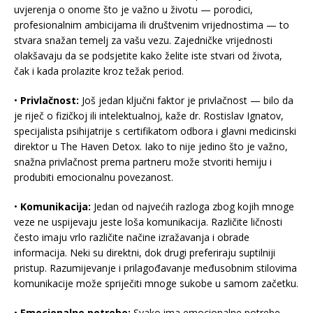
uvjerenja o onome što je važno u životu — porodici,
profesionalnim ambicijama ili društvenim vrijednostima — to
stvara snažan temelj za vašu vezu. Zajedničke vrijednosti
olakšavaju da se podsjetite kako želite iste stvari od života,
čak i kada prolazite kroz težak period.
•
Privlačnost:
Još jedan ključni faktor je privlačnost — bilo da
je riječ o fizičkoj ili intelektualnoj, kaže dr. Rostislav Ignatov,
specijalista psihijatrije s certifikatom odbora i glavni medicinski
direktor u The Haven Detox. Iako to nije jedino što je važno,
snažna privlačnost prema partneru može stvoriti hemiju i
produbiti emocionalnu povezanost.
•
Komunikacija:
Jedan od najvećih razloga zbog kojih mnoge
veze ne uspijevaju jeste loša komunikacija. Različite ličnosti
često imaju vrlo različite načine izražavanja i obrade
informacija. Neki su direktni, dok drugi preferiraju suptilniji
pristup. Razumijevanje i prilagođavanje međusobnim stilovima
komunikacije može spriječiti mnoge sukobe u samom začetku.
•
Emocionalne potrebe:
Svako ima emocionalne potrebe