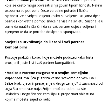
koje se često mogu povezati s njegovim tipom ličnosti. Nekim
osobama su potrebne česte verbalne potvrde i fizička
nježnost. Žele vidjeti i osjetiti koliko su voljene. Drugima djela
pažnje i konkretna pomoć znače najviše na svijetu. Suština je u
tome da naučite šta čini da se vaš partner osjeća voljeno i
cijenjeno te da te potrebe dosljedno ispunjavate.
Savjeti za utvrđivanje da li ste vi i vaš partner
kompatibilni
Postoje praktični koraci koje možete poduzeti kako biste
procijenili jeste li vi i vaš partner kompatibilni.
•
Vodite otvorene razgovore o svojim temeljnim
vrijednostima.
Šta je zaista važno svakome od vas? Da li
želite brak, djecu ili preseljenje u drugu zemlju? U zavisnosti od
toga šta smatrate najvažnijim, možete otkriti da ste
usklađeniji nego što ste zamišljali ili prepoznati oblasti na
kojima možete zajedno raditi.