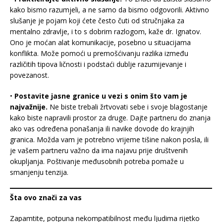
kako bismo razumjeli, a ne samo da bismo odgovorili. Aktivno
slušanje je pojam koji ćete često čuti od stručnjaka za
mentalno zdravlje, i to s dobrim razlogom, kaže dr. Ignatov.
Ono je moćan alat komunikacije, posebno u situacijama
konflikta. Može pomoći u premošćivanju razlika između
različitih tipova ličnosti i podstaći dublje razumijevanje i
povezanost.
•
Postavite jasne granice u vezi s onim što vam je
najvažnije.
Ne biste trebali žrtvovati sebe i svoje blagostanje
kako biste napravili prostor za druge. Dajte partneru do znanja
ako vas određena ponašanja ili navike dovode do krajnjih
granica. Možda vam je potrebno vrijeme tišine nakon posla, ili
je vašem partneru važno da ima najavu prije društvenih
okupljanja. Poštivanje međusobnih potreba pomaže u
smanjenju tenzija.
Šta ovo znači za vas
Zapamtite, potpuna nekompatibilnost među ljudima rijetko