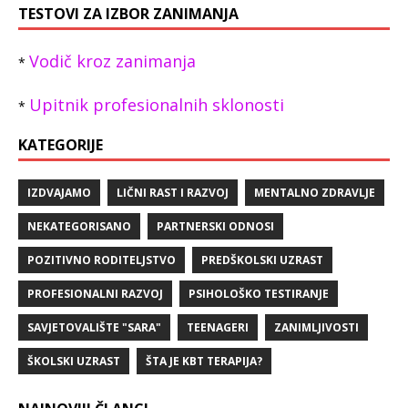
TESTOVI ZA IZBOR ZANIMANJA
Vodič kroz zanimanja
*
Upitnik profesionalnih sklonosti
*
KATEGORIJE
IZDVAJAMO
LIČNI RAST I RAZVOJ
MENTALNO ZDRAVLJE
NEKATEGORISANO
PARTNERSKI ODNOSI
POZITIVNO RODITELJSTVO
PREDŠKOLSKI UZRAST
PROFESIONALNI RAZVOJ
PSIHOLOŠKO TESTIRANJE
SAVJETOVALIŠTE "SARA"
TEENAGERI
ZANIMLJIVOSTI
ŠKOLSKI UZRAST
ŠTA JE KBT TERAPIJA?