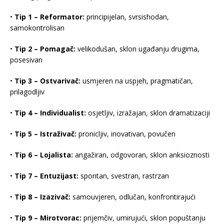
•
Tip 1 – Reformator:
principijelan, svrsishodan,
samokontrolisan
•
Tip 2 – Pomagač:
velikodušan, sklon ugađanju drugima,
posesivan
•
Tip 3 – Ostvarivač:
usmjeren na uspjeh, pragmatičan,
prilagodljiv
•
Tip 4 – Individualist:
osjetljiv, izražajan, sklon dramatizaciji
•
Tip 5 – Istraživač:
pronicljiv, inovativan, povučen
•
Tip 6 – Lojalista:
angažiran, odgovoran, sklon anksioznosti
•
Tip 7 – Entuzijast:
spontan, svestran, rastrzan
•
Tip 8 – Izazivač:
samouvjeren, odlučan, konfrontirajući
•
Tip 9 – Mirotvorac:
prijemčiv, umirujući, sklon popuštanju