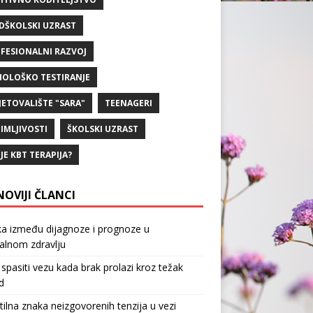
DŠKOLSKI UZRAST
FESIONALNI RAZVOJ
HOLOŠKO TESTIRANJE
JETOVALIŠTE "SARA"
TEENAGERI
IMLJIVOSTI
ŠKOLSKI UZRAST
 JE KBT TERAPIJA?
NOVIJI ČLANCI
ka između dijagnoze i prognoze u
alnom zdravlju
spasiti vezu kada brak prolazi kroz težak
d
tilna znaka neizgovorenih tenzija u vezi