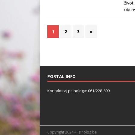
život
obuhv
1
2
3
»
PORTAL INFO
Kontaktiraj psihologa: 061/228-899
Copyright 2024 - Psiholog.ba