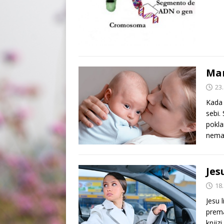
Ma
23.
Kada 
sebi.
pokla
nema
Jes
18.
Jesu 
prema
knjiz