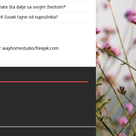
nate šta dalje sa svojim životom?’
 OK čuvati tajne od supružnika?
r: wayhomestudio/freepik.com