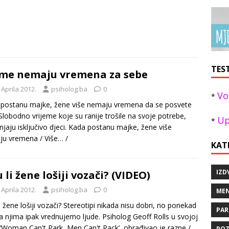
TES
me nemaju vremena za sebe
 Aprila 2012.
psiholog.ba
0
Vo
*
postanu majke, žene više nemaju vremena da se posvete
 Slobodno vrijeme koje su ranije trošile na svoje potrebe,
Up
*
njaju isključivo djeci. Kada postanu majke, žene više
ju vremena
/ Više… /
KAT
IZD
u li žene lošiji vozači? (VIDEO)
 Aprila 2012.
psiholog.ba
0
MEN
li žene lošiji vozači? Stereotipi nikada nisu dobri, no ponekad
PAR
 njima ipak vrednujemo ljude. Psiholog Geoff Rolls u svojoj
i ‘Woman Can't Park, Men Can't Pack’, obrađivao je razne
/
POZ