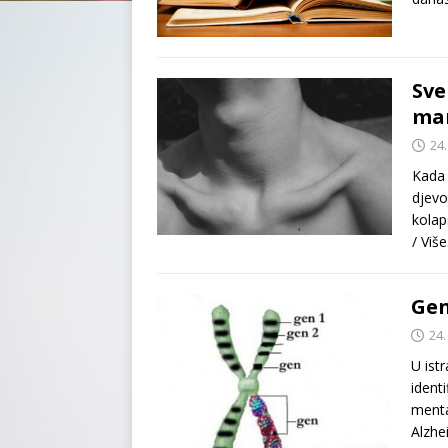
Sve
ma
24.
Kada 
djevo
kolap
/ Viš
Gen
24.
U ist
identi
menta
Alzhe