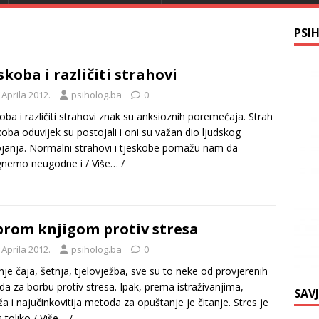
PSI
skoba i različiti strahovi
 Aprila 2012.
psiholog.ba
0
oba i različiti strahovi znak su anksioznih poremećaja. Strah
skoba oduvijek su postojali i oni su važan dio ljudskog
janja. Normalni strahovi i tjeskobe pomažu nam da
egnemo neugodne i
/ Više… /
rom knjigom protiv stresa
 Aprila 2012.
psiholog.ba
0
anje čaja, šetnja, tjelovježba, sve su to neke od provjerenih
a za borbu protiv stresa. Ipak, prema istraživanjima,
SAV
ža i najučinkovitija metoda za opuštanje je čitanje. Stres je
 toliko
/ Više… /