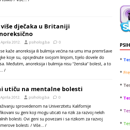
 više dječaka u Britaniji
noreksično
 Aprila 2012.
psiholog.ba
0
PSI
se kaže anoreksija ili bulimija većina na umu ima premršave
jke koje su, opsjednute svojom linijom, tijelo dovele do
Tes
*
sa. Međutim, anoreksija i bulimija nisu “ženska” bolest, a to
e… /
Fre
*
Tes
*
i utiču na mentalne bolesti
 Aprila 2012.
psiholog.ba
0
Te
*
raživanju sprovedenom na Univerzitetu Kalifornije
Tes
*
fikovani su geni koji mogu uticati na rizik za razvoj nekih
lnih bolesti. Ovi geni su povezani i sa rizikom za razvoj
Tes
*
imerove bolesti.
/ Više… /