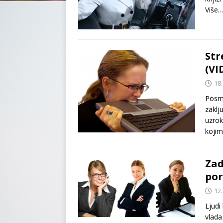
Više…
Str
(VI
18.
Posma
zaklj
uzrok
kojim
Zad
por
12.
Ljudi
vlada