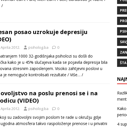
 /
PRE
PRO
esan posao uzrokuje depresiju
PSI
DEO)
SAV
 Aprila 2012.
psiholog.ba
0
ZAN
tranjem 1000 32-godišnjaka psiholozi su došli do
učka kako je u 45% slučajeva kada se pojavila depresija bila
ŠTA
ovana stresnim zaposlenjem. Visoko zahtjevni poslovi u
a je nemoguće kontrolisati rezultate
/ Više… /
NAJ
ovoljstvo na poslu prenosi se i na
Razli
ment
odicu (VIDEO)
Kako 
 Aprila 2012.
psiholog.ba
0
perio
 koji su zadovoljni svojim poslom te rade u okružju gdje
 ugodna atmosfera takvo raspoloženje prenose i u privatni
4 sup