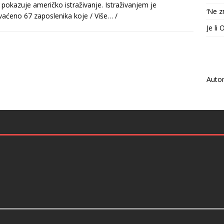
, pokazuje američko istraživanje. Istraživanjem je
‘Ne z
aćeno 67 zaposlenika koje
/ Više… /
Je li
Auto