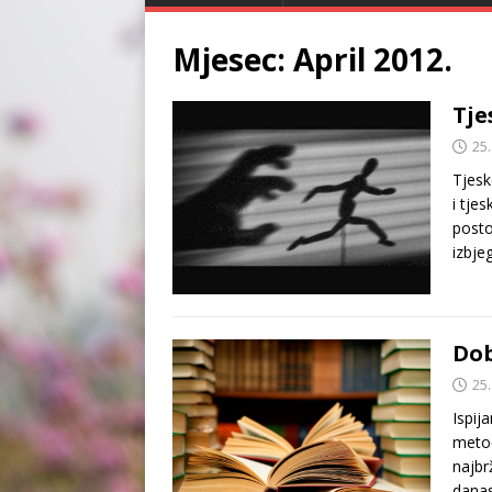
Mjesec:
April 2012.
Tje
25.
Tjesk
i tje
posto
izbj
Dob
25.
Ispij
metod
najbr
danas