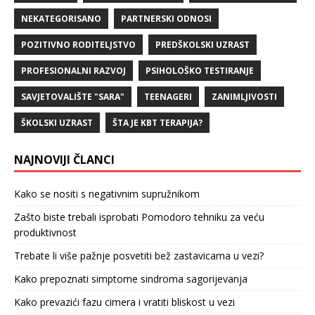
NEKATEGORISANO
PARTNERSKI ODNOSI
POZITIVNO RODITELJSTVO
PREDŠKOLSKI UZRAST
PROFESIONALNI RAZVOJ
PSIHOLOŠKO TESTIRANJE
SAVJETOVALIŠTE "SARA"
TEENAGERI
ZANIMLJIVOSTI
ŠKOLSKI UZRAST
ŠTA JE KBT TERAPIJA?
NAJNOVIJI ČLANCI
Kako se nositi s negativnim supružnikom
Zašto biste trebali isprobati Pomodoro tehniku za veću
produktivnost
Trebate li više pažnje posvetiti bež zastavicama u vezi?
Kako prepoznati simptome sindroma sagorijevanja
Kako prevazići fazu cimera i vratiti bliskost u vezi