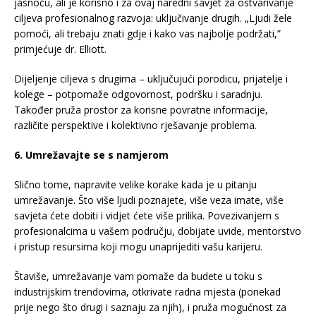
jasnoću, ali je korisno i za ovaj naredni savjet za ostvarivanje
ciljeva profesionalnog razvoja: uključivanje drugih. „Ljudi žele
pomoći, ali trebaju znati gdje i kako vas najbolje podržati,”
primjećuje dr. Elliott.
Dijeljenje ciljeva s drugima – uključujući porodicu, prijatelje i
kolege – potpomaže odgovornost, podršku i saradnju.
Također pruža prostor za korisne povratne informacije,
različite perspektive i kolektivno rješavanje problema.
6. Umrežavajte se s namjerom
Slično tome, napravite velike korake kada je u pitanju
umrežavanje. Što više ljudi poznajete, više veza imate, više
savjeta ćete dobiti i vidjet ćete više prilika. Povezivanjem s
profesionalcima u vašem području, dobijate uvide, mentorstvo
i pristup resursima koji mogu unaprijediti vašu karijeru.
Štaviše, umrežavanje vam pomaže da budete u toku s
industrijskim trendovima, otkrivate radna mjesta (ponekad
prije nego što drugi i saznaju za njih), i pruža mogućnost za