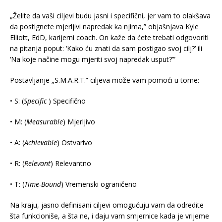
„Želite da vaši ciljevi budu jasni i specifični, jer vam to olakšava
da postignete mjerljivi napredak ka njima,” objašnjava Kyle
Elliott, EdD, karijerni coach. On kaže da ćete trebati odgovoriti
na pitanja poput: ‘Kako ću znati da sam postigao svoj cilj?’ ili
‘Na koje načine mogu mjeriti svoj napredak usput?’”
Postavljanje „S.M.A.R.T.” ciljeva može vam pomoći u tome:
• S: (
Specific
) Specifično
• M: (
Measurable
) Mjerljivo
• A: (
Achievable
) Ostvarivo
• R: (
Relevant
) Relevantno
• T: (
Time-Bound
) Vremenski ograničeno
Na kraju, jasno definisani ciljevi omogućuju vam da odredite
šta funkcioniše, a šta ne, i daju vam smjernice kada je vrijeme