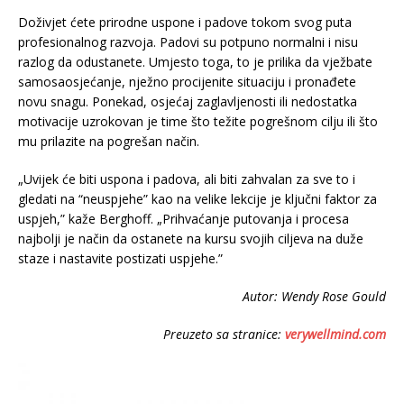
Doživjet ćete prirodne uspone i padove tokom svog puta
profesionalnog razvoja. Padovi su potpuno normalni i nisu
razlog da odustanete. Umjesto toga, to je prilika da vježbate
samosaosjećanje, nježno procijenite situaciju i pronađete
novu snagu. Ponekad, osjećaj zaglavljenosti ili nedostatka
motivacije uzrokovan je time što težite pogrešnom cilju ili što
mu prilazite na pogrešan način.
„Uvijek će biti uspona i padova, ali biti zahvalan za sve to i
gledati na “neuspjehe” kao na velike lekcije je ključni faktor za
uspjeh,” kaže Berghoff. „Prihvaćanje putovanja i procesa
najbolji je način da ostanete na kursu svojih ciljeva na duže
staze i nastavite postizati uspjehe.”
Autor: Wendy Rose Gould
Preuzeto sa stranice:
verywellmind.com