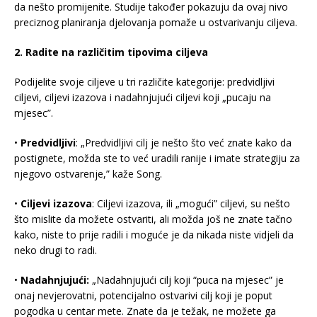
da nešto promijenite. Studije također pokazuju da ovaj nivo
preciznog planiranja djelovanja pomaže u ostvarivanju ciljeva.
2. Radite na različitim tipovima ciljeva
Podijelite svoje ciljeve u tri različite kategorije: predvidljivi
ciljevi, ciljevi izazova i nadahnjujući ciljevi koji „pucaju na
mjesec”.
•
Predvidljivi
: „Predvidljivi cilj je nešto što već znate kako da
postignete, možda ste to već uradili ranije i imate strategiju za
njegovo ostvarenje,” kaže Song.
•
Ciljevi izazova
: Ciljevi izazova, ili „mogući” ciljevi, su nešto
što mislite da možete ostvariti, ali možda još ne znate tačno
kako, niste to prije radili i moguće je da nikada niste vidjeli da
neko drugi to radi.
•
Nadahnjujući:
„Nadahnjujući cilj koji “puca na mjesec” je
onaj nevjerovatni, potencijalno ostvarivi cilj koji je poput
pogodka u centar mete. Znate da je težak, ne možete ga