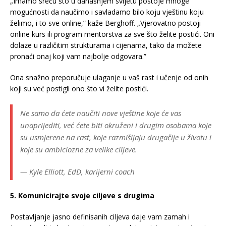
„Imamo sreću što u današnjem svijetu postoje mnoge
mogućnosti da naučimo i savladamo bilo koju vještinu koju
želimo, i to sve online,” kaže Berghoff. „Vjerovatno postoji
online kurs ili program mentorstva za sve što želite postići. Oni
dolaze u različitim strukturama i cijenama, tako da možete
pronaći onaj koji vam najbolje odgovara.”
Ona snažno preporučuje ulaganje u vaš rast i učenje od onih
koji su već postigli ono što vi želite postići.
Ne samo da ćete naučiti nove vještine koje će vas
unaprijediti, već ćete biti okruženi i drugim osobama koje
su usmjerene na rast, koje razmišljaju drugačije u životu i
koje su ambiciozne za velike ciljeve.
— Kyle Elliott, EdD, karijerni coach
5. Komunicirajte svoje ciljeve s drugima
Postavljanje jasno definisanih ciljeva daje vam zamah i