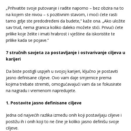
„Prihvatite svoje putovanje i radite naporno – bez obzira na to
na kojem ste nivou – s pozitivnim stavom, i moći ćete rasti
tamo gdje ste predodređeni da budete,” kaže ona. „Ako uložite
sav trud, nema granica koliko daleko možete stići. Privući ćete
prilike koje želite i imati hrabrost i vještine da iskoristite te
prilike kada se pojave.”
7 stručnih savjeta za postavljanje i ostvarivanje ciljeva u
karijeri
Da biste postigli uspjeh u svojoj karijeri, ključno je postaviti
jasno definisane ciljeve. Ovo vam daje smjernice prema
kojima trebate stremiti, omogućavajući vam da se fokusirate
na nagradu i vremenom napredujete.
1. Postavite jasno definisane ciljeve
Jedna od najvećih razlika između onih koji postavljaju ciljeve i
postižu ih i onih koji to ne čine je koliko jasno definišu svoje
ciljeve.