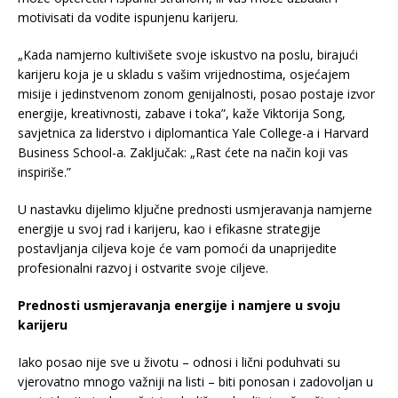
motivisati da vodite ispunjenu karijeru.
„Kada namjerno kultivišete svoje iskustvo na poslu, birajući
karijeru koja je u skladu s vašim vrijednostima, osjećajem
misije i jedinstvenom zonom genijalnosti, posao postaje izvor
energije, kreativnosti, zabave i toka”, kaže Viktorija Song,
savjetnica za liderstvo i diplomantica Yale College-a i Harvard
Business School-a. Zaključak: „Rast ćete na način koji vas
inspiriše.”
U nastavku dijelimo ključne prednosti usmjeravanja namjerne
energije u svoj rad i karijeru, kao i efikasne strategije
postavljanja ciljeva koje će vam pomoći da unaprijedite
profesionalni razvoj i ostvarite svoje ciljeve.
Prednosti usmjeravanja energije i namjere u svoju
karijeru
Iako posao nije sve u životu – odnosi i lični poduhvati su
vjerovatno mnogo važniji na listi – biti ponosan i zadovoljan u