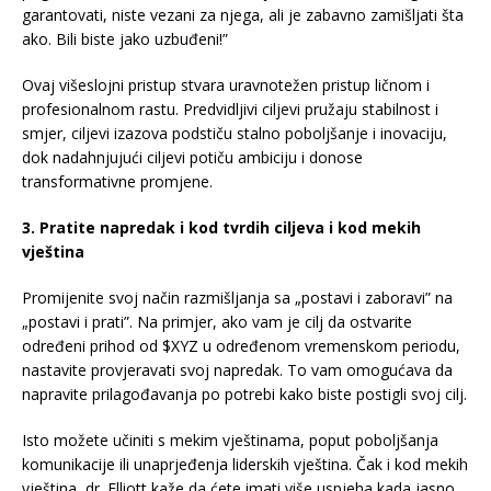
garantovati, niste vezani za njega, ali je zabavno zamišljati šta
ako. Bili biste jako uzbuđeni!”
Ovaj višeslojni pristup stvara uravnotežen pristup ličnom i
profesionalnom rastu. Predvidljivi ciljevi pružaju stabilnost i
smjer, ciljevi izazova podstiču stalno poboljšanje i inovaciju,
dok nadahnjujući ciljevi potiču ambiciju i donose
transformativne promjene.
3. Pratite napredak i kod tvrdih ciljeva i kod mekih
vještina
Promijenite svoj način razmišljanja sa „postavi i zaboravi” na
„postavi i prati”. Na primjer, ako vam je cilj da ostvarite
određeni prihod od $XYZ u određenom vremenskom periodu,
nastavite provjeravati svoj napredak. To vam omogućava da
napravite prilagođavanja po potrebi kako biste postigli svoj cilj.
Isto možete učiniti s mekim vještinama, poput poboljšanja
komunikacije ili unaprjeđenja liderskih vještina. Čak i kod mekih
vještina, dr. Elliott kaže da ćete imati više uspjeha kada jasno