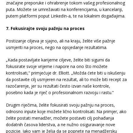
značajne preporuke i ohrabrenje tokom vašeg profesionalnog
puta. Možete se umrežavati na konferencijama, u kancelariji,
putem platformi poput LinkedIn-a, te na lokalnim događajima.
7. Fokusirajte svoju pažnju na proces
Postizanje ciljeva je sjajno, ali na kraju, želite više pažnje
usmjeriti na proces, nego na opsjedanje rezultatima.
„Kada postavljate karijerne ciljeve, želite biti sigurni da
fokusirate svoje vrijeme i napore na ono što možete
kontrolisati,” primjećuje dr. Elliott. „Možda ćete biti u iskušenju
da postavite cilj usmjeren na rezultat, ali to može biti recept za
razočarenje, jer su rezultati često izvan naše kontrole,
posebno kada je riječ o profesionalnom razvoju i rastu.”
Drugim riječima, želite fokusirati svoju pažnju na proces,
odnosno inpute koje možete lično kontrolisati. Na primjer, ako
želite postati menadžer, možete postaviti cilj pohađanja
dodatnih časova liderstva, a ne nužno osiguravanje nove
pozicije. Iako vam je želja da se popnete na menadžersku