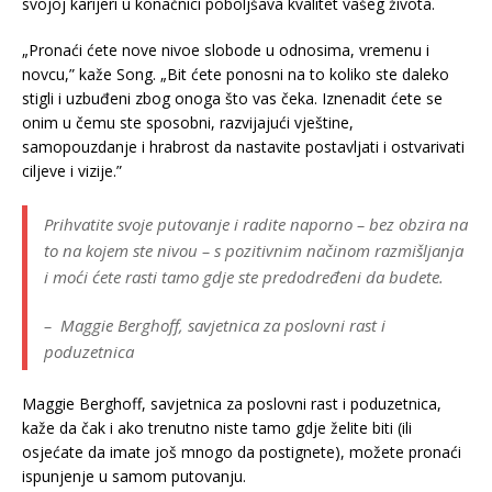
svojoj karijeri u konačnici poboljšava kvalitet vašeg života.
„Pronaći ćete nove nivoe slobode u odnosima, vremenu i
novcu,” kaže Song. „Bit ćete ponosni na to koliko ste daleko
stigli i uzbuđeni zbog onoga što vas čeka. Iznenadit ćete se
onim u čemu ste sposobni, razvijajući vještine,
samopouzdanje i hrabrost da nastavite postavljati i ostvarivati
ciljeve i vizije.”
Prihvatite svoje putovanje i radite naporno – bez obzira na
to na kojem ste nivou – s pozitivnim načinom razmišljanja
i moći ćete rasti tamo gdje ste predodređeni da budete.
– Maggie Berghoff, savjetnica za poslovni rast i
poduzetnica
Maggie Berghoff, savjetnica za poslovni rast i poduzetnica,
kaže da čak i ako trenutno niste tamo gdje želite biti (ili
osjećate da imate još mnogo da postignete), možete pronaći
ispunjenje u samom putovanju.