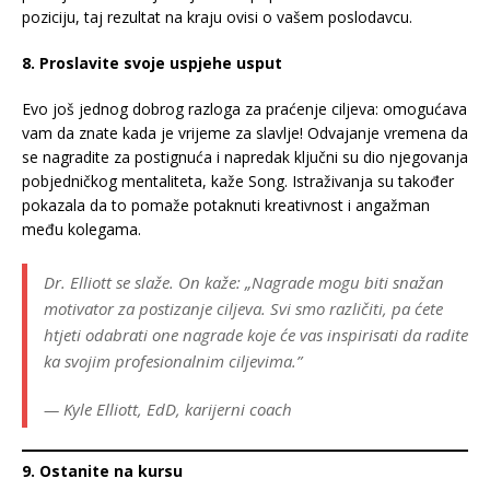
poziciju, taj rezultat na kraju ovisi o vašem poslodavcu.
8. Proslavite svoje uspjehe usput
Evo još jednog dobrog razloga za praćenje ciljeva: omogućava
vam da znate kada je vrijeme za slavlje! Odvajanje vremena da
se nagradite za postignuća i napredak ključni su dio njegovanja
pobjedničkog mentaliteta, kaže Song. Istraživanja su također
pokazala da to pomaže potaknuti kreativnost i angažman
među kolegama.
Dr. Elliott se slaže. On kaže: „Nagrade mogu biti snažan
motivator za postizanje ciljeva. Svi smo različiti, pa ćete
htjeti odabrati one nagrade koje će vas inspirisati da radite
ka svojim profesionalnim ciljevima.”
— Kyle Elliott, EdD, karijerni coach
9. Ostanite na kursu