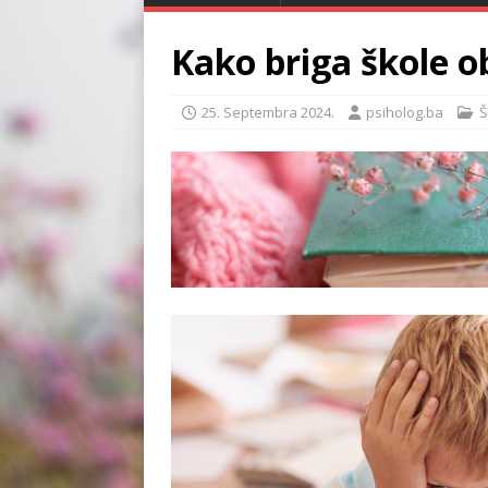
Kako briga škole o
25. Septembra 2024.
psiholog.ba
Š