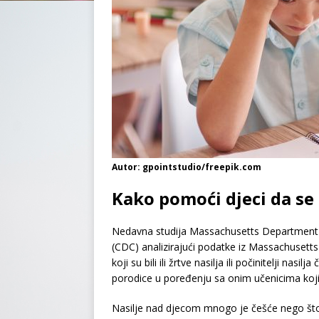
Autor: gpointstudio/freepik.com
Kako pomoći djeci da se
Nedavna studija Massachusetts Department of 
(CDC) analizirajući podatke iz Massachusetts 
koji su bili ili žrtve nasilja ili počinitelji nasil
porodice u poređenju sa onim učenicima koji su 
Nasilje nad djecom mnogo je češće nego što v