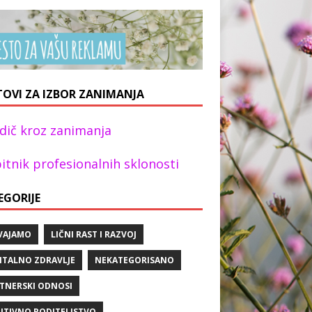
TOVI ZA IZBOR ZANIMANJA
dič kroz zanimanja
itnik profesionalnih sklonosti
EGORIJE
VAJAMO
LIČNI RAST I RAZVOJ
TALNO ZDRAVLJE
NEKATEGORISANO
TNERSKI ODNOSI
ITIVNO RODITELJSTVO