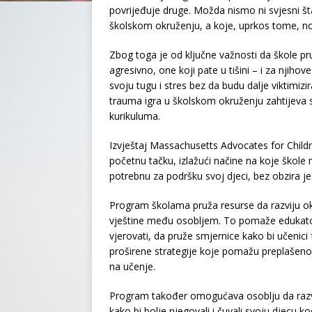
povrijeđuje druge. Možda nismo ni svjesni št
školskom okruženju, a koje, uprkos tome, no
Zbog toga je od ključne važnosti da škole pr
agresivno, one koji pate u tišini – i za njiho
svoju tugu i stres bez da budu dalje viktimizi
trauma igra u školskom okruženju zahtijeva s
kurikuluma.
Izvještaj Massachusetts Advocates for Child
početnu tačku, izlažući načine na koje škole m
potrebnu za podršku svoj djeci, bez obzira jesu
Program školama pruža resurse da razviju okr
vještine među osobljem. To pomaže edukato
vjerovati, da pruže smjernice kako bi učenici
proširene strategije koje pomažu preplašenoj 
na učenje.
Program također omogućava osoblju da razvije
kako bi bolje njegovali i čuvali svoju djecu ko