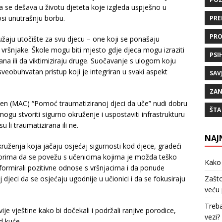
a se dešava u životu djeteta koje izgleda uspješno u
si unutrašnju borbu.
PRE
PRO
užaju utočište za svu djecu – one koji se ponašaju
ve vršnjake. Škole mogu biti mjesto gdje djeca mogu izraziti
PSI
rana ili da viktimiziraju druge. Suočavanje s ulogom koju
veobuhvatan pristup koji je integriran u svaki aspekt
SAV
ZAN
ren (MAC) “Pomoć traumatiziranoj djeci da uče” nudi dobru
ŠTA
ogu stvoriti sigurno okruženje i uspostaviti infrastrukturu
 li traumatizirana ili ne.
NAJ
uženja koja jačaju osjećaj sigurnosti kod djece, gradeći
rima da se povežu s učenicima kojima je možda teško
Kako 
 formirali pozitivne odnose s vršnjacima i da ponude
djeci da se osjećaju ugodnije u učionici i da se fokusiraju
Zašto
veću 
Treba
 vještine kako bi dočekali i podržali ranjive porodice,
vezi?
d kuće.