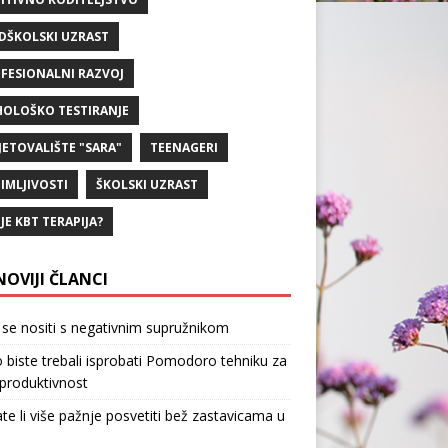
DŠKOLSKI UZRAST
FESIONALNI RAZVOJ
HOLOŠKO TESTIRANJE
JETOVALIŠTE "SARA"
TEENAGERI
IMLJIVOSTI
ŠKOLSKI UZRAST
 JE KBT TERAPIJA?
NOVIJI ČLANCI
se nositi s negativnim supružnikom
 biste trebali isprobati Pomodoro tehniku za
produktivnost
te li više pažnje posvetiti bež zastavicama u