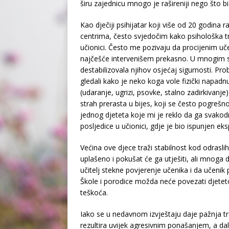
širu zajednicu mnogo je rašireniji nego što bis
Kao dječiji psihijatar koji više od 20 godina 
centrima, često svjedočim kako psihološka t
učionici. Često me pozivaju da procijenim uč
najčešće intervenišem prekasno. U mnogim sl
destabilizovala njihov osjećaj sigurnosti. Pr
gledali kako je neko koga vole fizički napad
(udaranje, ugrizi, psovke, stalno zadirkivanje) 
strah prerasta u bijes, koji se često pogreš
jednog djeteta koje mi je reklo da ga svakod
posljedice u učionici, gdje je bio ispunjen ek
Većina ove djece traži stabilnost kod odraslih 
uplašeno i pokušat će ga utješiti, ali mnoga 
učitelj stekne povjerenje učenika i da učenik 
Škole i porodice možda neće povezati djete
teškoća.
Iako se u nedavnom izvještaju daje pažnja 
rezultira uvijek agresivnim ponašanjem, a dal