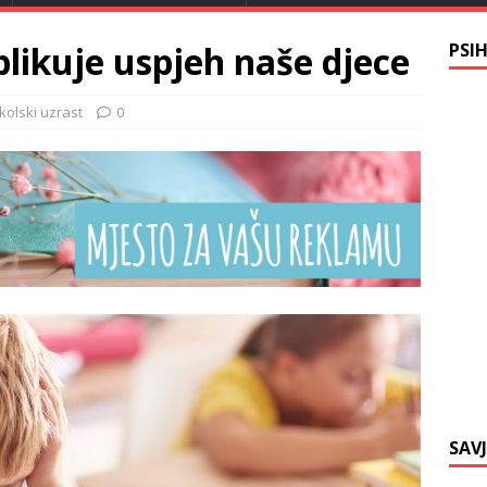
blikuje uspjeh naše djece
PSI
kolski uzrast
0
SAV