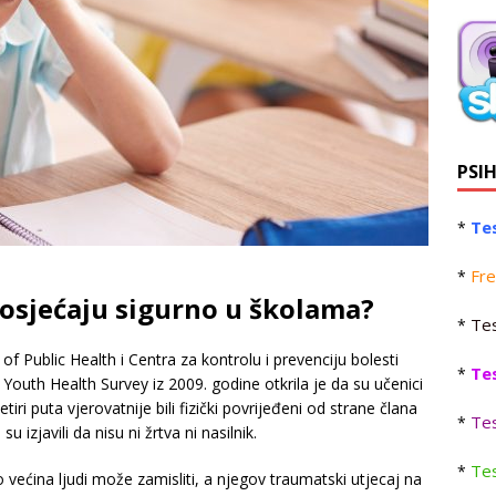
PSI
Tes
*
Fre
*
 osjećaju sigurno u školama?
Tes
*
Public Health i Centra za kontrolu i prevenciju bolesti
Te
*
Youth Health Survey iz 2009. godine otkrila je da su učenici
ja četiri puta vjerovatnije bili fizički povrijeđeni od strane člana
Tes
*
izjavili da nisu ni žrtva ni nasilnik.
Tes
*
ećina ljudi može zamisliti, a njegov traumatski utjecaj na