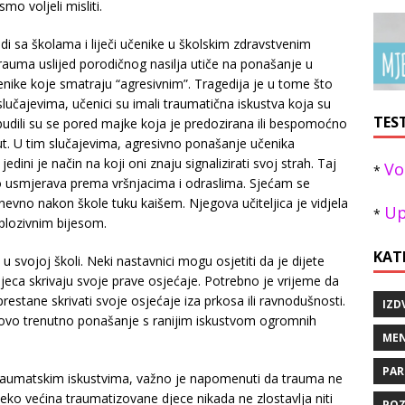
mo voljeli misliti.
radi sa školama i liječi učenike u školskim zdravstvenim
rauma uslijed porodičnog nasilja utiče na ponašanje u
enike koje smatraju “agresivnim”. Tragedija je u tome što
učajevima, učenici su imali traumatična iskustva koja su
TES
obudili su se pored majke koja je predozirana ili bespomoćno
nut. U tim slučajevima, agresivno ponašanje učenika
jedini je način na koji oni znaju signalizirati svoj strah. Taj
Vo
*
no usmjerava prema vršnjacima i odraslima. Sjećam se
nevno nakon škole tuku kaišem. Njegova učiteljica je vidjela
Up
*
splozivnim bijesom.
KAT
u svojoj školi. Neki nastavnici mogu osjetiti da je dijete
djeca skrivaju svoje prave osjećaje. Potrebno je vrijeme da
prestane skrivati svoje osjećaje iza prkosa ili ravnodušnosti.
IZD
tovo trenutno ponašanje s ranijim iskustvom ogromnih
MEN
PAR
traumatskim iskustvima, važno je napomenuti da trauma ne
eko većina traumatizovane djece nikada ne zlostavlja niti
POZ