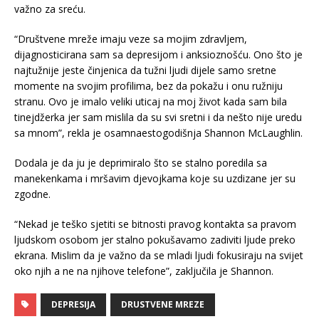
važno za sreću.
“Društvene mreže imaju veze sa mojim zdravljem,
dijagnosticirana sam sa depresijom i anksioznošću. Ono što je
najtužnije jeste činjenica da tužni ljudi dijele samo sretne
momente na svojim profilima, bez da pokažu i onu ružniju
stranu. Ovo je imalo veliki uticaj na moj život kada sam bila
tinejdžerka jer sam mislila da su svi sretni i da nešto nije uredu
sa mnom”, rekla je osamnaestogodišnja Shannon McLaughlin.
Dodala je da ju je deprimiralo što se stalno poredila sa
manekenkama i mršavim djevojkama koje su uzdizane jer su
zgodne.
“Nekad je teško sjetiti se bitnosti pravog kontakta sa pravom
ljudskom osobom jer stalno pokušavamo zadiviti ljude preko
ekrana. Mislim da je važno da se mladi ljudi fokusiraju na svijet
oko njih a ne na njihove telefone”, zaključila je Shannon.
DEPRESIJA
DRUSTVENE MREZE