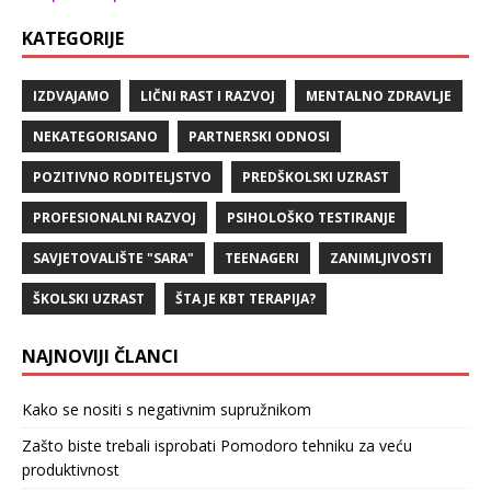
KATEGORIJE
IZDVAJAMO
LIČNI RAST I RAZVOJ
MENTALNO ZDRAVLJE
NEKATEGORISANO
PARTNERSKI ODNOSI
POZITIVNO RODITELJSTVO
PREDŠKOLSKI UZRAST
PROFESIONALNI RAZVOJ
PSIHOLOŠKO TESTIRANJE
SAVJETOVALIŠTE "SARA"
TEENAGERI
ZANIMLJIVOSTI
ŠKOLSKI UZRAST
ŠTA JE KBT TERAPIJA?
NAJNOVIJI ČLANCI
Kako se nositi s negativnim supružnikom
Zašto biste trebali isprobati Pomodoro tehniku za veću
produktivnost