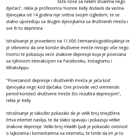
teže nose sa nekim stvarima nego
dječaci”, rekla je profesorica Yvonne Kelly dodavši da većina
djevojaka od 14 godina nije sretna svojim izgledom, te se
stalno upoređuju sa drugim djevojkama sa društvenih mreža i
sve ih to deprimira.
Istraživanje je provedeno na 11.000 četrnaestogodišnjakinja te
je otkriveno da one koriste društvene mreže mnogo više nego
momci te pokazuju veće znakove depresije koja je povezana
sa njihovom interakcijom na Facebooku, Instagramu i
WhatsAppu.
“Povezanost depresije i društvenih mreža je jača kod
djevojaka nego kod dječaka. One provode veći vremenski
period koristeći društvene mreže što rezultira depresijom”,
rekla je Kelly.
Istraživanje je također pokazalo da je velik broj tinejdžera
žrtva internet nasilja, te da slabo spavaju i pokazuju velike
znakove depresije. Veliki broj mladih ljudi je pokazalo ovisnost
o lajkovima i komentarima na internetu, te tvrde da im je to