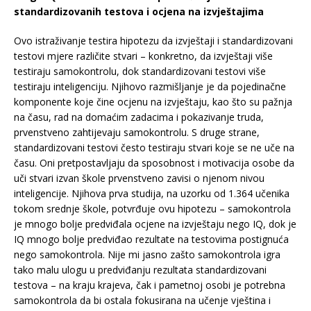
standardizovanih testova i ocjena na izvještajima
Ovo istraživanje testira hipotezu da izvještaji i standardizovani
testovi mjere različite stvari – konkretno, da izvještaji više
testiraju samokontrolu, dok standardizovani testovi više
testiraju inteligenciju. Njihovo razmišljanje je da pojedinačne
komponente koje čine ocjenu na izvještaju, kao što su pažnja
na času, rad na domaćim zadacima i pokazivanje truda,
prvenstveno zahtijevaju samokontrolu. S druge strane,
standardizovani testovi često testiraju stvari koje se ne uče na
času. Oni pretpostavljaju da sposobnost i motivacija osobe da
uči stvari izvan škole prvenstveno zavisi o njenom nivou
inteligencije. Njihova prva studija, na uzorku od 1.364 učenika
tokom srednje škole, potvrđuje ovu hipotezu – samokontrola
je mnogo bolje predviđala ocjene na izvještaju nego IQ, dok je
IQ mnogo bolje predviđao rezultate na testovima postignuća
nego samokontrola. Nije mi jasno zašto samokontrola igra
tako malu ulogu u predviđanju rezultata standardizovani
testova – na kraju krajeva, čak i pametnoj osobi je potrebna
samokontrola da bi ostala fokusirana na učenje vještina i