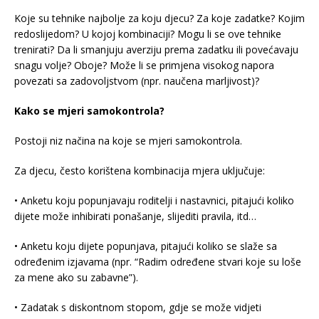
Koje su tehnike najbolje za koju djecu? Za koje zadatke? Kojim
redoslijedom? U kojoj kombinaciji? Mogu li se ove tehnike
trenirati? Da li smanjuju averziju prema zadatku ili povećavaju
snagu volje? Oboje? Može li se primjena visokog napora
povezati sa zadovoljstvom (npr. naučena marljivost)?
Kako se mjeri samokontrola?
Postoji niz načina na koje se mjeri samokontrola.
Za djecu, često korištena kombinacija mjera uključuje:
• Anketu koju popunjavaju roditelji i nastavnici, pitajući koliko
dijete može inhibirati ponašanje, slijediti pravila, itd…
• Anketu koju dijete popunjava, pitajući koliko se slaže sa
određenim izjavama (npr. “Radim određene stvari koje su loše
za mene ako su zabavne”).
• Zadatak s diskontnom stopom, gdje se može vidjeti