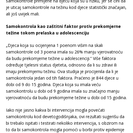
samokontrole primijene na djecu koja su u riziku, jer se čini da
je uticaj samokontrole na težinu kod djece statistički značajan,
ali još uvijek mali.
Samokontrola kao zaštitni faktor protiv prekomjerne
težine tokom prelaska u adolescenciju
„Djeca koja su ocijenjena 1 poenom višim na skali
samokontrole od 3 poena imala su 26% manju vjerovatnoću
da budu prekomjerne težine u adolescenciji.” Više faktora
određuje tjelesni status djeteta, odnosno da li su zdravi ili
imaju prekomjernu težinu. Ova studija je procijenila da li je
samokontrola jedan od tih faktora. Praćeno je 844 djece u
dobi od 9 do 15 godina. Djeca koja su imala veću
samokontrolu u dobi od 9 godina imala su značajno manju
vjerovatnoću da budu prekomjerne težine u dobi od 15 godina.
Iako nije jasno kakva bi intervencija mogla povećati
samokontrolu kod devetogodišnjaka, ovi rezultati sugerišu da
bi trebalo ispitati i testirati nekoliko intervencija, s obzirom na
to da bi samokontrola mogla pomoći u borbi protiv epidemije