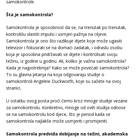
samokontrole.
Šta je samokontrola?
Samokontrola je sposobnost da se, na trenutak po trenutak,
kontrolišu vlastiti impulsi i usmjeri pažnja na ciljeve.
Samokontrola je ono što razlikuje dijete koje može ugasiti
televizor i fokusirati se na domaći zadatak, i odraslu osobu
koja je sposobna pridržavati se dijete i kontrolisati svoju
težinu, iz godine u godinu. Ali, koliko je važna samokontrola?
Kada je najpotrebnija? Kako se može povećati samokontrola?
To su glavna pitanja na koja odgovaraju studije o
samokontroli Angeline Duckworth, koje su sažete na ovoj
stranici.
U ostatku ovog posta proći ćemo kroz mnoge studije vezane
za samokontrolu. Konkretno, mnoge od ovih studija odnose
se na samokontrolu kod djece, što je period kada se
samokontrola najlakše može usmjeriti i promijeniti.
Samokontrola predviđa dobijanje na težini, akademska