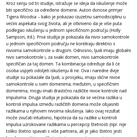
Kroz seriju od tri studije, istražuje se ideja da iskušenje može
biti specifično za određene domene. Autori donose primjer
Tigera Woodsa – kako je pokazao izuzetnu samodisciplinu u
većini aspekata svog života, ali je otkriveno da je više puta
podlegao iskušenju u jednom specifičnom području (Holly
Sampson, itd.). Prva studija je pokazala da nivoi samokontrole
u jednom specifičnom području ne koreliraju direktno s
nivoima samokontrole u drugom. Odnosno, ljudi imaju globalni
nivo samokontrole i, za svaki domen, nivo samokontrole
specifičan za taj domen. Ta kombinacija određuje da li će
osoba uspjeti odoljeti iskušenju ili ne. Ova i naredne dvije
studije su pokazale da ljudi, u prosjeku, imaju slične nivoe
samokontrole u svim domenima; međutim, u specifičnim
domenima, mogu imati drastično različite nivoe kontrole nad
impulsima. Druga studija je pokazala da se većina razlika u
kontroli impulsa između različitih domena može objasniti
razlikama u njihovim nivoima iskušenja. Iako ovaj rezultat
može zvučati intuitivno, hipoteza da su razlike u kontroli
impulsa uzrokovane razlikama u percepciji štetnosti (npr. nije
toliko štetno spavati s više partnera, ali je jako štetno jesti