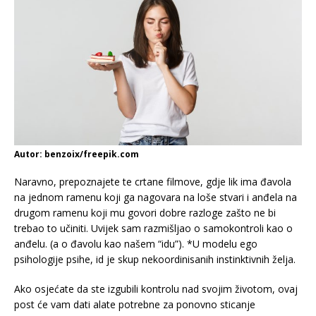
Autor: benzoix/freepik.com
Naravno, prepoznajete te crtane filmove, gdje lik ima đavola
na jednom ramenu koji ga nagovara na loše stvari i anđela na
drugom ramenu koji mu govori dobre razloge zašto ne bi
trebao to učiniti. Uvijek sam razmišljao o samokontroli kao o
anđelu. (a o đavolu kao našem “idu”). *U modelu ego
psihologije psihe, id je skup nekoordinisanih instinktivnih želja.
Ako osjećate da ste izgubili kontrolu nad svojim životom, ovaj
post će vam dati alate potrebne za ponovno sticanje