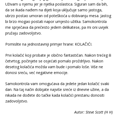
Uživam u njemu jer je rijetka poslastica. Siguran sam da bih,
da se ikada nađem na dijeti koja uključuje samo jastoga,
ubrzo postao umoran od poteškoća u dobivanju mesa. Jastog
bi brzo mogao postati napor umjesto užitka. Samokontrola
me sprječava da prečesto jedem delikatese, pa mi oni uvijek
pružaju zadovoljstvo.
Pomislite na jednostavniji primjer hrane: KOLAČIĆI.
Prvi kolačić koji probate je obično fantastičan. Nakon trećeg ili
četvrtog, počinjete se osjećati pomalo proždrljivo. Nakon
desetog kolačića možda vam bude i pomalo loše. Više ne
donosi sreću, već negativne emocije.
Samokontrola vam omogućava da jedete jedan kolačić svaki
dan. Na taj način dobijate najviše sreće iz dnevne užine, a da
nikada ne dođete do tačke kada kolačići prestanu donositi
zadovoljstvo.
Autor: Steve Scott (H H)