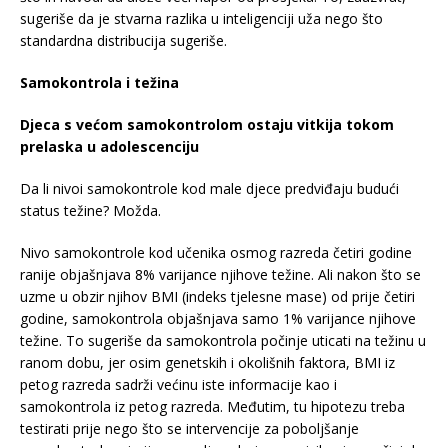
sugeriše da je stvarna razlika u inteligenciji uža nego što
standardna distribucija sugeriše.
Samokontrola i težina
Djeca s većom samokontrolom ostaju vitkija tokom
prelaska u adolescenciju
Da li nivoi samokontrole kod male djece predviđaju budući
status težine? Možda.
Nivo samokontrole kod učenika osmog razreda četiri godine
ranije objašnjava 8% varijance njihove težine. Ali nakon što se
uzme u obzir njihov BMI (indeks tjelesne mase) od prije četiri
godine, samokontrola objašnjava samo 1% varijance njihove
težine. To sugeriše da samokontrola počinje uticati na težinu u
ranom dobu, jer osim genetskih i okolišnih faktora, BMI iz
petog razreda sadrži većinu iste informacije kao i
samokontrola iz petog razreda. Međutim, tu hipotezu treba
testirati prije nego što se intervencije za poboljšanje