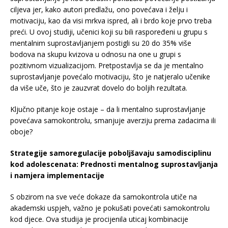
ciljeva jer, kako autori predlažu, ono povećava i želju i
motivaciju, kao da visi mrkva ispred, ali i brdo koje prvo treba
preći. U ovoj studiji, učenici koji su bili raspoređeni u grupu s
mentalnim suprostavljanjem postigli su 20 do 35% više
bodova na skupu kvizova u odnosu na one u grupi s
pozitivnom vizualizacijom. Pretpostavlja se da je mentalno
suprostavljanje povećalo motivaciju, što je natjeralo učenike
da više uče, što je zauzvrat dovelo do boljih rezultata.
Ključno pitanje koje ostaje – da li mentalno suprostavljanje
povećava samokontrolu, smanjuje averziju prema zadacima ili
oboje?
Strategije samoregulacije poboljšavaju samodisciplinu
kod adolescenata: Prednosti mentalnog suprostavljanja
i namjera implementacije
S obzirom na sve veće dokaze da samokontrola utiče na
akademski uspjeh, važno je pokušati povećati samokontrolu
kod djece. Ova studija je procijenila uticaj kombinacije