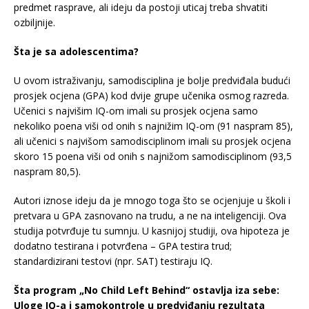
predmet rasprave, ali ideju da postoji uticaj treba shvatiti
ozbiljnije.
Šta je sa adolescentima?
U ovom istraživanju, samodisciplina je bolje predviđala budući
prosjek ocjena (GPA) kod dvije grupe učenika osmog razreda.
Učenici s najvišim IQ-om imali su prosjek ocjena samo
nekoliko poena viši od onih s najnižim IQ-om (91 naspram 85),
ali učenici s najvišom samodisciplinom imali su prosjek ocjena
skoro 15 poena viši od onih s najnižom samodisciplinom (93,5
naspram 80,5).
Autori iznose ideju da je mnogo toga što se ocjenjuje u školi i
pretvara u GPA zasnovano na trudu, a ne na inteligenciji. Ova
studija potvrđuje tu sumnju. U kasnijoj studiji, ova hipoteza je
dodatno testirana i potvrđena – GPA testira trud;
standardizirani testovi (npr. SAT) testiraju IQ.
Šta program „No Child Left Behind“ ostavlja iza sebe:
Uloge IQ-a i samokontrole u predviđanju rezultata