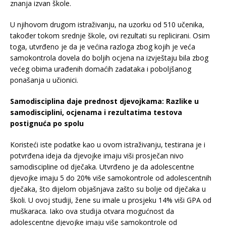
znanja izvan škole.
U njihovom drugom istraživanju, na uzorku od 510 učenika,
također tokom srednje škole, ovi rezultati su replicirani. Osim
toga, utvrđeno je da je većina razloga zbog kojih je veća
samokontrola dovela do boljih ocjena na izvještaju bila zbog
većeg obima urađenih domaćih zadataka i poboljšanog
ponašanja u učionici.
Samodisciplina daje prednost djevojkama: Razlike u
samodisciplini, ocjenama i rezultatima testova
postignuća po spolu
Koristeći iste podatke kao u ovom istraživanju, testirana je i
potvrđena ideja da djevojke imaju viši prosječan nivo
samodiscipline od dječaka. Utvrđeno je da adolescentne
djevojke imaju 5 do 20% više samokontrole od adolescentnih
dječaka, što dijelom objašnjava zašto su bolje od dječaka u
školi. U ovoj studiji, žene su imale u prosjeku 14% viši GPA od
muškaraca. Iako ova studija otvara mogućnost da
adolescentne djevojke imaju više samokontrole od