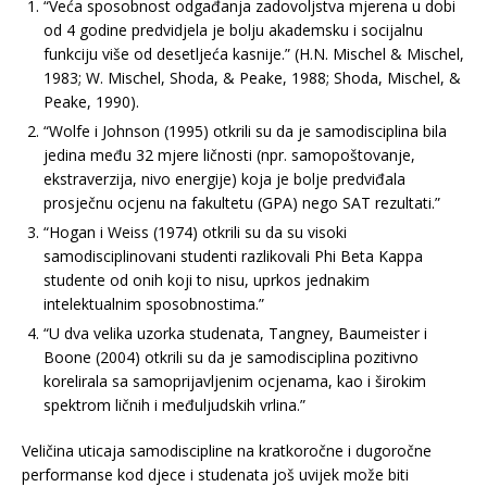
“Veća sposobnost odgađanja zadovoljstva mjerena u dobi
od 4 godine predvidjela je bolju akademsku i socijalnu
funkciju više od desetljeća kasnije.” (H.N. Mischel & Mischel,
1983; W. Mischel, Shoda, & Peake, 1988; Shoda, Mischel, &
Peake, 1990).
“Wolfe i Johnson (1995) otkrili su da je samodisciplina bila
jedina među 32 mjere ličnosti (npr. samopoštovanje,
ekstraverzija, nivo energije) koja je bolje predviđala
prosječnu ocjenu na fakultetu (GPA) nego SAT rezultati.”
“Hogan i Weiss (1974) otkrili su da su visoki
samodisciplinovani studenti razlikovali Phi Beta Kappa
studente od onih koji to nisu, uprkos jednakim
intelektualnim sposobnostima.”
“U dva velika uzorka studenata, Tangney, Baumeister i
Boone (2004) otkrili su da je samodisciplina pozitivno
korelirala sa samoprijavljenim ocjenama, kao i širokim
spektrom ličnih i međuljudskih vrlina.”
Veličina uticaja samodiscipline na kratkoročne i dugoročne
performanse kod djece i studenata još uvijek može biti