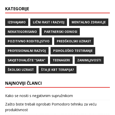
KATEGORIJE
IZDVAJAMO
LIČNI RAST I RAZVOJ
MENTALNO ZDRAVLJE
NEKATEGORISANO
PARTNERSKI ODNOSI
POZITIVNO RODITELJSTVO
PREDŠKOLSKI UZRAST
PROFESIONALNI RAZVOJ
PSIHOLOŠKO TESTIRANJE
SAVJETOVALIŠTE "SARA"
TEENAGERI
ZANIMLJIVOSTI
ŠKOLSKI UZRAST
ŠTA JE KBT TERAPIJA?
NAJNOVIJI ČLANCI
Kako se nositi s negativnim supružnikom
Zašto biste trebali isprobati Pomodoro tehniku za veću
produktivnost