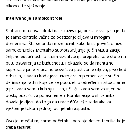
alkohol, te vježbanje.
Intervencije samokontrole
S obzirom na ova i dodatna istraživanja, postaje sve jasnije da
je samokontrola važna za postizanje ciljeva u mnogim
domenima. Šta se onda može učiniti kako bi se povećao nivo
samokontrole? Mentalno suprotstavljanje je čin vizualizacije
željene budućnosti, a zatim vizualizacije prepreka koje stoje na
putu ostvarenja te budućnosti. Pokazalo se da mentalno
suprostavljanje značajno povećava postizanje ciljeva, prvo kod
odraslih, a sada i kod djece. Namjere implementacije su čin
definisanja radnji koje će se poduzeti u određenim situacijama
(npr. “kada sam u kuhinji u 18h, učit ću; kada sam zbunjen na
poslu, pitat ću za pojašnjenje”). Kombinacija ovih tehnika
dovela je djecu do toga da urade 60% više zadataka za
vježbanje tokom jednog od ljetnih raspusta.
Ovo je, međutim, samo početak – postoje deseci tehnika koje
treba testirati.