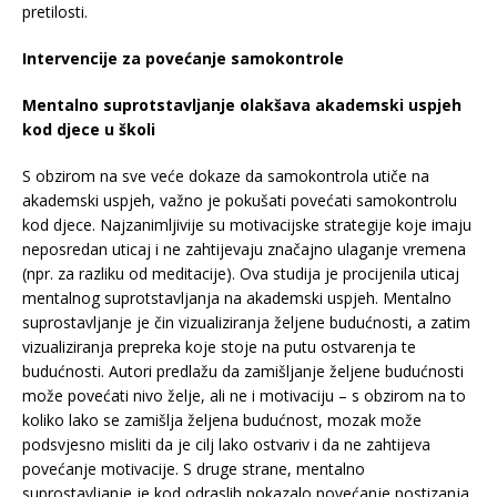
pretilosti.
Intervencije za povećanje samokontrole
Mentalno suprotstavljanje olakšava akademski uspjeh
kod djece u školi
S obzirom na sve veće dokaze da samokontrola utiče na
akademski uspjeh, važno je pokušati povećati samokontrolu
kod djece. Najzanimljivije su motivacijske strategije koje imaju
neposredan uticaj i ne zahtijevaju značajno ulaganje vremena
(npr. za razliku od meditacije). Ova studija je procijenila uticaj
mentalnog suprotstavljanja na akademski uspjeh. Mentalno
suprostavljanje je čin vizualiziranja željene budućnosti, a zatim
vizualiziranja prepreka koje stoje na putu ostvarenja te
budućnosti. Autori predlažu da zamišljanje željene budućnosti
može povećati nivo želje, ali ne i motivaciju – s obzirom na to
koliko lako se zamišlja željena budućnost, mozak može
podsvjesno misliti da je cilj lako ostvariv i da ne zahtijeva
povećanje motivacije. S druge strane, mentalno
suprostavljanje je kod odraslih pokazalo povećanje postizanja