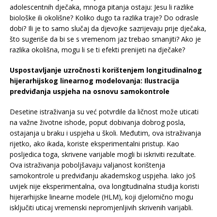
adolescentnih dječaka, mnoga pitanja ostaju: Jesu li razlike
biološke ili okolišne? Koliko dugo ta razlika traje? Do odrasle
dobi? Ili je to samo slučaj da djevojke sazrijevaju prije dječaka,
što sugeriše da bi se s vremenom jaz trebao smanjiti? Ako je
razlika okolišna, mogu li se ti efekti prenijeti na dječake?
Uspostavljanje uzročnosti korištenjem longitudinalnog
hijerarhijskog linearnog modelovanja: Ilustracija
predviđanja uspjeha na osnovu samokontrole
Desetine istraživanja su već potvrdile da ličnost može uticati
na važne životne ishode, poput dobivanja dobrog posla,
ostajanja u braku i uspjeha u školi. Međutim, ova istraživanja
rijetko, ako ikada, koriste eksperimentalni pristup. Kao
posljedica toga, skrivene varijable mogli bi iskriviti rezultate.
Ova istraživanja poboljšavaju valjanost korištenja
samokontrole u predviđanju akademskog uspjeha. Iako još
uvijek nije eksperimentalna, ova longitudinalna studija koristi
hijerarhijske linearne modele (HLM), koji djelomično mogu
isključiti uticaj vremenski nepromjenljivih skrivenih varijabli.