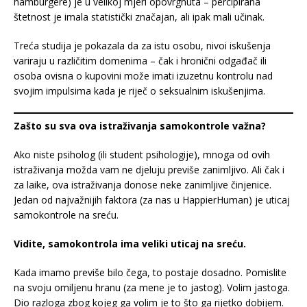
hamburgere) je u velikoj mjeri opovrgnuta – percipirana
štetnost je imala statistički značajan, ali ipak mali učinak.
Treća studija je pokazala da za istu osobu, nivoi iskušenja
variraju u različitim domenima – čak i hronični odgađač ili
osoba ovisna o kupovini može imati izuzetnu kontrolu nad
svojim impulsima kada je riječ o seksualnim iskušenjima.
Zašto su sva ova istraživanja samokontrole važna?
Ako niste psiholog (ili student psihologije), mnoga od ovih
istraživanja možda vam ne djeluju previše zanimljivo. Ali čak i
za laike, ova istraživanja donose neke zanimljive činjenice.
Jedan od najvažnijih faktora (za nas u HappierHuman) je uticaj
samokontrole na sreću.
Vidite, samokontrola ima veliki uticaj na sreću.
Kada imamo previše bilo čega, to postaje dosadno. Pomislite
na svoju omiljenu hranu (za mene je to jastog). Volim jastoga.
Dio razloga zbog kojeg ga volim je to što ga rijetko dobijem.