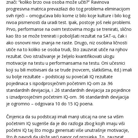
znači: “koliko brzo ova osoba može učiti?” Ravinova
progresivna matrica prevazilazi dio tog problema eliminacijom
svih riječi – omogućava bilo kome iz bilo koje kulture i bilo kog
nivoa pismenosti da uradi test. Ipak, postoje još neki problemi.
Prvo, performanse na ovim testovima mogu se trenirati, slično
kao što se može trenirati i poboljšati rezultat na SAT-u, čak i
ako osnovni nivo znanja ne raste. Drugo, niz osobina ličnosti
utiče na to koliko se osoba trudi, što zauzvrat utiče na njihov
rezultat. Ovo istraživanje je željelo kvantifikovati ulogu
motivacije na testu u performansama na testu. Oni učesnici
koji su bili motivisani da se trude (novcem, slatkišima, itd.) imali
su bolje rezultate – podsticaji su povećali IQ rezultate
pojedinaca s ispodprosječnim početnim IQ-om za .96
standardnih devijacija, i .26 standardnih devijacija za pojedince
s iznadprosječnim početnim IQ-om. .96 standardnih devijacija
je ogromno – odgovara 10 do 15 IQ poena.
Činjenica da su podsticaji imali manji uticaj na one sa višim
početnim IQ sugeriše da je dio razloga zbog kojih imaju viši
početni IQ taj što mogu generisati više unutrašnje motivacije,
što ih navodi da ulože veći napor od prosjeka. To, zauzvrat,