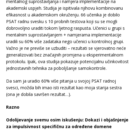
mentalnog suprostavljanja i namjera implementacije na
akademski uspjeh. Studija je ispitivala njihovu kombinovanu
efikasnost u akademskom okruženju. 66 učenika je dobilo
PSAT radnu svesku s 10 probnih testova koji su se mogli
dobrovoljno uraditi tokom ljetnog raspusta. Učenici u grupi s
mentalnim suprostavljanjem + namjerama implementacije
uradili su 60% više zadataka nego učenici u kontrolnoj grupi.
Važno je ne previše se uzbuditi – rezultati se vjerovatno neće
generalizovati bez značajnih promjena u eksperimentalnom
protokolu. Ipak, ova studija pokazuje potencijalnu učinkovitost
jednostavnih tehnika za poboljšanje samokontrole.
Da sam ja uradio 60% više pitanja u svojoj PSAT radnoj
svesci, možda bih imao isti rezultat kao moja starija sestra
(ona je dobila savršen rezultat…).
Razno
Odolijevanje svemu osim iskušenju: Dokazi i objašnjenje
za impulsivnost specifičnu za određene domene