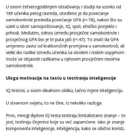
U ovom četverogodišnjem istraživanju i studiji na uzorku od
189 učenika petog razreda, utvrđeno je da povećanje
samokontrole predviđa povećanje GPA (r=.18), nakon što su
uzeti u obzir samopoštovanje, IQ, spol, etničko porijeklo i
prihodi. Međutim, odnos između prosječne samokontrole i
prosječnog GPA bio je tri puta jači (r=.47). To znači da GPA
umjereno zavisi od kratkoročnih promjena u samokontroli, ali
veliki dio razlike između učenika sa visokim i niskim uspjehom
može se objasniti razlikama u njihovim prosječnim nivoima
samokontrole.
Uloga motivacije na testu u testiranju inteligencije
IQ testovi, u svom idealnom obliku, tačno mjere inteligenciju.
U stvarnom svijetu, to ne čine, iz nekoliko razloga.
Prvo, mnogi dijelovi IQ testa testiraju kristalizirano znanje – to
jest, testiraju činjenice koje su već zapamćene. Iako je znanje
komponenta inteligencije, inteligencija, kako se obično koristi,