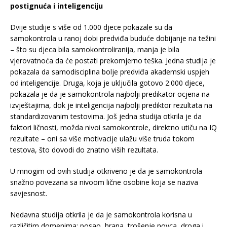
postignuća i inteligenciju
Dvije studije s više od 1.000 djece pokazale su da
samokontrola u ranoj dobi predviđa buduće dobijanje na težini
– što su djeca bila samokontroliranija, manja je bila
vjerovatnoća da će postati prekomjerno teška. Jedna studija je
pokazala da samodisciplina bolje predviđa akademski uspjeh
od inteligencije. Druga, koja je uključila gotovo 2.000 djece,
pokazala je da je samokontrola najbolji predikator ocjena na
izvještajima, dok je inteligencija najbolji prediktor rezultata na
standardizovanim testovima. Još jedna studija otkrila je da
faktori ličnosti, možda nivoi samokontrole, direktno utiču na IQ
rezultate – oni sa više motivacije ulažu više truda tokom
testova, što dovodi do znatno viših rezultata.
U mnogim od ovih studija otkriveno je da je samokontrola
snažno povezana sa nivoom lične osobine koja se naziva
savjesnost.
Nedavna studija otkrila je da je samokontrola korisna u
različitim domenima: posao, hrana, trošenje novca, droga i