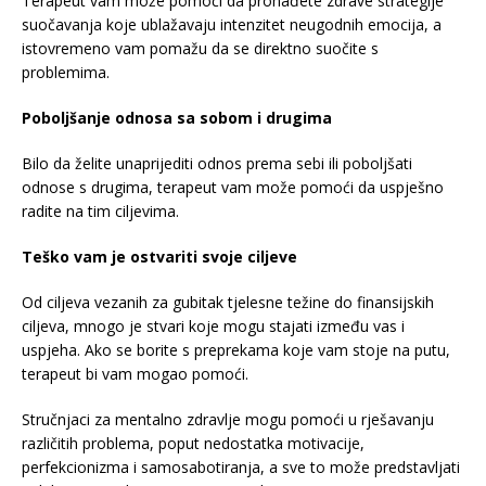
Terapeut vam može pomoći da pronađete zdrave strategije
suočavanja koje ublažavaju intenzitet neugodnih emocija, a
istovremeno vam pomažu da se direktno suočite s
problemima.
Poboljšanje odnosa sa sobom i drugima
Bilo da želite unaprijediti odnos prema sebi ili poboljšati
odnose s drugima, terapeut vam može pomoći da uspješno
radite na tim ciljevima.
Teško vam je ostvariti svoje ciljeve
Od ciljeva vezanih za gubitak tjelesne težine do finansijskih
ciljeva, mnogo je stvari koje mogu stajati između vas i
uspjeha. Ako se borite s preprekama koje vam stoje na putu,
terapeut bi vam mogao pomoći.
Stručnjaci za mentalno zdravlje mogu pomoći u rješavanju
različitih problema, poput nedostatka motivacije,
perfekcionizma i samosabotiranja, a sve to može predstavljati