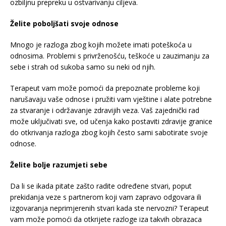
ozbiljnu prepreku u ostvarivanju ciljeva.
Želite poboljšati svoje odnose
Mnogo je razloga zbog kojih možete imati poteškoća u
odnosima. Problemi s privrženošću, teškoće u zauzimanju za
sebe i strah od sukoba samo su neki od njih.
Terapeut vam može pomoći da prepoznate probleme koji
narušavaju vaše odnose i pružiti vam vještine i alate potrebne
za stvaranje i održavanje zdravijih veza. Vaš zajednički rad
može uključivati sve, od učenja kako postaviti zdravije granice
do otkrivanja razloga zbog kojih često sami sabotirate svoje
odnose.
Želite bolje razumjeti sebe
Da li se ikada pitate zašto radite određene stvari, poput
prekidanja veze s partnerom koji vam zapravo odgovara ili
izgovaranja neprimjerenih stvari kada ste nervozni? Terapeut
vam može pomoći da otkrijete razloge iza takvih obrazaca