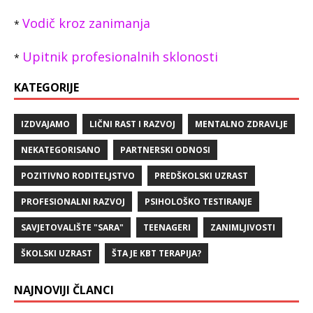
Vodič kroz zanimanja
*
Upitnik profesionalnih sklonosti
*
KATEGORIJE
IZDVAJAMO
LIČNI RAST I RAZVOJ
MENTALNO ZDRAVLJE
NEKATEGORISANO
PARTNERSKI ODNOSI
POZITIVNO RODITELJSTVO
PREDŠKOLSKI UZRAST
PROFESIONALNI RAZVOJ
PSIHOLOŠKO TESTIRANJE
SAVJETOVALIŠTE "SARA"
TEENAGERI
ZANIMLJIVOSTI
ŠKOLSKI UZRAST
ŠTA JE KBT TERAPIJA?
NAJNOVIJI ČLANCI