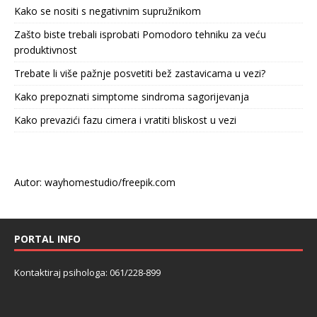
Kako se nositi s negativnim supružnikom
Zašto biste trebali isprobati Pomodoro tehniku za veću
produktivnost
Trebate li više pažnje posvetiti bež zastavicama u vezi?
Kako prepoznati simptome sindroma sagorijevanja
Kako prevazići fazu cimera i vratiti bliskost u vezi
Autor: wayhomestudio/freepik.com
PORTAL INFO
Kontaktiraj psihologa: 061/228-899