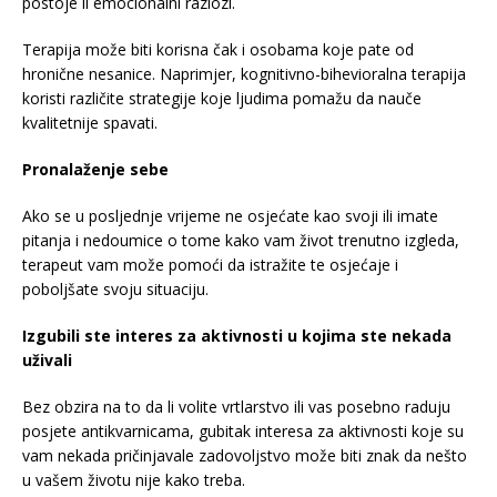
postoje li emocionalni razlozi.
Terapija može biti korisna čak i osobama koje pate od
hronične nesanice. Naprimjer, kognitivno-bihevioralna terapija
koristi različite strategije koje ljudima pomažu da nauče
kvalitetnije spavati.
Pronalaženje sebe
Ako se u posljednje vrijeme ne osjećate kao svoji ili imate
pitanja i nedoumice o tome kako vam život trenutno izgleda,
terapeut vam može pomoći da istražite te osjećaje i
poboljšate svoju situaciju.
Izgubili ste interes za aktivnosti u kojima ste nekada
uživali
Bez obzira na to da li volite vrtlarstvo ili vas posebno raduju
posjete antikvarnicama, gubitak interesa za aktivnosti koje su
vam nekada pričinjavale zadovoljstvo može biti znak da nešto
u vašem životu nije kako treba.