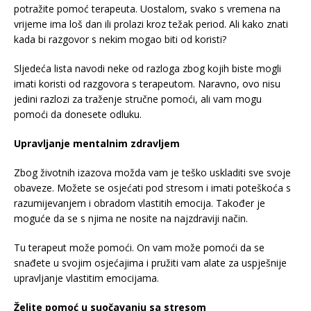
potražite pomoć terapeuta. Uostalom, svako s vremena na
vrijeme ima loš dan ili prolazi kroz težak period. Ali kako znati
kada bi razgovor s nekim mogao biti od koristi?
Sljedeća lista navodi neke od razloga zbog kojih biste mogli
imati koristi od razgovora s terapeutom. Naravno, ovo nisu
jedini razlozi za traženje stručne pomoći, ali vam mogu
pomoći da donesete odluku.
Upravljanje mentalnim zdravljem
Zbog životnih izazova možda vam je teško uskladiti sve svoje
obaveze. Možete se osjećati pod stresom i imati poteškoća s
razumijevanjem i obradom vlastitih emocija. Također je
moguće da se s njima ne nosite na najzdraviji način.
Tu terapeut može pomoći. On vam može pomoći da se
snađete u svojim osjećajima i pružiti vam alate za uspješnije
upravljanje vlastitim emocijama.
Želite pomoć u suočavanju sa stresom