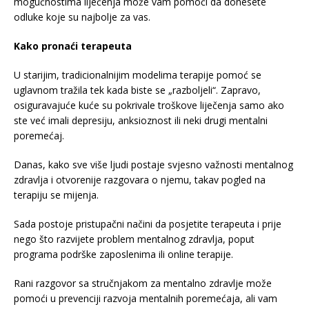
mogućnostima liječenja može vam pomoći da donesete
odluke koje su najbolje za vas.
Kako pronaći terapeuta
U starijim, tradicionalnijim modelima terapije pomoć se
uglavnom tražila tek kada biste se „razboljeli“. Zapravo,
osiguravajuće kuće su pokrivale troškove liječenja samo ako
ste već imali depresiju, anksioznost ili neki drugi mentalni
poremećaj.
Danas, kako sve više ljudi postaje svjesno važnosti mentalnog
zdravlja i otvorenije razgovara o njemu, takav pogled na
terapiju se mijenja.
Sada postoje pristupačni načini da posjetite terapeuta i prije
nego što razvijete problem mentalnog zdravlja, poput
programa podrške zaposlenima ili online terapije.
Rani razgovor sa stručnjakom za mentalno zdravlje može
pomoći u prevenciji razvoja mentalnih poremećaja, ali vam