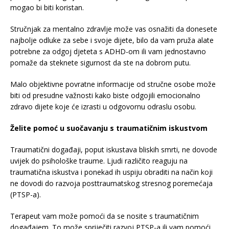
mogao bi biti koristan.
Stručnjak za mentalno zdravlje može vas osnažiti da donesete
najbolje odluke za sebe i svoje dijete, bilo da vam pruža alate
potrebne za odgoj djeteta s ADHD-om ili vam jednostavno
pomaže da steknete sigurnost da ste na dobrom putu.
Malo objektivne povratne informacije od stručne osobe može
biti od presudne važnosti kako biste odgojili emocionalno
zdravo dijete koje će izrasti u odgovornu odraslu osobu.
Želite pomoć u suočavanju s traumatičnim iskustvom
Traumatični događaji, poput iskustava bliskih smrti, ne dovode
uvijek do psihološke traume. Ljudi različito reaguju na
traumatična iskustva i ponekad ih uspiju obraditi na način koji
ne dovodi do razvoja posttraumatskog stresnog poremećaja
(PTSP-a).
Terapeut vam može pomoći da se nosite s traumatičnim
događajem. To može spriječiti razvoj PTSP-a ili vam pomoći