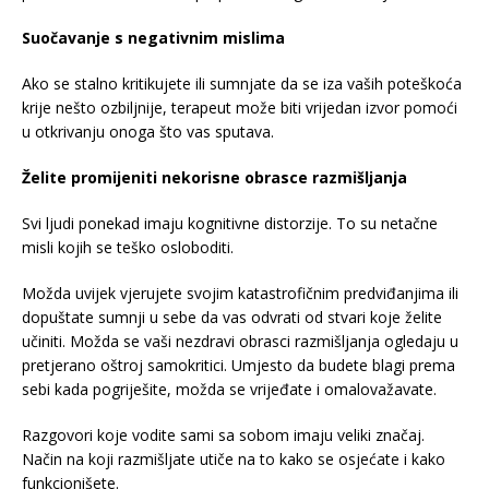
Suočavanje s negativnim mislima
Ako se stalno kritikujete ili sumnjate da se iza vaših poteškoća
krije nešto ozbiljnije, terapeut može biti vrijedan izvor pomoći
u otkrivanju onoga što vas sputava.
Želite promijeniti nekorisne obrasce razmišljanja
Svi ljudi ponekad imaju kognitivne distorzije. To su netačne
misli kojih se teško osloboditi.
Možda uvijek vjerujete svojim katastrofičnim predviđanjima ili
dopuštate sumnji u sebe da vas odvrati od stvari koje želite
učiniti. Možda se vaši nezdravi obrasci razmišljanja ogledaju u
pretjerano oštroj samokritici. Umjesto da budete blagi prema
sebi kada pogriješite, možda se vrijeđate i omalovažavate.
Razgovori koje vodite sami sa sobom imaju veliki značaj.
Način na koji razmišljate utiče na to kako se osjećate i kako
funkcionišete.