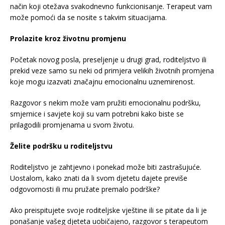
način koji otežava svakodnevno funkcionisanje. Terapeut vam
može pomoći da se nosite s takvim situacijama.
Prolazite kroz životnu promjenu
Početak novog posla, preseljenje u drugi grad, roditeljstvo ili
prekid veze samo su neki od primjera velikih životnih promjena
koje mogu izazvati značajnu emocionalnu uznemirenost.
Razgovor s nekim može vam pružiti emocionalnu podršku,
smjernice i savjete koji su vam potrebni kako biste se
prilagodili promjenama u svom životu.
Želite podršku u roditeljstvu
Roditeljstvo je zahtjevno i ponekad može biti zastrašujuće.
Uostalom, kako znati da li svom djetetu dajete previše
odgovornosti ili mu pružate premalo podrške?
Ako preispitujete svoje roditeljske vještine ili se pitate da li je
ponašanje vašeg djeteta uobičajeno, razgovor s terapeutom