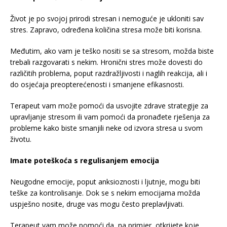
Život je po svojoj prirodi stresan i nemoguće je ukloniti sav
stres. Zapravo, određena količina stresa može biti korisna.
Međutim, ako vam je teško nositi se sa stresom, možda biste
trebali razgovarati s nekim. Hronični stres može dovesti do
različitih problema, poput razdražljivosti i naglih reakcija, ali i
do osjećaja preopterećenosti i smanjene efikasnosti.
Terapeut vam može pomoći da usvojite zdrave strategije za
upravljanje stresom ili vam pomoći da pronađete rješenja za
probleme kako biste smanjili neke od izvora stresa u svom
životu.
Imate poteškoća s regulisanjem emocija
Neugodne emocije, poput anksioznosti i ljutnje, mogu biti
teške za kontrolisanje. Dok se s nekim emocijama možda
uspješno nosite, druge vas mogu često preplavljivati.
Terapeut vam može pomoći da, na primjer, otkrijete koje