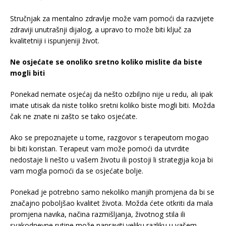
Stručnjak za mentalno zdravlje može vam pomoći da razvijete
zdraviji unutrašnji dijalog, a upravo to može biti ključ za
kvalitetniji i ispunjeniji život.
Ne osjećate se onoliko sretno koliko mislite da biste
mogli biti
Ponekad nemate osjećaj da nešto ozbiljno nije u redu, ali ipak
imate utisak da niste toliko sretni koliko biste mogli biti. Možda
čak ne znate ni zašto se tako osjećate.
Ako se prepoznajete u tome, razgovor s terapeutom mogao
bi biti koristan. Terapeut vam može pomoći da utvrdite
nedostaje li nešto u vašem životu ili postoji li strategija koja bi
vam mogla pomoći da se osjećate bolje.
Ponekad je potrebno samo nekoliko manjih promjena da bi se
značajno poboljšao kvalitet života. Možda ćete otkriti da mala
promjena navika, načina razmišljanja, životnog stila ili
svakodnevne rutine može napraviti veliku razliku u vašem