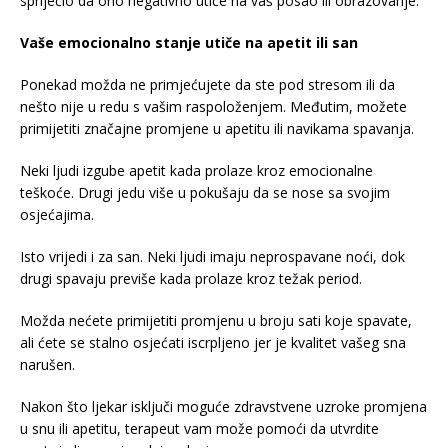
spriječio da ono negativno utiče na vaš posao ili obrazovanje.
Vaše emocionalno stanje utiče na apetit ili san
Ponekad možda ne primjećujete da ste pod stresom ili da
nešto nije u redu s vašim raspoloženjem. Međutim, možete
primijetiti značajne promjene u apetitu ili navikama spavanja.
Neki ljudi izgube apetit kada prolaze kroz emocionalne
teškoće. Drugi jedu više u pokušaju da se nose sa svojim
osjećajima.
Isto vrijedi i za san. Neki ljudi imaju neprospavane noći, dok
drugi spavaju previše kada prolaze kroz težak period.
Možda nećete primijetiti promjenu u broju sati koje spavate,
ali ćete se stalno osjećati iscrpljeno jer je kvalitet vašeg sna
narušen.
Nakon što ljekar isključi moguće zdravstvene uzroke promjena
u snu ili apetitu, terapeut vam može pomoći da utvrdite