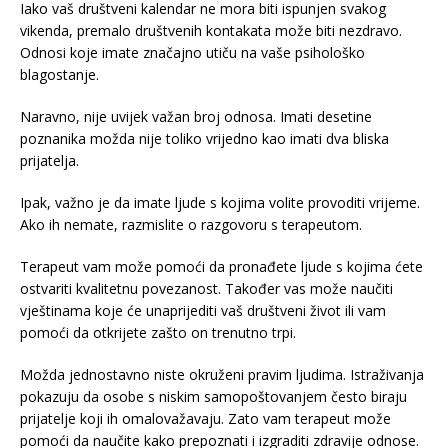
Iako vaš društveni kalendar ne mora biti ispunjen svakog
vikenda, premalo društvenih kontakata može biti nezdravo.
Odnosi koje imate značajno utiču na vaše psihološko
blagostanje.
Naravno, nije uvijek važan broj odnosa. Imati desetine
poznanika možda nije toliko vrijedno kao imati dva bliska
prijatelja.
Ipak, važno je da imate ljude s kojima volite provoditi vrijeme.
Ako ih nemate, razmislite o razgovoru s terapeutom.
Terapeut vam može pomoći da pronađete ljude s kojima ćete
ostvariti kvalitetnu povezanost. Također vas može naučiti
vještinama koje će unaprijediti vaš društveni život ili vam
pomoći da otkrijete zašto on trenutno trpi.
Možda jednostavno niste okruženi pravim ljudima. Istraživanja
pokazuju da osobe s niskim samopoštovanjem često biraju
prijatelje koji ih omalovažavaju. Zato vam terapeut može
pomoći da naučite kako prepoznati i izgraditi zdravije odnose.