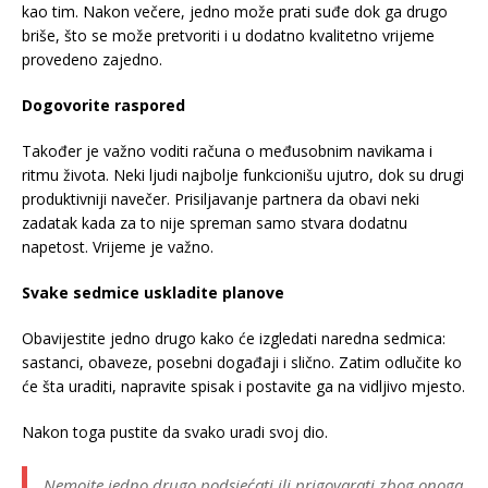
kao tim. Nakon večere, jedno može prati suđe dok ga drugo
briše, što se može pretvoriti i u dodatno kvalitetno vrijeme
provedeno zajedno.
Dogovorite raspored
Također je važno voditi računa o međusobnim navikama i
ritmu života. Neki ljudi najbolje funkcionišu ujutro, dok su drugi
produktivniji navečer. Prisiljavanje partnera da obavi neki
zadatak kada za to nije spreman samo stvara dodatnu
napetost. Vrijeme je važno.
Svake sedmice uskladite planove
Obavijestite jedno drugo kako će izgledati naredna sedmica:
sastanci, obaveze, posebni događaji i slično. Zatim odlučite ko
će šta uraditi, napravite spisak i postavite ga na vidljivo mjesto.
Nakon toga pustite da svako uradi svoj dio.
Nemojte jedno drugo podsjećati ili prigovarati zbog onoga