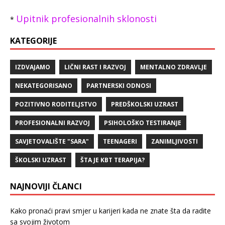
Upitnik profesionalnih sklonosti
*
KATEGORIJE
IZDVAJAMO
LIČNI RAST I RAZVOJ
MENTALNO ZDRAVLJE
NEKATEGORISANO
PARTNERSKI ODNOSI
POZITIVNO RODITELJSTVO
PREDŠKOLSKI UZRAST
PROFESIONALNI RAZVOJ
PSIHOLOŠKO TESTIRANJE
SAVJETOVALIŠTE "SARA"
TEENAGERI
ZANIMLJIVOSTI
ŠKOLSKI UZRAST
ŠTA JE KBT TERAPIJA?
NAJNOVIJI ČLANCI
Kako pronaći pravi smjer u karijeri kada ne znate šta da radite
sa svojim životom