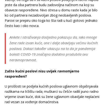
jeste da oba partnera budu zadovoljna načinom na koji su
obaveze raspoređene. Nivo stresa u domu raste kada je bilo
ko od partnera nezadovoljan zbog neobavljenih poslova.
Parovi se prepiru oko toga ko šta radi u kući gotovo jednako
često kao i oko novca.
Ankete i istraživanja dosljedno pokazuju da, iako mnoge
žene rade izvan kuće, one i dalje obavljaju većinu kućnih
poslova. Dokazi također ukazuju na to da je pandemija
bolesti COVID-19 značajno dodatno produbila ovu
neravnopravnost.
Zašto kućni poslovi nisu uvijek ravnomjerno
raspoređeni?
U prošlosti se podjela kućnih poslova uglavnom objašnjavala
razlikama na tržištu rada; muškarci su češće radili puno radno
vrijeme izvan kuće, dok su žene uglavnom obavljale neplaćeni
rad vezan za vođenje domaćinstva.