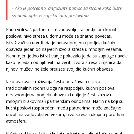
• Ako je potrebno, angažujte pomoć sa strane kako biste
smanjili opterećenje kućnim poslovima.
Kada vi ili vaš partner niste zadovoljni raspodjelom kućnih
poslova, nivo stresa u domu može se znatno povećati.
Istraživači su utvrdili da je neravnomjerna podjela kućnih
obaveza jedan od najvećih izvora stresa u mnogim vezama.
Naprimjer, jedno istraživanje pokazalo je da su supruge navele
kako je jedan od njihovih najvećih izvora stresa činjenica da
njihovi muževi ne žele preuzeti svoj dio kućnih obaveza.
Iako ovakva istraživanja često odražavaju utjecaj
tradicionalnih rodnih uloga na raspodjelu kućnih poslova,
neravnomjerna podjela obaveza i dalje je čest izazov u
mnogim brakovima i partnerskim odnosima. Način na koji su
kućni poslovi raspoređeni među partnerima može značajno
uticati na zadovoljstvo vezom, nivo stresa i ukupnu porodičnu
atmosferu.
Važnije od toga da li su kućni poslovi podijeljeni tačno napola