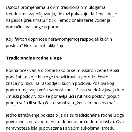
Uprkos promjenama u ovim tradicionalnim ulogama i
trendovima zapošljavanja, dokazi pokazuju da žene i dalje
najčešće preuzimaju fizički i emocionalni teret vođenja
domaćinstva i brige o porodici.
Koji faktori doprinose neravnomjernoj raspodjeli kućnih
poslova? Neki od njih uključuju:
Tradicionalne rodne uloge
Rodna očekivanja o tome kako bi se muškarci i žene trebali
ponašati te koje bi uloge trebali imati u porodici često
značajno utiču na raspodjelu kućnih poslova. Poslovi koji
podrazumijevaju veću samostalnost često se doživljavaju kao
„muški poslovi“, dok se ponavljajući i rutinski poslovi (poput
pranja veša ili suđa) često smatraju „ženskim poslovima“.
Jedno istraživanje pokazalo je da su tradicionalne rodne uloge
povezane s neravnomjernim doprinosom u domaćinstvu. Ova
neravnoteža bila je povezana i s većim sukobima između