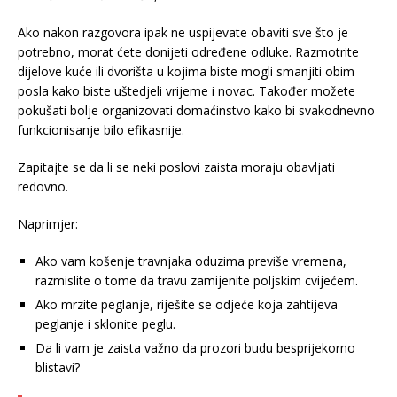
Ako nakon razgovora ipak ne uspijevate obaviti sve što je
potrebno, morat ćete donijeti određene odluke. Razmotrite
dijelove kuće ili dvorišta u kojima biste mogli smanjiti obim
posla kako biste uštedjeli vrijeme i novac. Također možete
pokušati bolje organizovati domaćinstvo kako bi svakodnevno
funkcionisanje bilo efikasnije.
Zapitajte se da li se neki poslovi zaista moraju obavljati
redovno.
Naprimjer:
Ako vam košenje travnjaka oduzima previše vremena,
razmislite o tome da travu zamijenite poljskim cvijećem.
Ako mrzite peglanje, riješite se odjeće koja zahtijeva
peglanje i sklonite peglu.
Da li vam je zaista važno da prozori budu besprijekorno
blistavi?