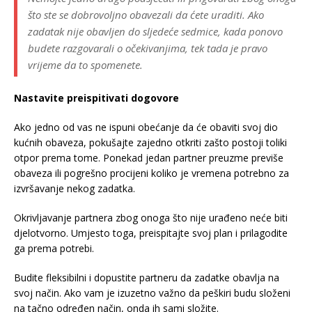
što ste se dobrovoljno obavezali da ćete uraditi. Ako
zadatak nije obavljen do sljedeće sedmice, kada ponovo
budete razgovarali o očekivanjima, tek tada je pravo
vrijeme da to spomenete.
Nastavite preispitivati dogovore
Ako jedno od vas ne ispuni obećanje da će obaviti svoj dio
kućnih obaveza, pokušajte zajedno otkriti zašto postoji toliki
otpor prema tome. Ponekad jedan partner preuzme previše
obaveza ili pogrešno procijeni koliko je vremena potrebno za
izvršavanje nekog zadatka.
Okrivljavanje partnera zbog onoga što nije urađeno neće biti
djelotvorno. Umjesto toga, preispitajte svoj plan i prilagodite
ga prema potrebi.
Budite fleksibilni i dopustite partneru da zadatke obavlja na
svoj način. Ako vam je izuzetno važno da peškiri budu složeni
na tačno određen način, onda ih sami složite.