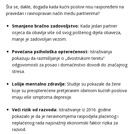
Šta se, dakle, događa kada kućni poslovi nisu raspoređeni na
pravedan i ravnopravan način među partnerima?
Smanjeno bračno zadovoljstvo:
Kada jedan partner
osjeća da obavlja više od svog poštenog dijela obaveza,
manje je zadovoljan vezom.
Povećana psihološka opterećenost:
Istraživanja
pokazuju da razmišljanje o „dvostrukom teretu“
odgovornosti za posao i domaćinstvo dovodi do značajnog
stresa.
Lošije mentalno zdravlje:
Studije su pokazale da žene
koje su preopterećene pretjeranim obimom kućnih poslova
imaju više simptoma depresije.
Veći rizik od razvoda:
Istraživanje iz 2016. godine
pokazalo je da je neravnomjerna raspodjela plaćenog i
neplaćenog rada najsnažniji ekonomski faktor rizika za
razvod.