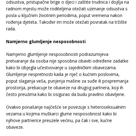
odsustva, pristupačne brige o djeci i zaštite trudnica i dojilja na
radnom mjestu može roditeljima otežati uzimanje odsustva s
posla u ključnim životnim periodima, poput vremena nakon
rođenja djeteta. Također im može otežati povratak na tržište
rada.
Namjerno glumljenje nesposobnosti
Namjerno glumljenje nesposobnosti podrazumijeva
pretvaranje da osoba nije sposobna obaviti određene zadatke
kako bi izbjegla učestvovanje u zajedničkim obavezama.
Glumljenje nespretnosti kada je riječ o kućnim poslovima,
poput slaganja veša, punjenja mašine za suđe ili pospremanja
prostorija, prebacuje te obaveze na drugog partnera, koji ih
često preuzima kako bi osigurao da budu pravilno obavljene.
Ovakvo ponašanje najčešće se povezuje s heteroseksualnim
vezama u kojima muškarci glume nesposobnost kako bi
njihove partnerice preuzele većinu, pa čak i sve, kućne
obaveze.