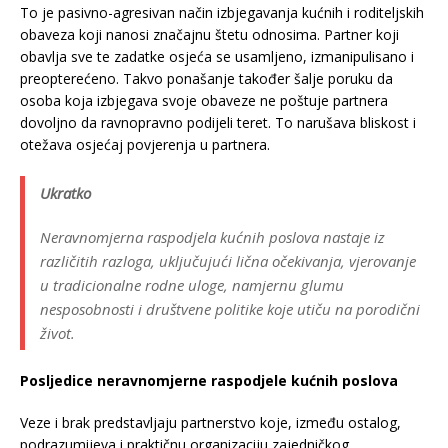
To je pasivno-agresivan način izbjegavanja kućnih i roditeljskih
obaveza koji nanosi značajnu štetu odnosima. Partner koji
obavlja sve te zadatke osjeća se usamljeno, izmanipulisano i
preopterećeno. Takvo ponašanje također šalje poruku da
osoba koja izbjegava svoje obaveze ne poštuje partnera
dovoljno da ravnopravno podijeli teret. To narušava bliskost i
otežava osjećaj povjerenja u partnera.
Ukratko
Neravnomjerna raspodjela kućnih poslova nastaje iz
različitih razloga, uključujući lična očekivanja, vjerovanje
u tradicionalne rodne uloge, namjernu glumu
nesposobnosti i društvene politike koje utiču na porodični
život.
Posljedice neravnomjerne raspodjele kućnih poslova
Veze i brak predstavljaju partnerstvo koje, između ostalog,
podrazumijeva i praktičnu organizaciju zajedničkog