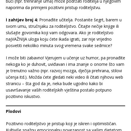
buci (npr. treniranje uma) može podržati roditelja u njegovim
naporima da primijeni pozitivni pristup roditeljstvu.
I zahtjev broj 4:
Pronađite učitelja. Postanite šegrt, barem u
svom umu, stručnjaku za roditeljstvo. Čitajte nečije knjige ili
slušajte govornika koji vam odgovara. Ako je roditeljstvo
najVAŽNIJA uloga koju ćete ikada igrati, zar nije vrijedno
posvetiti nekoliko minuta svog vremena svake sedmice?
I može biti zabavno! Vjerujem u učenje uz humor, pa pronađite
nekoga ko je duhovit, uviđavan i ima znanje o onome što vam
je trenutno važno (npr. razvoj mozga, dječija prehrana, stilovi
učenja itd.). Možda ćete gledati neki video ili čitati njihovu web
stranicu – šta god da je, neka bude ugodno kako bi
usavršavanje vaših roditeljskih vještina postalo potpuno
pozitivno iskustvo.
Plodovi
Pozitivno roditeljstvo je pristup koji je iskren i optimističan.
Kultiviše snažnu emocionalnu povezanost sa vašim djetetom