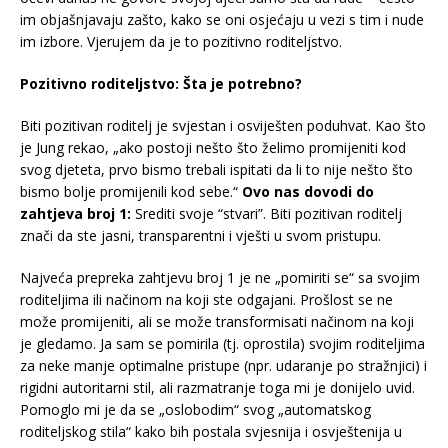
im objašnjavaju zašto, kako se oni osjećaju u vezi s tim i nude
im izbore. Vjerujem da je to pozitivno roditeljstvo.
Pozitivno roditeljstvo: Šta je potrebno?
Biti pozitivan roditelj je svjestan i osviješten poduhvat. Kao što
je Jung rekao, „ako postoji nešto što želimo promijeniti kod
svog djeteta, prvo bismo trebali ispitati da li to nije nešto što
bismo bolje promijenili kod sebe.“
Ovo nas dovodi do
zahtjeva broj 1:
Srediti svoje “stvari”. Biti pozitivan roditelj
znači da ste jasni, transparentni i vješti u svom pristupu.
Najveća prepreka zahtjevu broj 1 je ne „pomiriti se“ sa svojim
roditeljima ili načinom na koji ste odgajani. Prošlost se ne
može promijeniti, ali se može transformisati načinom na koji
je gledamo. Ja sam se pomirila (tj. oprostila) svojim roditeljima
za neke manje optimalne pristupe (npr. udaranje po stražnjici) i
rigidni autoritarni stil, ali razmatranje toga mi je donijelo uvid.
Pomoglo mi je da se „oslobodim“ svog „automatskog
roditeljskog stila“ kako bih postala svjesnija i osvještenija u