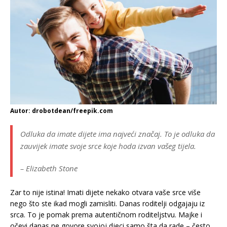
Autor: drobotdean/freepik.com
Odluka da imate dijete ima najveći značaj. To je odluka da
zauvijek imate svoje srce koje hoda izvan vašeg tijela.
– Elizabeth Stone
Zar to nije istina! Imati dijete nekako otvara vaše srce više
nego što ste ikad mogli zamisliti. Danas roditelji odgajaju iz
srca. To je pomak prema autentičnom roditeljstvu. Majke i
očevi danas ne govore svojoj djeci samo šta da rade – često