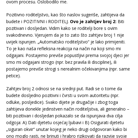
ovom procesu. Oslobodilo me.
Pozitivno roditeljstvo, kao što naslov sugeriše, zahtijeva da
budete i POZITIVNI i RODITELJ.
Ovo je zahtjev broj 2:
Biti
pozitivan i dosljedan. Vidim kako se roditelji bore s ovim
svakodnevno. Vjerujem da je to zato što zahtjev broj 1 nije
uvijek ispunjen. „Automatsko roditeljstvo“ je lako primijeniti.
To je kao naša refleksna reakcija na način na koji smo mi
odgajani. Postajemo previše popustljivi prema svojoj djeci jer
smo mi odgajani strogo (npr. bez pravila ili discipline), ili
postajemo previše strogi s nerealnim očekivanjima (npr. same
petice).
Zahtjev broj 2 odnosi se na srednji put. Radi se o tome da
budete dosljedno pozitivni i čvrsti u svom autoritetu (npr.
odluke, posljedice). Svako dijete je drugačije i zbog toga
zahtijeva donekle jedinstven način roditeljstva, ali generalno –
biti pozitivan i dosljedan pokazalo se da ispunjava dva cilja
odgoja: A) Dati djetetu osjećaj ljubavi i B) Osigurati djetetu
„siguran okvir“ unutar kojeg je neko drugi odgovoran kako bi
ono moglo rasti, ne brinuti i hrabro rizikovati da razvije svoje