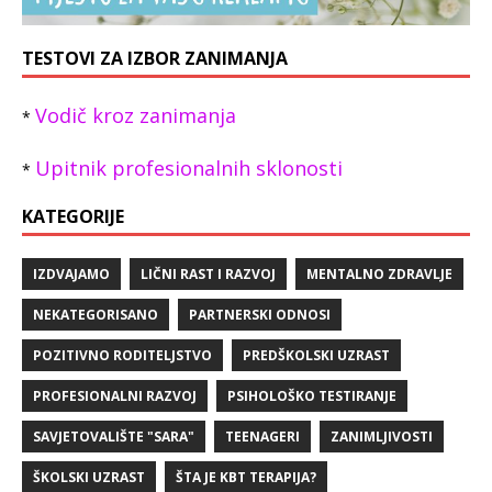
TESTOVI ZA IZBOR ZANIMANJA
Vodič kroz zanimanja
*
Upitnik profesionalnih sklonosti
*
KATEGORIJE
IZDVAJAMO
LIČNI RAST I RAZVOJ
MENTALNO ZDRAVLJE
NEKATEGORISANO
PARTNERSKI ODNOSI
POZITIVNO RODITELJSTVO
PREDŠKOLSKI UZRAST
PROFESIONALNI RAZVOJ
PSIHOLOŠKO TESTIRANJE
SAVJETOVALIŠTE "SARA"
TEENAGERI
ZANIMLJIVOSTI
ŠKOLSKI UZRAST
ŠTA JE KBT TERAPIJA?