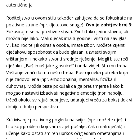
autentično ja.
Roditeljstvo u ovom stilu također zahtijeva da se fokusirate na
pozitivne strane (npr. djetetove snage).
Ovo je zahtjev broj 3:
Fokusirajte se na pozitivne stvari. Zvuči tako jednostavno, ali
možda nije lako. Mali dječak ima 3 godine i vrišti na sav glas.
Vi, kao roditelj ili odrasla osoba, imate izbor. Možete cijeniti
dječakovu sposobnost da bude glasan, uzvratiti svojim
vrištanjem ili nekako stvoriti srednje rješenje. Mogli biste reći
dječaku: „Baš imaš jake glasnice!“ i onda vidjeti šta mu treba.
Vrištanje znači da mu nešto treba. Postoji neka potreba koja
nije zadovoljena (npr. emocionalna, mentalna, fizička ili
duhovna). Možda biste pokušali da ga preusmjerite kako bi
mogao nastaviti izbacivati negativne emocije (npr. napolju,
trčeći okolo, svirajući bubnjeve, udarajući vreću za boks) dok vi
dobijete bolju perspektivu.
Kultivisanje pozitivnog pogleda na svijet (npr. možete riješiti
bilo koji problem koji vam svijet pošalje, čak i mali dječak) i
učenje kako ostati smiren uprkos očiglednim ometanjima i