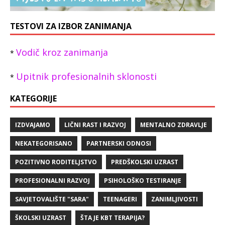
TESTOVI ZA IZBOR ZANIMANJA
Vodič kroz zanimanja
*
Upitnik profesionalnih sklonosti
*
KATEGORIJE
IZDVAJAMO
LIČNI RAST I RAZVOJ
MENTALNO ZDRAVLJE
NEKATEGORISANO
PARTNERSKI ODNOSI
POZITIVNO RODITELJSTVO
PREDŠKOLSKI UZRAST
PROFESIONALNI RAZVOJ
PSIHOLOŠKO TESTIRANJE
SAVJETOVALIŠTE "SARA"
TEENAGERI
ZANIMLJIVOSTI
ŠKOLSKI UZRAST
ŠTA JE KBT TERAPIJA?