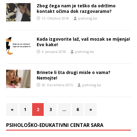
Zbog čega nam je teško da održimo
kontakt očima dok razgovaramo?
15. Oktobra 2018.
psiholog.ba
Kada izgovorite laž, vaš mozak se mijenja!
Evo kako!
6. Januara 2018.
psiholog.ba
Brinete li šta drugi misle o vama?
Nemojte!
30. Decembra 2015.
psiholog.ba
«
1
2
3
…
6
»
PSIHOLOŠKO-EDUKATIVNI CENTAR SARA