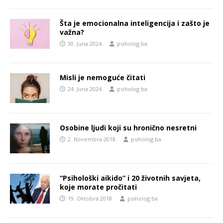
Šta je emocionalna inteligencija i zašto je
važna?
30. Juna 2024.
psiholog.ba
Misli je nemoguće čitati
24. Juna 2024.
psiholog.ba
Osobine ljudi koji su hronično nesretni
2. Novembra 2018.
psiholog.ba
“Psihološki aikido” i 20 životnih savjeta,
koje morate pročitati
19. Oktobra 2018.
psiholog.ba