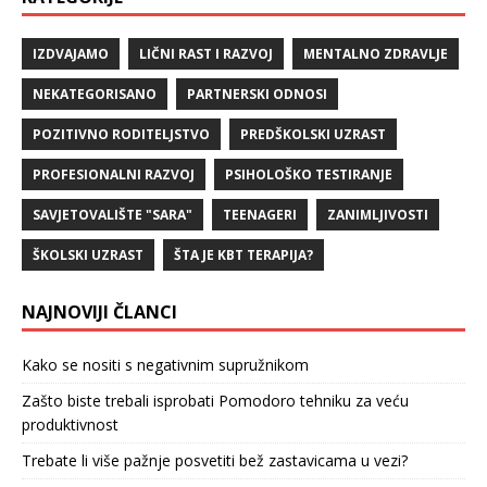
IZDVAJAMO
LIČNI RAST I RAZVOJ
MENTALNO ZDRAVLJE
NEKATEGORISANO
PARTNERSKI ODNOSI
POZITIVNO RODITELJSTVO
PREDŠKOLSKI UZRAST
PROFESIONALNI RAZVOJ
PSIHOLOŠKO TESTIRANJE
SAVJETOVALIŠTE "SARA"
TEENAGERI
ZANIMLJIVOSTI
ŠKOLSKI UZRAST
ŠTA JE KBT TERAPIJA?
NAJNOVIJI ČLANCI
Kako se nositi s negativnim supružnikom
Zašto biste trebali isprobati Pomodoro tehniku za veću
produktivnost
Trebate li više pažnje posvetiti bež zastavicama u vezi?