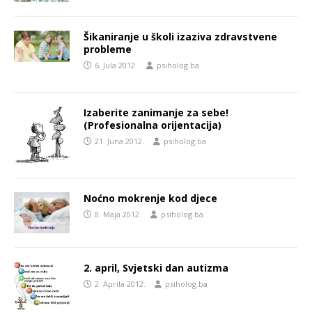
Šikaniranje u školi izaziva zdravstvene
probleme
6. Jula 2012.
psiholog.ba
Izaberite zanimanje za sebe!
(Profesionalna orijentacija)
21. Juna 2012.
psiholog.ba
Noćno mokrenje kod djece
8. Maja 2012.
psiholog.ba
2. april, Svjetski dan autizma
2. Aprila 2012.
psiholog.ba