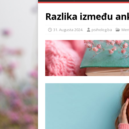
Razlika između ank
31. Augusta 2024.
psiholog.ba
Ment