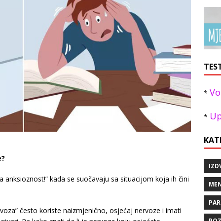
TES
Vo
*
Up
*
KAT
e?
IZD
 anksioznost!” kada se suočavaju sa situacijom koja ih čini
MEN
PAR
voza” često koriste naizmjenično, osjećaj nervoze i imati
POZ