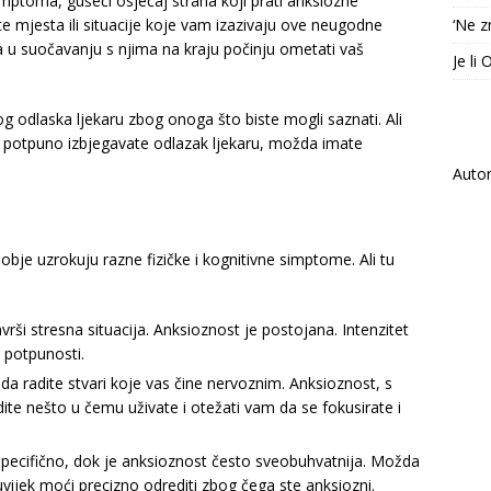
simptoma, gušeći osjećaj straha koji prati anksiozne
‘Ne z
 mjesta ili situacije koje vam izazivaju ove neugodne
a u suočavanju s njima na kraju počinju ometati vaš
Je li
g odlaska ljekaru zbog onoga što biste mogli saznati. Ali
a potpuno izbjegavate odlazak ljekaru, možda imate
Auto
bje uzrokuju razne fizičke i kognitivne simptome. Ali tu
ši stresna situacija. Anksioznost je postojana. Intenzitet
u potpunosti.
a radite stvari koje vas čine nervoznim. Anksioznost, s
dite nešto u čemu uživate i otežati vam da se fokusirate i
pecifično, dok je anksioznost često sveobuhvatnija. Možda
uvijek moći precizno odrediti zbog čega ste anksiozni.