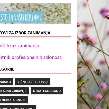
TOVI ZA IZBOR ZANIMANJA
dič kroz zanimanja
itnik profesionalnih sklonosti
EGORIJE
VAJAMO
LIČNI RAST I RAZVOJ
TALNO ZDRAVLJE
NEKATEGORISANO
TNERSKI ODNOSI
ITIVNO RODITELJSTVO