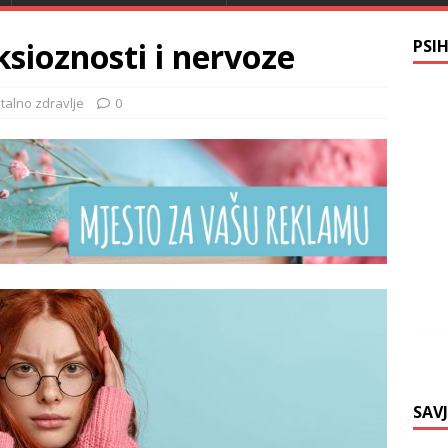
sioznosti i nervoze
PSI
alno zdravlje
0
SAV