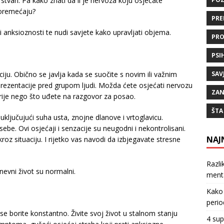
stvari. Pa kako znati da li je nervoza koju osjećate
poremećaju?
PRE
i anksioznosti te nudi savjete kako upravljati objema.
PRO
PSI
SAV
iju. Obično se javlja kada se suočite s novim ili važnim
 prezentacije pred grupom ljudi. Možda ćete osjećati nervozu
ZAN
prije nego što uđete na razgovor za posao.
ŠTA
uključujući suha usta, znojne dlanove i vrtoglavicu.
be. Ovi osjećaji i senzacije su neugodni i nekontrolisani.
NAJ
z situaciju. I rijetko vas navodi da izbjegavate stresne
Razli
evni život su normalni.
ment
Kako 
perio
se borite konstantno. Živite svoj život u stalnom stanju
4 sup