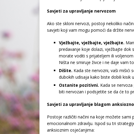
Savjeti za upravljanje nervozom
Ako ste skloni nervozi, postoji nekoliko nači
savjeti koji vam mogu pomoći da držite ner
Vježbajte, vježbajte, vježbajte.
Manj
predavanje koje dolazi, vježbajte dok 
morate voditi s prijateljem ili voljenom 
Ništa ne smiruje živce i ne daje vam 
Dišite.
Kada ste nervozni, vaši mišići 
dubokih udisaja kako biste dobili kisik u
Ostanite pozitivni.
Kada se nervoza p
biti nervozan i podsjetite se da će to pr
Savjeti za upravljanje blagom anksiozn
Postoje različiti načini na koje možete sami 
emocionalnom zdravlju. Ispod su tri strategije
anksioznim osjećanjima: