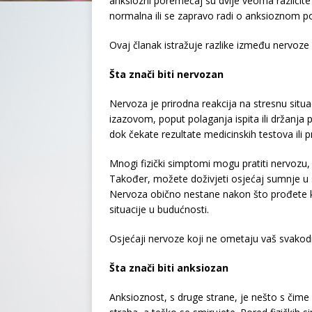
anksiozni poremećaj su dvije veoma različite 
normalna ili se zapravo radi o anksioznom 
Ovaj članak istražuje razlike između nervoze 
Šta znači biti nervozan
Nervoza je prirodna reakcija na stresnu situac
izazovom, poput polaganja ispita ili držanja
dok čekate rezultate medicinskih testova ili 
Mnogi fizički simptomi mogu pratiti nervozu, 
Također, možete doživjeti osjećaj sumnje u se
Nervoza obično nestane nakon što prođete kro
situacije u budućnosti.
Osjećaji nervoze koji ne ometaju vaš svakodn
Šta znači biti anksiozan
Anksioznost, s druge strane, je nešto s čime 