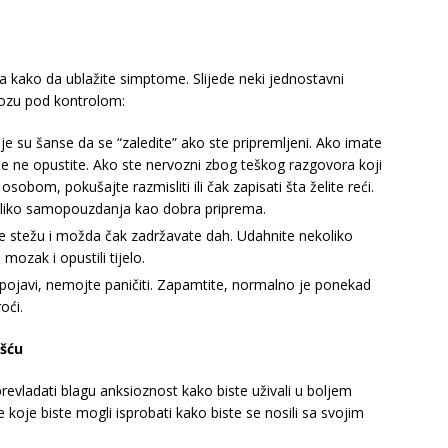
na kako da ublažite simptome. Slijede neki jednostavni
vozu pod kontrolom:
e su šanse da se “zaledite” ako ste pripremljeni. Ako imate
se ne opustite. Ako ste nervozni zbog teškog razgovora koji
osobom, pokušajte razmisliti ili čak zapisati šta želite reći.
toliko samopouzdanja kao dobra priprema.
se stežu i možda čak zadržavate dah. Udahnite nekoliko
 mozak i opustili tijelo.
ojavi, nemojte paničiti. Zapamtite, normalno je ponekad
oći.
ošću
prevladati blagu anksioznost kako biste uživali u boljem
 koje biste mogli isprobati kako biste se nosili sa svojim