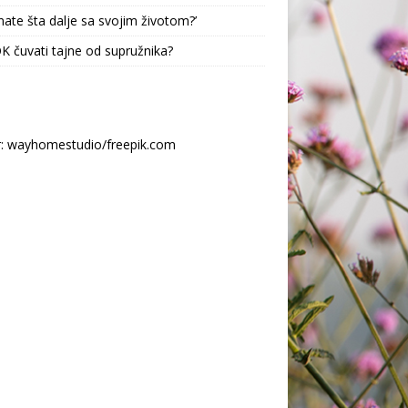
nate šta dalje sa svojim životom?’
 OK čuvati tajne od supružnika?
r: wayhomestudio/freepik.com