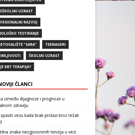
DŠKOLSKI UZRAST
FESIONALNI RAZVOJ
HOLOŠKO TESTIRANJE
JETOVALIŠTE "SARA"
TEENAGERI
IMLJIVOSTI
ŠKOLSKI UZRAST
 JE KBT TERAPIJA?
NOVIJI ČLANCI
ka između dijagnoze i prognoze u
alnom zdravlju
spasiti vezu kada brak prolazi kroz težak
d
tilna znaka neizgovorenih tenzija u vezi