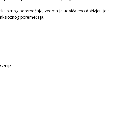
nksioznog poremećaja, veoma je uobičajeno doživjeti je s
anksioznog poremećaja.
čavanja