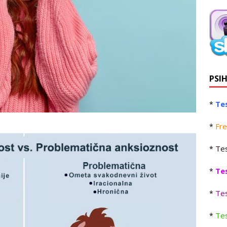
PSI
Tes
*
Fre
*
Tes
*
Te
*
Tes
*
Tes
*