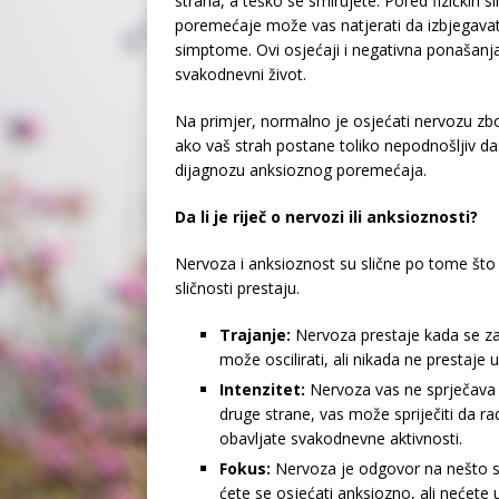
straha, a teško se smirujete. Pored fizičkih 
poremećaje može vas natjerati da izbjegavate
simptome. Ovi osjećaji i negativna ponašanj
svakodnevni život.
Na primjer, normalno je osjećati nervozu zbo
ako vaš strah postane toliko nepodnošljiv d
dijagnozu anksioznog poremećaja.
Da li je riječ o nervozi ili anksioznosti?
Nervoza i anksioznost su slične po tome što o
sličnosti prestaju.
Trajanje:
Nervoza prestaje kada se zavr
može oscilirati, ali nikada ne prestaje 
Intenzitet:
Nervoza vas ne sprječava d
druge strane, vas može spriječiti da ra
obavljate svakodnevne aktivnosti.
Fokus:
Nervoza je odgovor na nešto s
ćete se osjećati anksiozno, ali nećete 