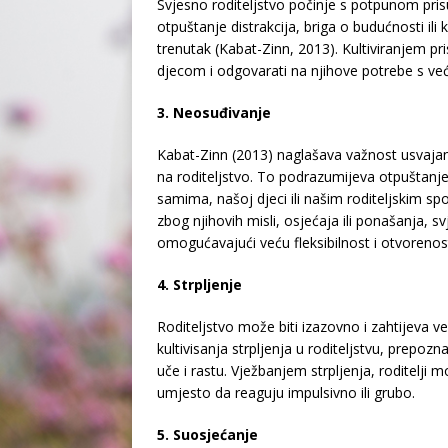
Svjesno roditeljstvo počinje s potpunom pri
otpuštanje distrakcija, briga o budućnosti ili 
trenutak (Kabat-Zinn, 2013). Kultiviranjem pr
djecom i odgovarati na njihove potrebe s v
3. Neosuđivanje
Kabat-Zinn (2013) naglašava važnost usvajan
na roditeljstvo. To podrazumijeva otpuštanje
samima, našoj djeci ili našim roditeljskim 
zbog njihovih misli, osjećaja ili ponašanja, sv
omogućavajući veću fleksibilnost i otvorenos
4. Strpljenje
Roditeljstvo može biti izazovno i zahtijeva v
kultivisanja strpljenja u roditeljstvu, prepo
uče i rastu. Vježbanjem strpljenja, roditelji
umjesto da reaguju impulsivno ili grubo.
5. Suosjećanje