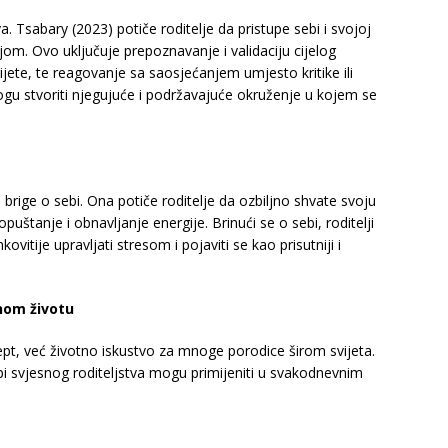
a. Tsabary (2023) potiče roditelje da pristupe sebi i svojoj
om. Ovo uključuje prepoznavanje i validaciju cijelog
 dijete, te reagovanje sa saosjećanjem umjesto kritike ili
mogu stvoriti njegujuće i podržavajuće okruženje u kojem se
brige o sebi. Ona potiče roditelje da ozbiljno shvate svoju
puštanje i obnavljanje energije. Brinući se o sebi, roditelji
vitije upravljati stresom i pojaviti se kao prisutniji i
rnom životu
ept, već životno iskustvo za mnoge porodice širom svijeta.
ipi svjesnog roditeljstva mogu primijeniti u svakodnevnim