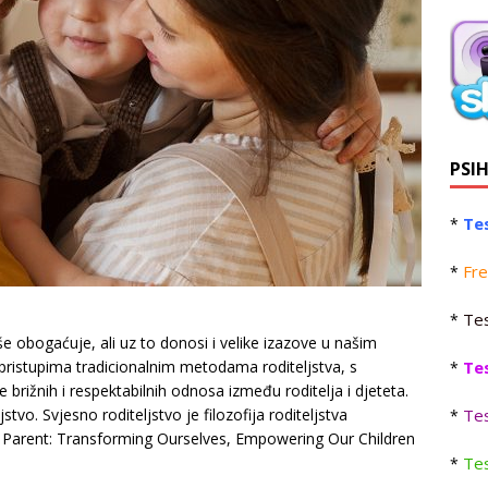
PSI
Tes
*
Fre
*
Tes
*
še obogaćuje, ali uz to donosi i velike izazove u našim
Te
m pristupima tradicionalnim metodama roditeljstva, s
*
 brižnih i respektabilnih odnosa između roditelja i djeteta.
Tes
stvo. Svjesno roditeljstvo je filozofija roditeljstva
*
s Parent: Transforming Ourselves, Empowering Our Children
Tes
*