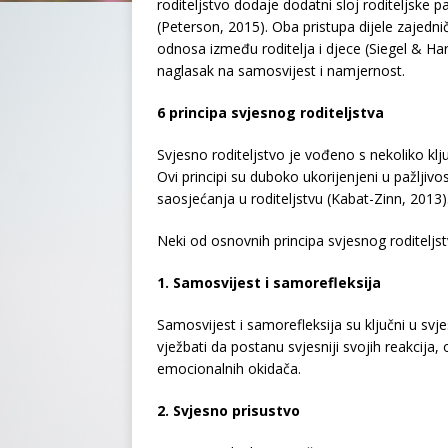
roditeljstvo dodaje dodatni sloj roditeljske pa
(Peterson, 2015). Oba pristupa dijele zajedničk
odnosa između roditelja i djece (Siegel & Hart
naglasak na samosvijest i namjernost.
6 principa svjesnog roditeljstva
Svjesno roditeljstvo je vođeno s nekoliko klju
Ovi principi su duboko ukorijenjeni u pažljivos
saosjećanja u roditeljstvu (Kabat-Zinn, 2013)
Neki od osnovnih principa svjesnog roditeljs
1. Samosvijest i samorefleksija
Samosvijest i samorefleksija su ključni u svje
vježbati da postanu svjesniji svojih reakcija, 
emocionalnih okidača.
2. Svjesno prisustvo