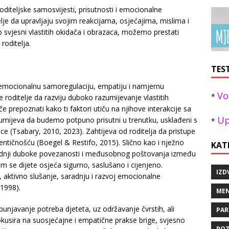
roditeljske samosvijesti, prisutnosti i emocionalne
lje da upravljaju svojim reakcijama, osjećajima, mislima i
jesni vlastitih okidača i obrazaca, možemo prestati
roditelja.
TES
 emocionalnu samoregulaciju, empatiju i namjernu
Vo
*
e roditelje da razviju duboko razumijevanje vlastitih
e prepoznati kako ti faktori utiču na njihove interakcije sa
Up
umijeva da budemo potpuno prisutni u trenutku, usklađeni s
*
 (Tsabary, 2010, 2023). Zahtijeva od roditelja da pristupe
tentičnošću (Boegel & Restifo, 2015). Slično kao i nježno
KAT
zgradnji duboke povezanosti i međusobnog poštovanja između
jem se dijete osjeća sigurno, saslušano i cijenjeno.
IZD
, aktivno slušanje, saradnju i razvoj emocionalne
 1998).
MEN
punjavanje potreba djeteta, uz održavanje čvrstih, ali
PAR
okusira na suosjećajne i empatične prakse brige, svjesno
POZ