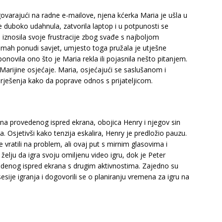
govarajući na radne e-mailove, njena kćerka Maria je ušla u
e duboko udahnula, zatvorila laptop i u potpunosti se
a iznosila svoje frustracije zbog svađe s najboljom
 odmah ponudi savjet, umjesto toga pružala je utješne
novila ono što je Maria rekla ili pojasnila nešto pitanjem.
Marijine osjećaje. Maria, osjećajući se saslušanom i
 rješenja kako da poprave odnos s prijateljicom.
a provedenog ispred ekrana, obojica Henry i njegov sin
a. Osjetivši kako tenzija eskalira, Henry je predložio pauzu.
 vratili na problem, ali ovaj put s mirnim glasovima i
elju da igra svoju omiljenu video igru, dok je Peter
denog ispred ekrana s drugim aktivnostima. Zajedno su
esije igranja i dogovorili se o planiranju vremena za igru na