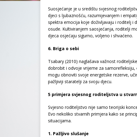
Suosjećanje je u središtu svjesnog roditeljstv
djeci s ljubaznošću, razumijevanjem i empatij
spektra emocija koje doživljavaju i roditelj i
osude. Kultiviranjem saosjećanja, roditelji 
djeca osjećaju sigurno, voljeno i shvaćeno.
6. Briga o sebi
Tsabary (2010) naglašava važnost roditeljske 
dobrobit i odvoje vrijeme za samorefleksiju, o
mogu obnoviti svoje energetske rezerve, učinko
pažljiviji staratelji za svoju djecu.
5 primjera svjesnog roditeljstva u stva
Svjesno roditeljstvo nije samo teorijski konc
Evo nekoliko stvarnih primjera kako se princ
situacijama.
1. Pažljivo slušanje