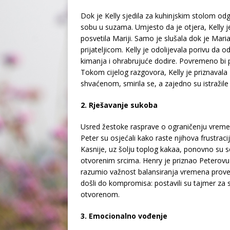
Dok je Kelly sjedila za kuhinjskim stolom od
sobu u suzama. Umjesto da je otjera, Kelly j
posvetila Mariji. Samo je slušala dok je Mari
prijateljicom. Kelly je odolijevala porivu da
kimanja i ohrabrujuće dodire. Povremeno bi po
Tokom cijelog razgovora, Kelly je priznavala 
shvaćenom, smirila se, a zajedno su istražile
2. Rješavanje sukoba
Usred žestoke rasprave o ograničenju vremen
Peter su osjećali kako raste njihova frustracij
Kasnije, uz šolju toplog kakaa, ponovno su se
otvorenim srcima. Henry je priznao Peterovu ž
razumio važnost balansiranja vremena prove
došli do kompromisa: postavili su tajmer za s
otvorenom.
3. Emocionalno vođenje