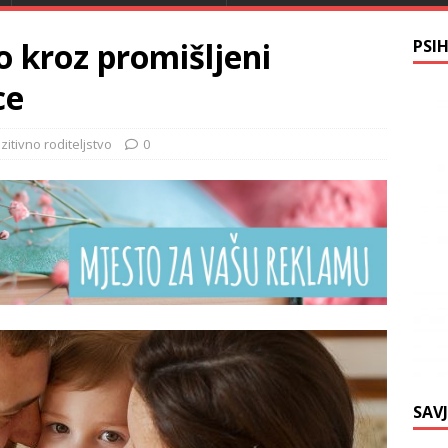
o kroz promišljeni
PSI
ce
zitivno roditeljstvo
0
SAV