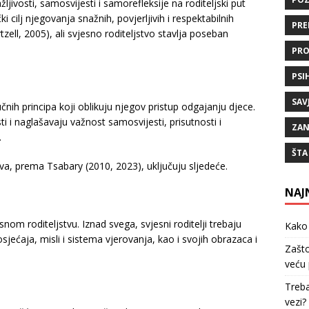
žljivosti, samosvijesti i samorefleksije na roditeljski put
i cilj njegovanja snažnih, povjerljivih i respektabilnih
PRE
zell, 2005), ali svjesno roditeljstvo stavlja poseban
PRO
PSI
SAV
čnih principa koji oblikuju njegov pristup odgajanju djece.
ti i naglašavaju važnost samosvijesti, prisutnosti i
ZAN
.
ŠTA
tva, prema Tsabary (2010, 2023), uključuju sljedeće.
NAJ
snom roditeljstvu. Iznad svega, svjesni roditelji trebaju
Kako 
osjećaja, misli i sistema vjerovanja, kao i svojih obrazaca i
Zašto
veću 
Treba
vezi?