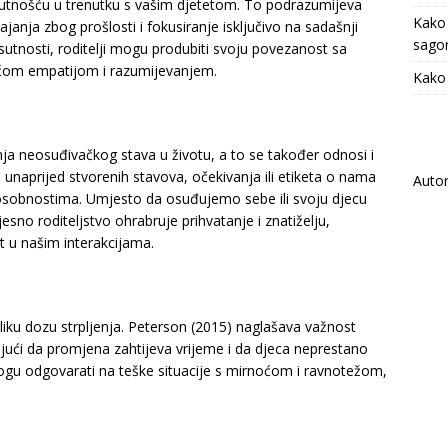
sutnošću u trenutku s vašim djetetom. To podrazumijeva
Kako
kajanja zbog prošlosti i fokusiranje isključivo na sadašnji
sagor
isutnosti, roditelji mogu produbiti svoju povezanost sa
ećom empatijom i razumijevanjem.
Kako 
ja neosuđivačkog stava u životu, a to se također odnosi i
 unaprijed stvorenih stavova, očekivanja ili etiketa o nama
Auto
sposobnostima. Umjesto da osuđujemo sebe ili svoju djecu
jesno roditeljstvo ohrabruje prihvatanje i znatiželju,
t u našim interakcijama.
eliku dozu strpljenja. Peterson (2015) naglašava važnost
znajući da promjena zahtijeva vrijeme i da djeca neprestano
 mogu odgovarati na teške situacije s mirnoćom i ravnotežom,