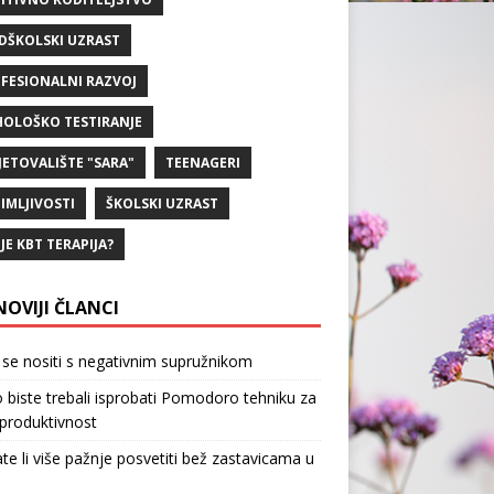
DŠKOLSKI UZRAST
FESIONALNI RAZVOJ
HOLOŠKO TESTIRANJE
JETOVALIŠTE "SARA"
TEENAGERI
IMLJIVOSTI
ŠKOLSKI UZRAST
 JE KBT TERAPIJA?
NOVIJI ČLANCI
se nositi s negativnim supružnikom
 biste trebali isprobati Pomodoro tehniku za
produktivnost
te li više pažnje posvetiti bež zastavicama u