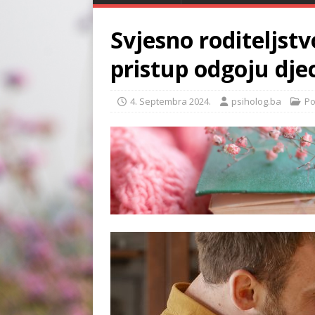
Svjesno roditeljstv
pristup odgoju dje
4. Septembra 2024.
psiholog.ba
Po