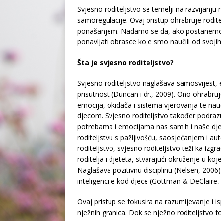
Svjesno roditeljstvo se temelji na razvijanju 
samoregulacije. Ovaj pristup ohrabruje rodite
ponašanjem. Nadamo se da, ako postanemo sv
ponavljati obrasce koje smo naučili od svojih 
Šta je svjesno roditeljstvo?
Svjesno roditeljstvo naglašava samosvijest,
prisutnost (Duncan i dr., 2009). Ono ohrabruj
emocija, okidača i sistema vjerovanja te nauč
djecom. Svjesno roditeljstvo također podraz
potrebama i emocijama nas samih i naše djece
roditeljstvu s pažljivošću, saosjećanjem i au
roditeljstvo, svjesno roditeljstvo teži ka i
roditelja i djeteta, stvarajući okruženje u ko
Naglašava pozitivnu disciplinu (Nelsen, 2006)
inteligencije kod djece (Gottman & DeClaire,
Ovaj pristup se fokusira na razumijevanje i is
nježnih granica. Dok se nježno roditeljstvo f