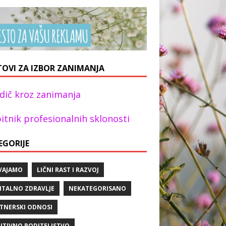
TOVI ZA IZBOR ZANIMANJA
dič kroz zanimanja
itnik profesionalnih sklonosti
EGORIJE
VAJAMO
LIČNI RAST I RAZVOJ
TALNO ZDRAVLJE
NEKATEGORISANO
TNERSKI ODNOSI
ITIVNO RODITELJSTVO